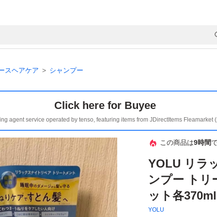
ースヘアケア
シャンプー
Click here for Buyee
ing agent service operated by tenso, featuring items from JDirectItems Fleamarket 
この商品は
9時間
YOLU リ
ンプー トリ
ット各370m
YOLU