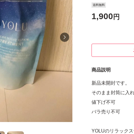
送料無料
1,900
円
商品説明
新品未開封です。
そのまま封筒に入
値下げ不可
バラ売り不可
YOLUのリラック