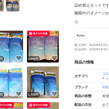
詰め替えセットで
睡眠中のダメージ
す。
ごわつき・うねり
最大10%対象
#
yolu
【ブランド】YOLU
購入日時：
2026年6月4日 
出品日時：
2026年6月4日 
【商品名】リラック
！
いいね！
いいね！
円
1,800
円
【内容量】各370ml
商品の情報
【商品の状態】未
コス
【カラー】ブルー
カテゴリ
シ
ブランド
YO
よろしくお願いい
！
いいね！
いいね！
円
1,780
円
商品の状態
未使
配送の方法
おて
大10%対象
最大10%対象