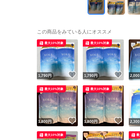
この商品をみている人にオススメ
最大10%対象
最大10%対象
いいね！
いいね
1,790
円
1,790
円
2,000
最大10%対象
最大10%対象
いいね！
いいね
1,800
円
1,800
円
2,300
最大10%対象
最