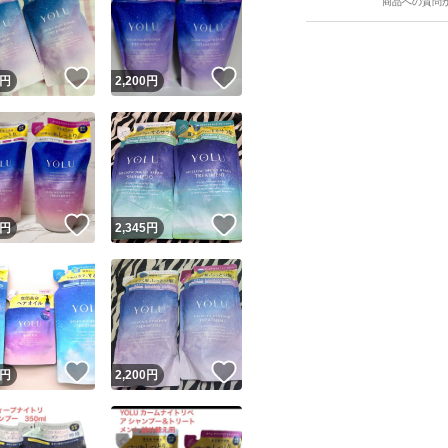
商品への質問
！
いいね！
いいね！
円
2,200
円
ユーザーの実績について
！
いいね！
いいね！
円
2,345
円
o!フリマが定めた一定の基準を満たしたユーザーにバッジを付与しています
出品者
この商品の情報をコピーします
取引出品者
Yahoo!フリマの基準をクリアした安心・安全なユーザーです
！
いいね！
いいね！
商品画像の
無断転載は禁止
されています
円
2,200
円
コピーされた情報は
必ずご自身の商品に合わせて編集
してください
コピーは
1商品につき1回
です
実績◯+
このユーザーはYahoo!フリマの取引を完了させた実績があり