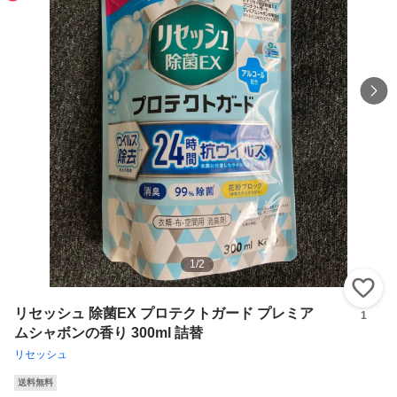
1
/
2
い
リセッシュ 除菌EX プロテクトガード プレミア
1
ムシャボンの香り 300ml 詰替
リセッシュ
送料無料