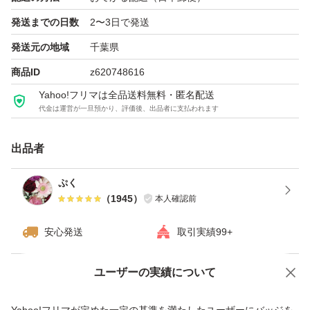
発送までの日数
2〜3日で発送
発送元の地域
千葉県
商品ID
z620748616
Yahoo!フリマは全品送料無料・匿名配送
代金は運営が一旦預かり、評価後、出品者に支払われます
出品者
ぷく
（
1945
）
本人確認前
安心発送
取引実績99+
ユーザーの実績について
価格の相談
商品への質問
商品への質問からの値下げ交渉、不適切なカテゴリ変更依頼は禁止です