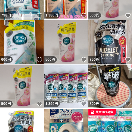
いいね！
いいね！
798
円
1,380
円
500
円
いいね！
いいね！
600
円
500
円
750
円
いいね！
いいね！
500
円
1,399
円
800
円
最大10%対象