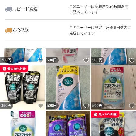
このユーザーは高頻度で24時間以内
スピード発送
に発送しています
いいね！
いいね！
500
円
700
円
490
円
最大10%対象
このユーザーは設定した発送日数内に
安心発送
発送しています
いいね！
いいね！
700
円
500
円
500
円
最大10%対象
いいね！
いいね！
890
円
500
円
500
円
最大10%対象