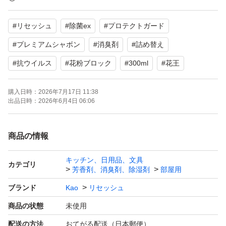
の香り
#
リセッシュ
#
除菌ex
#
プロテクトガード
【容量】300ml
【用途】衣類・布・空間用消臭剤
#
プレミアムシャボン
#
消臭剤
#
詰め替え
【特徴】抗ウイルス、花粉ブロック、消臭、99%除菌、ア
#
抗ウイルス
#
花粉ブロック
#
300ml
#
花王
ルコール配合
【状態】未使用
購入日時：
2026年7月17日 11:38
出品日時：
2026年6月4日 06:06
よろしくお願いいたします。
商品の情報
キッチン、日用品、文具
カテゴリ
芳香剤、消臭剤、除湿剤
部屋用
ブランド
Kao
リセッシュ
商品の状態
未使用
配送の方法
おてがる配送（日本郵便）