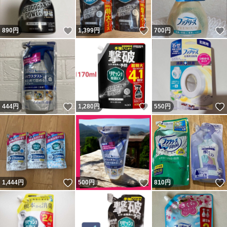
いいね！
いいね！
890
円
1,399
円
700
円
いいね！
いいね！
444
円
1,280
円
550
円
いいね！
いいね！
1,444
円
500
円
810
円