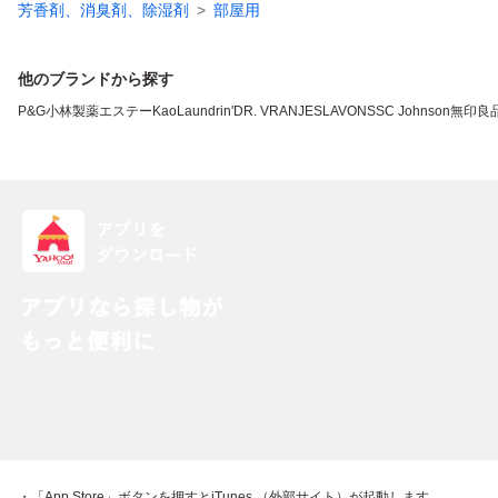
芳香剤、消臭剤、除湿剤
部屋用
他のブランドから探す
P&G
小林製薬
エステー
Kao
Laundrin'
DR. VRANJES
LAVONS
SC Johnson
無印良
・「App Store」ボタンを押すとiTunes （外部サイト）が起動します。