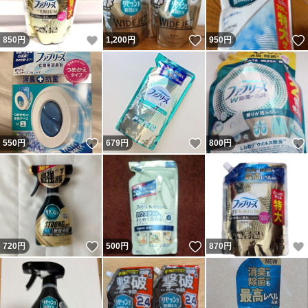
いいね！
いいね！
850
円
1,200
円
950
円
いいね！
いいね！
550
円
679
円
800
円
いいね！
いいね！
720
円
500
円
870
円