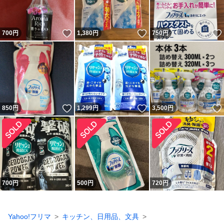
いいね！
いいね！
700
円
1,380
円
750
円
いいね！
いいね！
850
円
1,299
円
3,500
円
700
円
500
円
720
円
Yahoo!フリマ
キッチン、日用品、文具