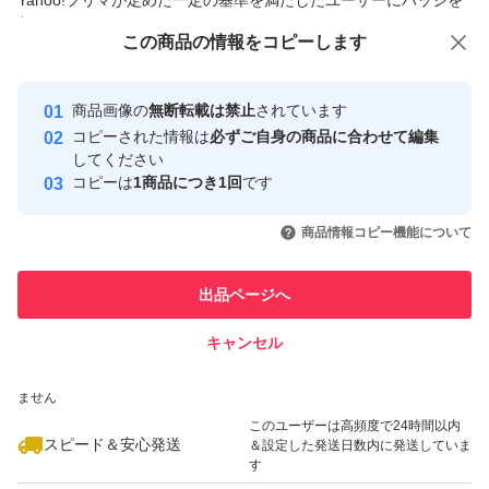
Yahoo!フリマが定めた一定の基準を満たしたユーザーにバッジを
付与しています
この商品をみている人にオススメ
この商品の情報をコピーします
安心取引出品者
最大10%対象
Yahoo!フリマの基準をクリアした安
安心取引出品者
商品画像の
無断転載は禁止
されています
心・安全なユーザーです
コピーされた情報は
必ずご自身の商品に合わせて編集
取引実績
してください
コピーは
1商品につき1回
です
このユーザーはYahoo!フリマの取
取引実績◯+
いいね！
いいね！
700
円
500
円
500
円
引を完了させた実績があります
商品情報コピー機能について
最大10%対象
このユーザーは他フリマサービス
他フリマ実績◯+
出品ページへ
での取引実績があります
キャンセル
スピード&安心発送
いいね！
いいね！
500
※このバッジは実績に基づく表示であり、発送を保証しているものではあり
円
890
円
500
円
ません
最大10%対象
最大10%対象
このユーザーは高頻度で24時間以内
スピード＆安心発送
＆設定した発送日数内に発送していま
す