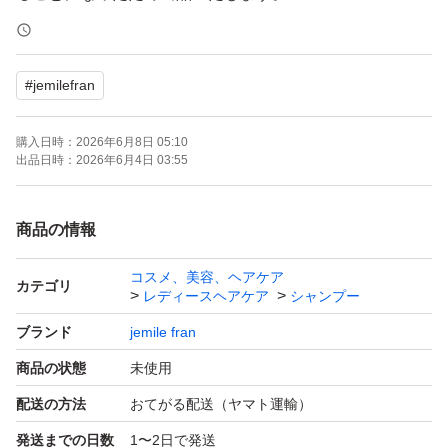
単品不可
#
jemilefran
【ブランド】jemile fran
【商品の状態】未使用購入4月
購入日時：
2026年6月8日 05:10
【内容量】400ml×2本
出品日時：
2026年6月4日 03:55
よろしくお願いいたします。
商品の情報
コスメ、美容、ヘアケア
カテゴリ
レディースヘアケア
シャンプー
ブランド
jemile fran
商品の状態
未使用
配送の方法
おてがる配送（ヤマト運輸）
発送までの日数
1〜2日で発送