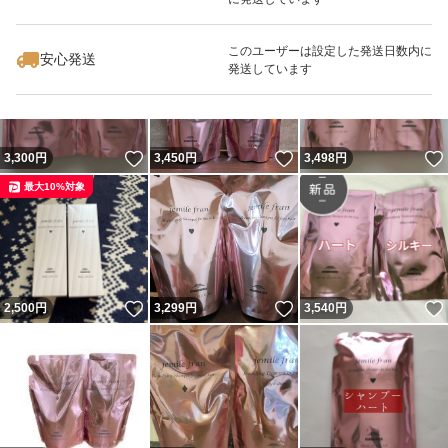
いいね！
いいね！
3,499
円
3,300
円
3,498
円
このユーザーは設定した発送日数内に
安心発送
発送しています
いいね！
いいね！
3,300
円
3,450
円
3,498
円
最大10%対象
いいね！
いいね！
2,500
円
3,299
円
3,540
円