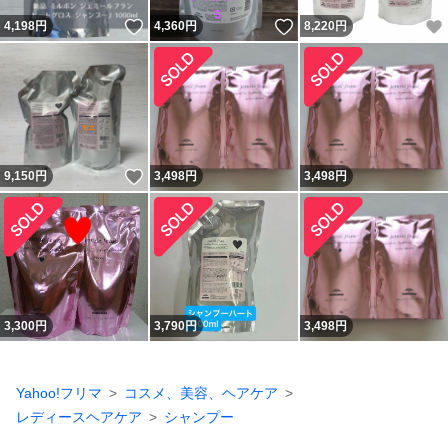
いいね！
いいね！
4,198
円
4,360
円
8,220
円
いいね！
9,150
円
3,498
円
3,498
円
3,300
円
3,790
円
3,498
円
Yahoo!フリマ
コスメ、美容、ヘアケア
レディースヘアケア
シャンプー