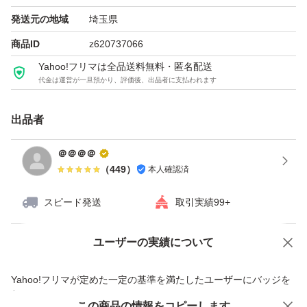
発送元の地域
埼玉県
商品ID
z620737066
Yahoo!フリマは全品送料無料・匿名配送
代金は運営が一旦預かり、評価後、出品者に支払われます
出品者
＠＠＠＠
（
449
）
本人確認済
スピード発送
取引実績99+
ユーザーの実績について
価格の相談
商品への質問
商品への質問からの値下げ交渉、不適切なカテゴリ変更依頼は禁止です
Yahoo!フリマが定めた一定の基準を満たしたユーザーにバッジを
付与しています
この商品をみている人にオススメ
この商品の情報をコピーします