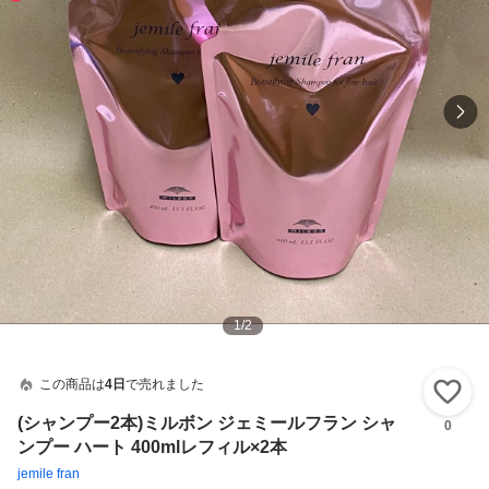
1
/
2
この商品は
4日
で売れました
い
(シャンプー2本)ミルボン ジェミールフラン シャ
0
ンプー ハート 400mlレフィル×2本
jemile fran