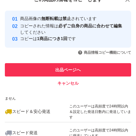
安心取引出品者
最大10%対象
最大10%対象
最大10%対象
Yahoo!フリマの基準をクリアした安
安心取引出品者
商品画像の
無断転載は禁止
されています
心・安全なユーザーです
コピーされた情報は
必ずご自身の商品に合わせて編集
取引実績
してください
コピーは
1商品につき1回
です
このユーザーはYahoo!フリマの取
取引実績◯+
いいね！
いいね！
3,300
円
3,300
円
3,498
円
引を完了させた実績があります
商品情報コピー機能について
最大10%対象
このユーザーは他フリマサービス
他フリマ実績◯+
出品ページへ
での取引実績があります
キャンセル
スピード&安心発送
いいね！
いいね！
3,300
※このバッジは実績に基づく表示であり、発送を保証しているものではあり
円
3,300
円
3,498
円
ません
このユーザーは高頻度で24時間以内
スピード＆安心発送
＆設定した発送日数内に発送していま
す
このユーザーは高頻度で24時間以内
スピード発送
に発送しています