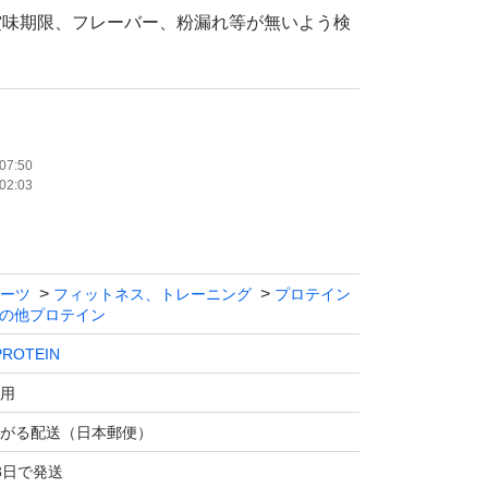
賞味期限、フレーバー、粉漏れ等が無いよう検
すが、パッケージにキズや汚れ等がありますの
遠慮下さい。
07:50
02:03
ーツ
フィットネス、トレーニング
プロテイン
の他プロテイン
ROTEIN
用
がる配送（日本郵便）
3日で発送