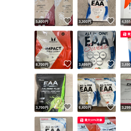
他フ
いいね！
いいね
5,800
円
3,300
円
4,555
スピード
最
※このバッ
スピ
いいね！
いいね
8,700
円
3,499
円
3,490
スピ
安心
いいね！
いいね
3,700
円
6,400
円
3,299
最大10%対象