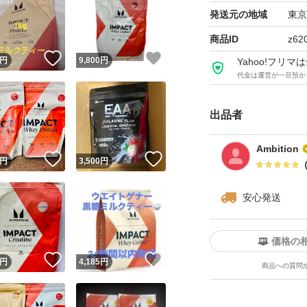
#燃焼
発送元の地域
東京
#サプリメント
商品ID
z62
！
いいね！
いいね！
#ジム
円
9,800
円
Yahoo!フリ
代金は運営が一旦預か
#スポーツ
出品者
Ambition
！
いいね！
いいね！
円
3,500
円
安心発送
価格の
！
いいね！
いいね！
円
4,185
円
商品への質問