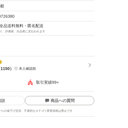
都
0726380
マは全品送料無料・匿名配送
り、評価後、出品者に支払われます
（
1150
）
本人確認前
取引実績99+
相談
商品への質問
からの値下げ交渉、不適切なカテゴリ変更依頼は禁止です