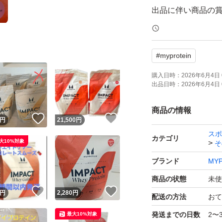
出品に伴い商品の
品は行っておりま
で気になる方はご
#
myprotein
#プロテイン
購入日時：
2026年6月4日 
出品日時：
2026年6月4日 
#ダイエット
#マイプロテイン
商品の情報
！
いいね！
いいね！
円
21,500
円
#Myprotein
スポ
#トレーニング
カテゴリ
大10%対象
そ
#筋トレ
ブランド
MYP
#ワークアウト
商品の状態
未使
#シェイプアップ
！
いいね！
いいね！
円
2,280
円
配送の方法
おて
#エクササイズ
発送までの日数
2〜
最大10%対象
#脂肪燃焼