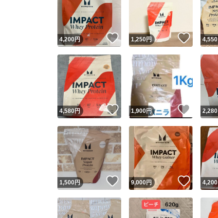
いいね！
いいね
4,200
円
1,250
円
4,550
いいね！
いいね
4,580
円
1,900
円
2,280
Yaho
安心取引
安心
いいね！
いいね
1,500
円
9,000
円
4,200
取引実績
取引