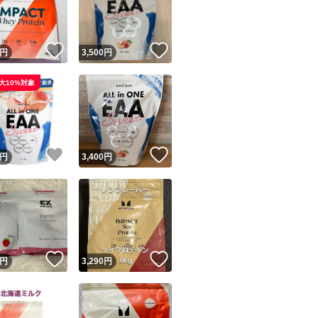
商品情報コピー機
リマ実績◯+
このユーザーは他フリマサービスでの取引実績があります
！
いいね！
いいね！
円
3,500
円
出品ページへ
&安心発送
大10%対象
キャンセル
ジは実績に基づく表示であり、発送を保証しているものではありません
このユーザーは高頻度で24時間以内＆設定した発送日数内に
ード＆安心発送
ます
！
いいね！
いいね！
円
3,400
円
ード発送
このユーザーは高頻度で24時間以内に発送しています
発送
このユーザーは設定した発送日数内に発送しています
！
いいね！
いいね！
円
3,290
円