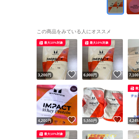
この商品をみている人にオススメ
最大10%対象
最大10%対象
いいね！
いいね
3,200
円
6,000
円
7,100
最
いいね！
いいね
4,200
円
5,550
円
4,245
最大10%対象