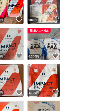
！
いいね！
いいね！
円
900
円
最大10%対象
ユーザーの実績について
！
いいね！
いいね！
円
6,300
円
o!フリマが定めた一定の基準を満たしたユーザーにバッジを付与しています
出品者
この商品の情報をコピーします
取引出品者
Yahoo!フリマの基準をクリアした安心・安全なユーザーです
！
いいね！
いいね！
商品画像の
無断転載は禁止
されています
円
4,199
円
コピーされた情報は
必ずご自身の商品に合わせて編集
してください
コピーは
1商品につき1回
です
実績◯+
このユーザーはYahoo!フリマの取引を完了させた実績があり