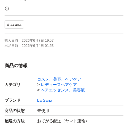
フローラル&フルーティの香り
Msize 75ml
#
lasana
３点
購入日時：
2026年6月7日 19:57
出品日時：
2026年6月4日 01:53
宅急便コンパクトで発送いたします。
※配送中に起きた商品へのダメージや破損に関しましては
商品の情報
責任を取ることは出来ませんので、予めご了承くださいま
コスメ、美容、ヘアケア
せ。
カテゴリ
レディースヘアケア
お値下げはできかねますので、交渉はお控えください。
ヘアエッセンス、美容液
ブランド
La Sana
商品の状態
未使用
配送の方法
おてがる配送（ヤマト運輸）