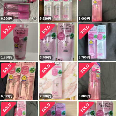
いいね！
6,600
円
5,980
円
3,000
円
1,850
円
3,700
円
3,700
円
6,099
円
2,380
円
3,000
円