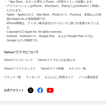
・「App Store」ボタンを押すとiTunes （外部サイト）が起動します。
・アプリケーションはiPhone、iPod touch、iPadまたはAndroidでご利用い
ただけます。
・Apple、Appleのロゴ、App Store、iPodのロゴ、iTunesは、米国および他
国のApple Inc.の登録商標です。
・iPhone商標は、アイホン株式会社のライセンスに基づき使用されていま
す。
・Copyright (C) Apple Inc. All rights reserved.
・Android、Androidロゴ、Google Play 、および Google Play ロゴは、
Google LLC の商標です。
Yahoo!フリマについて
Yahoo!フリマについて
Yahoo!フリマからのお知らせ
Yahoo!フリマトピックス
Yahoo!フリマ特集
カテゴリ一覧
ブランド一覧
ランキング
かんたんご利用ガイド
メール通知設定
公式アカウント