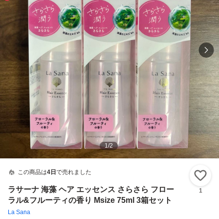
1
/
2
この商品は
4日
で売れました
い
ラサーナ 海藻 ヘア エッセンス さらさら フロー
1
ラル&フルーティの香り Msize 75ml 3箱セット
La Sana