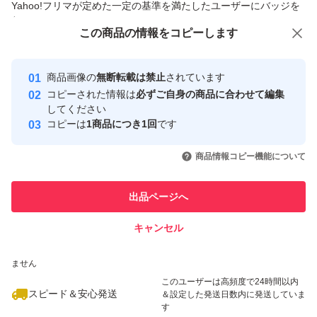
Yahoo!フリマが定めた一定の基準を満たしたユーザーにバッジを
付与しています
この商品をみている人にオススメ
この商品の情報をコピーします
安心取引出品者
Yahoo!フリマの基準をクリアした安
安心取引出品者
商品画像の
無断転載は禁止
されています
心・安全なユーザーです
コピーされた情報は
必ずご自身の商品に合わせて編集
取引実績
してください
コピーは
1商品につき1回
です
このユーザーはYahoo!フリマの取
取引実績◯+
いいね！
いいね！
5,980
円
5,980
円
5,980
円
引を完了させた実績があります
商品情報コピー機能について
このユーザーは他フリマサービス
他フリマ実績◯+
出品ページへ
での取引実績があります
キャンセル
スピード&安心発送
いいね！
いいね！
5,660
※このバッジは実績に基づく表示であり、発送を保証しているものではあり
円
3,999
円
5,980
円
ません
最大10%対象
このユーザーは高頻度で24時間以内
スピード＆安心発送
＆設定した発送日数内に発送していま
す