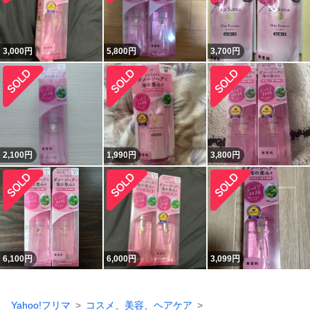
3,000
円
5,800
円
3,700
円
2,100
円
1,990
円
3,800
円
6,100
円
6,000
円
3,099
円
Yahoo!フリマ
コスメ、美容、ヘアケア