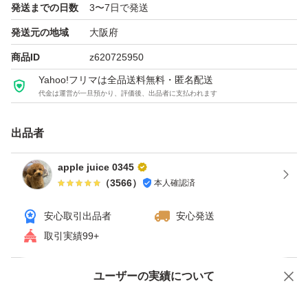
発送までの日数
3〜7日で発送
発送元の地域
大阪府
商品ID
z620725950
Yahoo!フリマは全品送料無料・匿名配送
代金は運営が一旦預かり、評価後、出品者に支払われます
出品者
apple juice 0345
（
3566
）
本人確認済
安心取引出品者
安心発送
取引実績99+
ユーザーの実績について
価格の相談
商品への質問
商品への質問からの値下げ交渉、不適切なカテゴリ変更依頼は禁止です