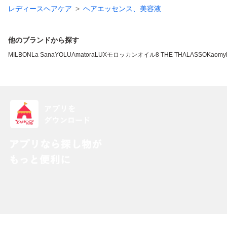
レディースヘアケア
ヘアエッセンス、美容液
他のブランドから探す
MILBON
La Sana
YOLU
Amatora
LUX
モロッカンオイル
8 THE THALASSO
Kao
my