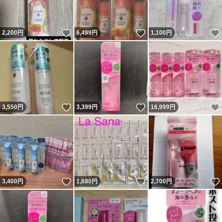
いいね！
いいね！
2,200
円
6,499
円
1,100
円
いいね！
いいね！
3,550
円
3,399
円
16,999
円
いいね！
いいね！
3,400
円
1,680
円
2,700
円