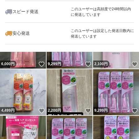
このユーザーは高頻度で24時間以内
スピード発送
に発送しています
いいね！
いいね！
5,900
円
9,299
円
2,480
円
最大10%対象
最大10%対象
このユーザーは設定した発送日数内に
安心発送
発送しています
いいね！
いいね！
6,000
円
9,299
円
2,100
円
いいね！
いいね！
4,499
円
2,200
円
9,299
円