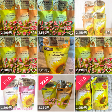
いいね！
いいね！
2,490
円
2,550
円
2,450
円
いいね！
いいね！
2,380
円
3,250
円
2,490
円
1,290
円
2,360
円
1,950
円