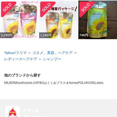
1,290
円
1,340
円
740
円
Yahoo!フリマ
コスメ、美容、ヘアケア
レディースヘアケア
シャンプー
他のブランドから探す
MILBON
Kao
Kracie
LUX
P&G
はぐくみプラス
＆honey
POLA
KOSE
LebeL