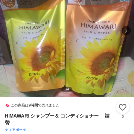
1
/
4
この商品は
9時間
で売れました
い
HIMAWARI シャンプー＆ コンディショナー 詰
0
替
ディアボーテ