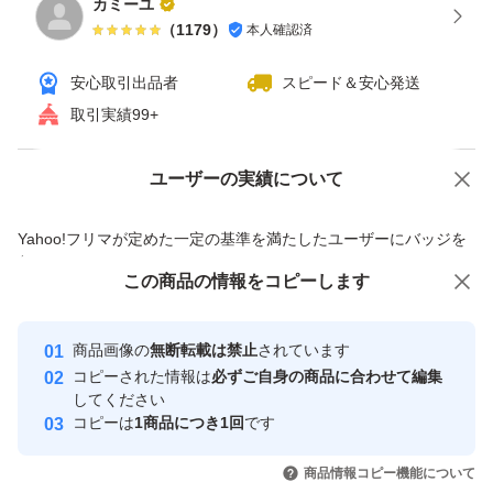
カミーユ
（
1179
）
本人確認済
安心取引出品者
スピード＆安心発送
取引実績99+
ユーザーの実績について
価格の相談
商品への質問
商品への質問からの値下げ交渉、不適切なカテゴリ変更依頼は禁止です
Yahoo!フリマが定めた一定の基準を満たしたユーザーにバッジを
付与しています
この商品をみている人にオススメ
この商品の情報をコピーします
安心取引出品者
最大10%対象
最大10%対象
Yahoo!フリマの基準をクリアした安
安心取引出品者
商品画像の
無断転載は禁止
されています
心・安全なユーザーです
コピーされた情報は
必ずご自身の商品に合わせて編集
取引実績
してください
コピーは
1商品につき1回
です
このユーザーはYahoo!フリマの取
取引実績◯+
いいね！
いいね！
1,340
円
740
円
1,340
円
引を完了させた実績があります
商品情報コピー機能について
最大10%対象
最大10%対象