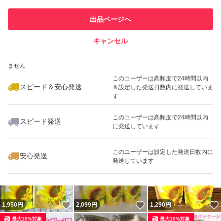
このユーザーは他フリマサービス
他フリマ実績◯+
出品ページへ
での取引実績があります
キャンセル
スピード&安心発送
いいね！
いいね！
1,290
※このバッジは実績に基づく表示であり、発送を保証しているものではあり
円
1,340
円
1,290
円
ません
最大10%対象
このユーザーは高頻度で24時間以内
スピード＆安心発送
＆設定した発送日数内に発送していま
す
このユーザーは高頻度で24時間以内
スピード発送
に発送しています
いいね！
いいね！
2,080
円
2,080
円
1,340
円
最大10%対象
最大10%対象
このユーザーは設定した発送日数内に
安心発送
発送しています
いいね！
いいね！
1,950
円
2,099
円
1,290
円
最大10%対象
最大10%対象