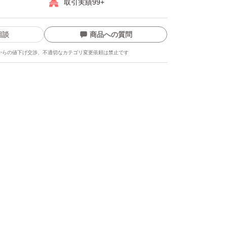
取引実績99+
相談
商品への質問
からの値下げ交渉、不適切なカテゴリ変更依頼は禁止です
ます