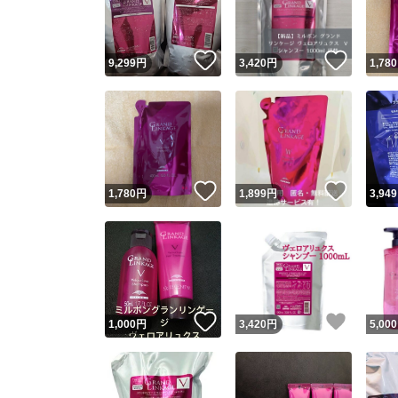
他フ
いいね！
いいね
9,299
円
3,420
円
1,780
スピード
※このバッ
スピ
いいね！
いいね
1,780
円
1,899
円
3,949
スピ
安心
いいね！
いいね
1,000
円
3,420
円
5,000