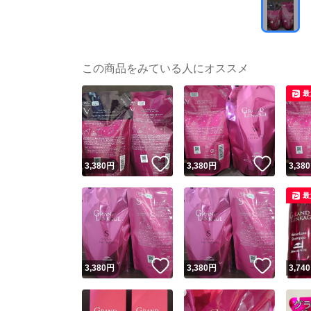
この商品をみている人にオススメ
最
いいね！
いいね
3,380
円
3,380
円
3,380
最
いいね！
いいね
3,380
円
3,380
円
3,740