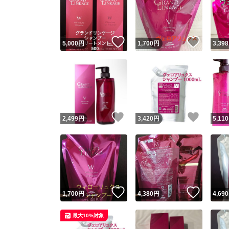
いいね！
いいね
5,000
円
1,700
円
3,398
いいね！
いいね
2,499
円
3,420
円
5,110
いいね！
いいね
1,700
円
4,380
円
4,690
最大10%対象