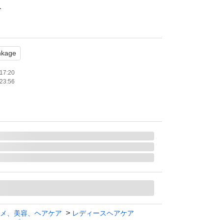
ト
たい
nkage
17:20
23:56
メ、美容、ヘアケア
レディースヘアケア