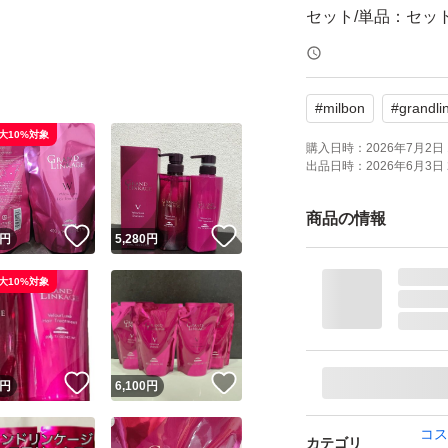
セット/単品：セッ
香り：フローラル
おすすめ髪質：か
#
milbon
#
grandli
大10%対象
購入日時：
2026年7月2日 
出品日時：
2026年6月3日 
商品の情報
！
いいね！
いいね！
円
5,280
円
大10%対象
！
いいね！
いいね！
円
6,100
円
コス
カテゴリ