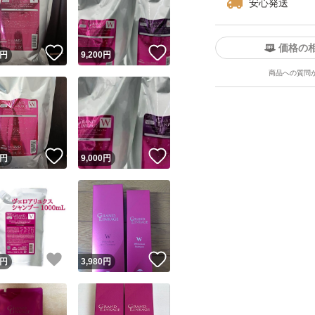
安心発送
価格の
！
いいね！
いいね！
円
9,200
円
商品への質問
ユーザーの実績について
！
いいね！
いいね！
円
9,000
円
o!フリマが定めた一定の基準を満たしたユーザーにバッジを付与しています
出品者
この商品の情報をコピーします
取引出品者
Yahoo!フリマの基準をクリアした安心・安全なユーザーです
！
いいね！
いいね！
商品画像の
無断転載は禁止
されています
円
3,980
円
コピーされた情報は
必ずご自身の商品に合わせて編集
してください
コピーは
1商品につき1回
です
実績◯+
このユーザーはYahoo!フリマの取引を完了させた実績があり