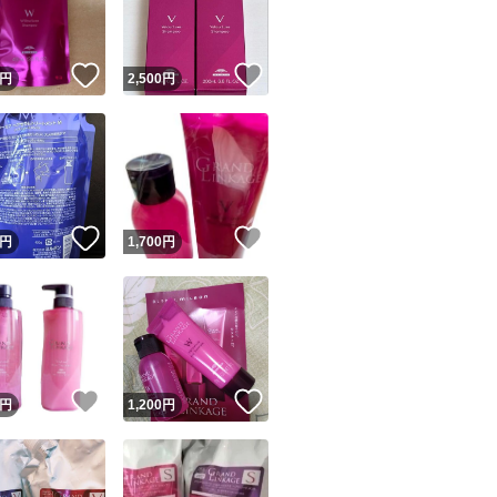
商品情報コピー機
リマ実績◯+
このユーザーは他フリマサービスでの取引実績があります
！
いいね！
いいね！
円
2,500
円
出品ページへ
&安心発送
キャンセル
ジは実績に基づく表示であり、発送を保証しているものではありません
このユーザーは高頻度で24時間以内＆設定した発送日数内に
ード＆安心発送
ます
！
いいね！
いいね！
円
1,700
円
ード発送
このユーザーは高頻度で24時間以内に発送しています
発送
このユーザーは設定した発送日数内に発送しています
！
いいね！
いいね！
円
1,200
円