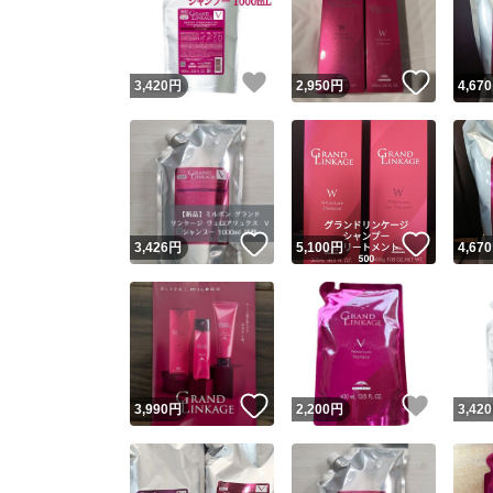
いいね！
いいね
3,420
円
2,950
円
4,670
いいね！
いいね
3,426
円
5,100
円
4,670
Yaho
安心取引
安心
いいね！
いいね
3,990
円
2,200
円
3,420
取引実績
取引