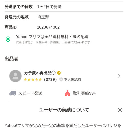
発送までの日数
1〜2日で発送
発送元の地域
埼玉県
商品ID
z620674302
Yahoo!フリマは全品送料無料・匿名配送
代金は運営が一旦預かり、評価後、出品者に支払われます
出品者
カテ変× 再出品◯
（
3739
）
本人確認前
スピード発送
取引実績99+
ユーザーの実績について
価格の相談
商品への質問
商品への質問からの値下げ交渉、不適切なカテゴリ変更依頼は禁止です
Yahoo!フリマが定めた一定の基準を満たしたユーザーにバッジを