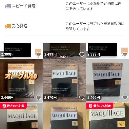
このユーザーは高頻度で24時間以内
スピード発送
に発送しています
いいね！
いいね！
4,800
円
2,490
円
2,499
円
最大10%対象
最大10%対象
最大10%対象
このユーザーは設定した発送日数内に
安心発送
発送しています
いいね！
いいね！
2,399
円
2,499
円
2,399
円
いいね！
いいね！
2,449
円
2,470
円
2,460
円
最大10%対象
最大10%対象