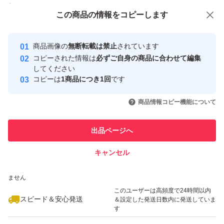
付与しています
この商品をみている人にオススメ
この商品の情報をコピーします
安心取引出品者
最大10%対象
最大10%対象
最大10%対象
Yahoo!フリマの基準をクリアした安
安心取引出品者
商品画像の
無断転載は禁止
されています
心・安全なユーザーです
コピーされた情報は
必ずご自身の商品に合わせて編集
取引実績
してください
コピーは
1商品につき1回
です
このユーザーはYahoo!フリマの取
取引実績◯+
いいね！
いいね！
2,444
円
2,499
円
2,444
円
引を完了させた実績があります
商品情報コピー機能について
最大10%対象
最大10%対象
このユーザーは他フリマサービス
他フリマ実績◯+
出品ページへ
での取引実績があります
キャンセル
スピード&安心発送
いいね！
いいね！
2,499
※このバッジは実績に基づく表示であり、発送を保証しているものではあり
円
2,479
円
2,499
円
ません
最大10%対象
このユーザーは高頻度で24時間以内
スピード＆安心発送
＆設定した発送日数内に発送していま
す