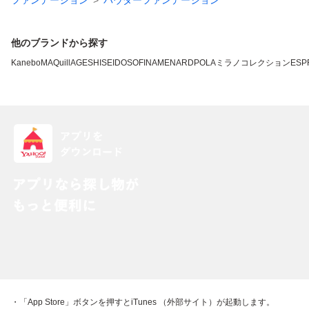
ファンデーション
パウダーファンデーション
他のブランドから探す
Kanebo
MAQuillAGE
SHISEIDO
SOFINA
MENARD
POLA
ミラノコレクション
ESP
・「App Store」ボタンを押すとiTunes （外部サイト）が起動します。