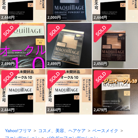
2,444
円
2,000
円
2,444
円
2,499
円
2,499
円
2,450
円
2,444
円
2,444
円
2,479
円
Yahoo!フリマ
コスメ、美容、ヘアケア
ベースメイク