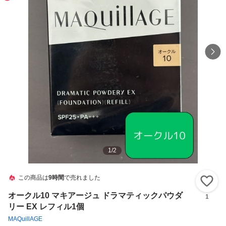
1
/
2
この商品は
9時間
で売れました
い
オークル10 マキアージュ ドラマティックパウダ
1
リー EX レフィル1個
MAQuillAGE