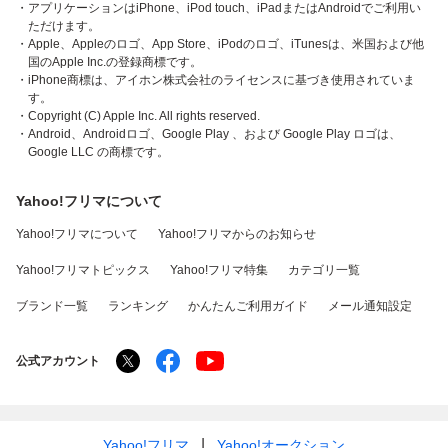
・アプリケーションはiPhone、iPod touch、iPadまたはAndroidでご利用い
ただけます。
・Apple、Appleのロゴ、App Store、iPodのロゴ、iTunesは、米国および他
国のApple Inc.の登録商標です。
・iPhone商標は、アイホン株式会社のライセンスに基づき使用されていま
す。
・Copyright (C) Apple Inc. All rights reserved.
・Android、Androidロゴ、Google Play 、および Google Play ロゴは、
Google LLC の商標です。
Yahoo!フリマについて
Yahoo!フリマについて
Yahoo!フリマからのお知らせ
Yahoo!フリマトピックス
Yahoo!フリマ特集
カテゴリ一覧
ブランド一覧
ランキング
かんたんご利用ガイド
メール通知設定
公式アカウント
Yahoo!フリマ
Yahoo!オークション