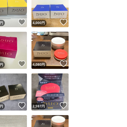
！
いいね！
いいね！
円
4,000
円
ユーザーの実績について
！
いいね！
いいね！
円
4,080
円
o!フリマが定めた一定の基準を満たしたユーザーにバッジを付与しています
出品者
この商品の情報をコピーします
取引出品者
Yahoo!フリマの基準をクリアした安心・安全なユーザーです
！
いいね！
いいね！
商品画像の
無断転載は禁止
されています
円
2,597
円
コピーされた情報は
必ずご自身の商品に合わせて編集
してください
コピーは
1商品につき1回
です
実績◯+
このユーザーはYahoo!フリマの取引を完了させた実績があり