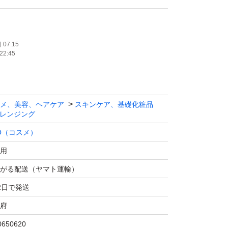
07:15
22:45
メ、美容、ヘアケア
スキンケア、基礎化粧品
レンジング
O（コスメ）
用
がる配送（ヤマト運輸）
2日で発送
府
0650620