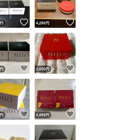
商品情報コピー機
リマ実績◯+
このユーザーは他フリマサービスでの取引実績があります
！
いいね！
いいね！
円
4,280
円
出品ページへ
&安心発送
キャンセル
ジは実績に基づく表示であり、発送を保証しているものではありません
このユーザーは高頻度で24時間以内＆設定した発送日数内に
ード＆安心発送
ます
！
いいね！
いいね！
円
2,600
円
ード発送
このユーザーは高頻度で24時間以内に発送しています
発送
このユーザーは設定した発送日数内に発送しています
！
いいね！
いいね！
円
4,999
円