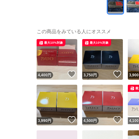
この商品をみている人にオススメ
最大10%対象
最大10%対象
いいね！
いいね
4,400
円
3,750
円
3,900
最
いいね！
いいね
3,990
円
4,500
円
4,100