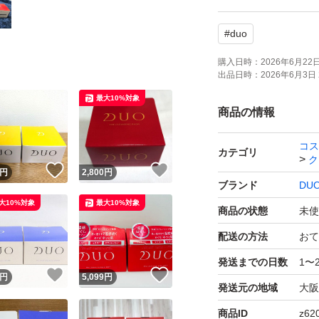
#
duo
購入日時：
2026年6月22日 
出品日時：
2026年6月3日 
最大10%対象
商品の情報
コス
カテゴリ
ク
！
いいね！
いいね！
円
2,800
円
ブランド
DU
大10%対象
最大10%対象
商品の状態
未使
配送の方法
おて
発送までの日数
1〜
！
いいね！
いいね！
円
5,099
円
発送元の地域
大阪
商品ID
z62