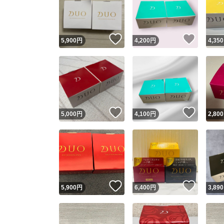
いいね！
いいね
5,900
円
4,200
円
4,350
いいね！
いいね
5,000
円
4,100
円
2,800
Yaho
安心取引
安心
いいね！
いいね
5,900
円
6,400
円
3,890
取引実績
取引