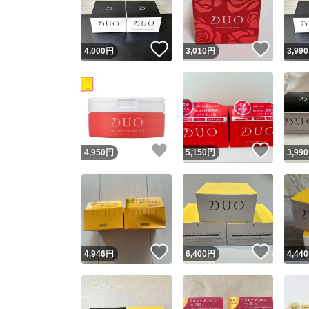
他フ
いいね！
いいね
4,000
円
3,010
円
3,990
スピード
※このバッ
スピ
いいね！
いいね
4,950
円
5,150
円
3,990
スピ
安心
いいね！
いいね
4,946
円
6,400
円
4,440