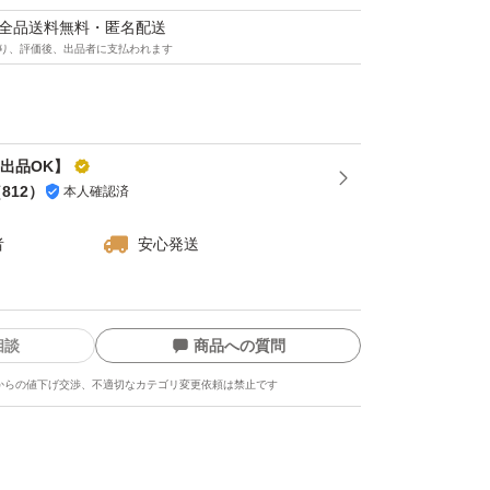
マは全品送料無料・匿名配送
り、評価後、出品者に支払われます
再出品OK】
（
812
）
本人確認済
者
安心発送
相談
商品への質問
からの値下げ交渉、不適切なカテゴリ変更依頼は禁止です