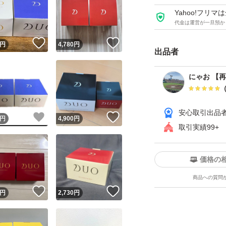
Yahoo!フリ
代金は運営が一旦預か
！
いいね！
いいね！
円
4,780
円
出品者
にゃお 【
安心取引出品
！
いいね！
いいね！
円
4,900
円
取引実績99+
価格の
商品への質問
！
いいね！
いいね！
円
2,730
円