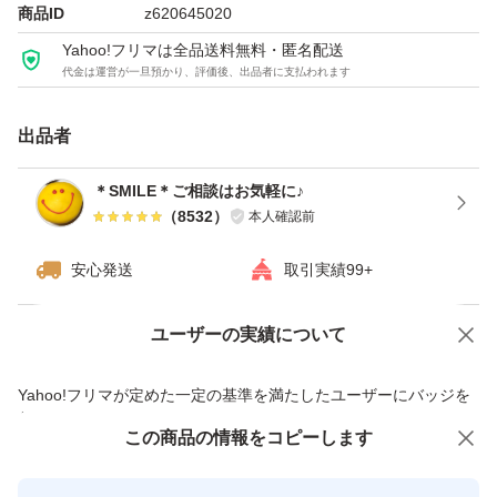
商品ID
z620645020
※ゆうパケット（窓口手渡し）での発送です。厚さがギリ
Yahoo!フリマは全品送料無料・匿名配送
代金は運営が一旦預かり、評価後、出品者に支払われます
ギリのため、緩衝材なし、宅配ビニール袋と封筒での安心
二重梱包となります。
出品者
※他にも、アウトレットお菓子出品しております。
＊SMILE＊ご相談はお気軽に♪
（
8532
）
本人確認前
種類...チョコレート・チョコレート菓子
安心発送
取引実績99+
特徴...アウトレット
ユーザーの実績について
価格の相談
商品への質問
商品への質問からの値下げ交渉、不適切なカテゴリ変更依頼は禁止です
Yahoo!フリマが定めた一定の基準を満たしたユーザーにバッジを
付与しています
この商品をみている人にオススメ
この商品の情報をコピーします
安心取引出品者
最大10%対象
Yahoo!フリマの基準をクリアした安