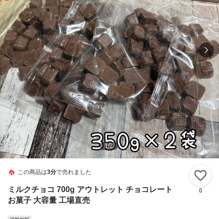
1
/
2
この商品は
3分
で売れました
い
ミルクチョコ 700g アウトレット チョコレート
0
お菓子 大容量 工場直売