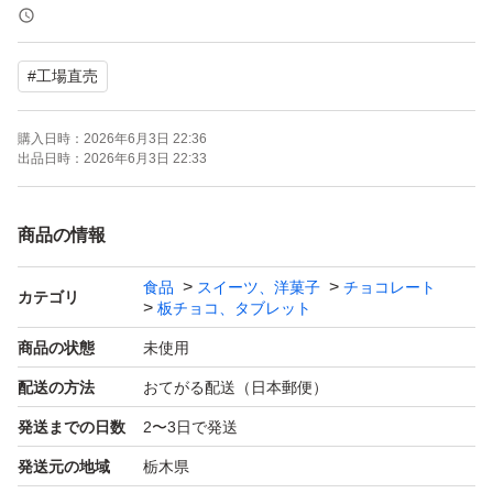
るから大丈夫だよ〜という方のご購入をお願いいたしま
す。
#
工場直売
◎チョコが溶けていたという理由での悪い評価はご遠慮く
購入日時：
2026年6月3日 22:36
ださい！
出品日時：
2026年6月3日 22:33
※チョコレートのアウトレット商品です。最初から欠け割
商品の情報
れ等ありますが美味しくお召し上がりいただけます^_^
食品
スイーツ、洋菓子
チョコレート
カテゴリ
板チョコ、タブレット
訳あり、アウトレットのキューブチョコです。
商品の状態
未使用
配送の方法
おてがる配送（日本郵便）
●ミルクチョコ 裸品 350g×2袋
発送までの日数
2〜3日で発送
発送元の地域
栃木県
●賞味期限、原材料等は画像2枚目をご覧ください。