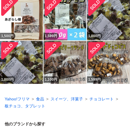
1,500
円
1,599
円
1,000
円
1,000
円
1,100
円
1,599
円
Yahoo!フリマ
食品
スイーツ、洋菓子
チョコレート
板チョコ、タブレット
他のブランドから探す