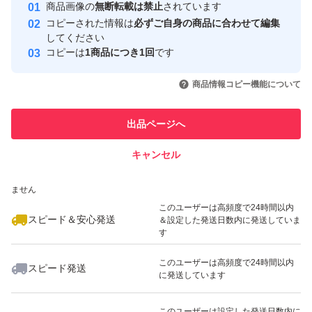
安心取引出品者
商品画像の
無断転載は禁止
されています
心・安全なユーザーです
コピーされた情報は
必ずご自身の商品に合わせて編集
取引実績
してください
コピーは
1商品につき1回
です
このユーザーはYahoo!フリマの取
取引実績◯+
いいね！
いいね！
1,199
円
1,000
円
1,699
円
引を完了させた実績があります
商品情報コピー機能について
このユーザーは他フリマサービス
他フリマ実績◯+
出品ページへ
での取引実績があります
キャンセル
スピード&安心発送
いいね！
いいね！
1,100
※このバッジは実績に基づく表示であり、発送を保証しているものではあり
円
1,699
円
1,100
円
ません
このユーザーは高頻度で24時間以内
スピード＆安心発送
＆設定した発送日数内に発送していま
す
このユーザーは高頻度で24時間以内
スピード発送
に発送しています
いいね！
いいね！
1,000
円
1,999
円
1,999
円
このユーザーは設定した発送日数内に