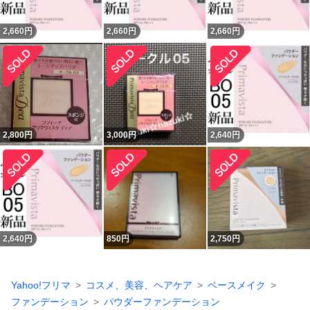
2,660
円
2,660
円
2,660
円
2,800
円
3,000
円
2,640
円
2,640
円
850
円
2,750
円
Yahoo!フリマ
コスメ、美容、ヘアケア
ベースメイク
ファンデーション
パウダーファンデーション