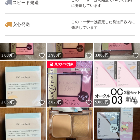
スピード発送
に発送しています
いいね！
いいね！
2,640
円
2,750
円
2,050
円
このユーザーは設定した発送日数内に
安心発送
発送しています
いいね！
いいね！
3,000
円
2,980
円
3,000
円
最大10%対象
いいね！
いいね！
2,050
円
2,820
円
5,060
円