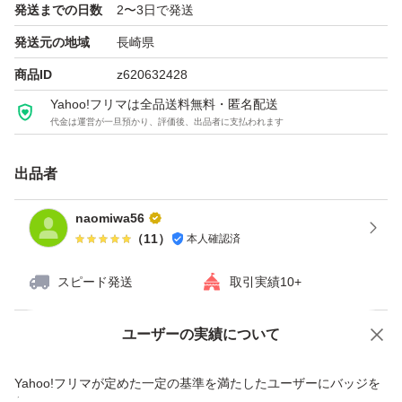
発送までの日数
2〜3日で発送
発送元の地域
長崎県
商品ID
z620632428
Yahoo!フリマは全品送料無料・匿名配送
代金は運営が一旦預かり、評価後、出品者に支払われます
出品者
naomiwa56
（
11
）
本人確認済
スピード発送
取引実績10+
ユーザーの実績について
価格の相談
商品への質問
商品への質問からの値下げ交渉、不適切なカテゴリ変更依頼は禁止です
Yahoo!フリマが定めた一定の基準を満たしたユーザーにバッジを