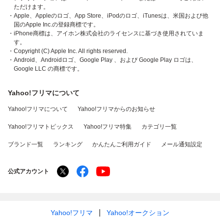
ただけます。
・Apple、Appleのロゴ、App Store、iPodのロゴ、iTunesは、米国および他
国のApple Inc.の登録商標です。
・iPhone商標は、アイホン株式会社のライセンスに基づき使用されていま
す。
・Copyright (C) Apple Inc. All rights reserved.
・Android、Androidロゴ、Google Play 、および Google Play ロゴは、
Google LLC の商標です。
Yahoo!フリマについて
Yahoo!フリマについて
Yahoo!フリマからのお知らせ
Yahoo!フリマトピックス
Yahoo!フリマ特集
カテゴリ一覧
ブランド一覧
ランキング
かんたんご利用ガイド
メール通知設定
公式アカウント
Yahoo!フリマ
Yahoo!オークション