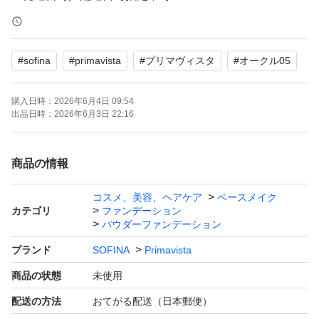
☆購入後のキャンセル／内容変更には対応いたしかねます
#
sofina
#
primavista
#
プリマヴィスタ
#
オークル05
【商品】
★プリマヴィスタ
購入日時：
2026年6月4日 09:54
ブライトチャージパウダーファンデーション レフィル
出品日時：
2026年6月3日 22:16
★オークル05 １個
商品の情報
★新品・未開封
コスメ、美容、ヘアケア
ベースメイク
★ブランド：SOFINAPrimavista 詰め替え
カテゴリ
ファンデーション
ベースメイク特徴：カバー力UVカットフィット感
パウダーファンデーション
ベースメイクお悩み：目のくま
ブランド
SOFINA
Primavista
PA：PA+++ SPF：16.0SPF
商品の状態
未使用
★おてがる配送（日本郵便）を予定しています
配送の方法
おてがる配送（日本郵便）
★発送後の第三者によるトラブル（破損・紛失・盗難な