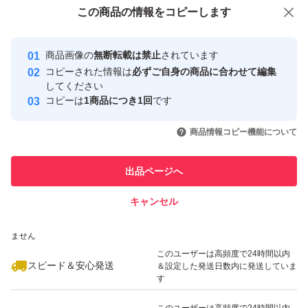
付与しています
この商品をみている人にオススメ
この商品の情報をコピーします
安心取引出品者
最大10%対象
Yahoo!フリマの基準をクリアした安
安心取引出品者
商品画像の
無断転載は禁止
されています
心・安全なユーザーです
コピーされた情報は
必ずご自身の商品に合わせて編集
取引実績
してください
コピーは
1商品につき1回
です
このユーザーはYahoo!フリマの取
取引実績◯+
いいね！
いいね！
2,550
円
2,620
円
2,300
円
引を完了させた実績があります
商品情報コピー機能について
このユーザーは他フリマサービス
他フリマ実績◯+
出品ページへ
での取引実績があります
キャンセル
スピード&安心発送
いいね！
いいね！
2,600
※このバッジは実績に基づく表示であり、発送を保証しているものではあり
円
2,660
円
2,220
円
ません
最大10%対象
最大10%対象
このユーザーは高頻度で24時間以内
スピード＆安心発送
＆設定した発送日数内に発送していま
す
このユーザーは高頻度で24時間以内