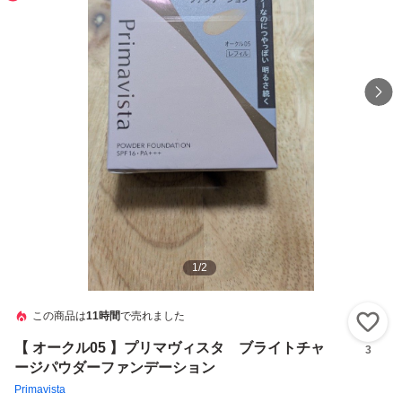
1
/
2
この商品は
11時間
で売れました
い
【 オークル05 】プリマヴィスタ ブライトチャ
3
ージパウダーファンデーション
Primavista