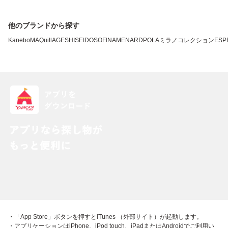
他のブランドから探す
Kanebo
MAQuillAGE
SHISEIDO
SOFINA
MENARD
POLA
ミラノコレクション
ESP
・「App Store」ボタンを押すとiTunes （外部サイト）が起動します。
・アプリケーションはiPhone、iPod touch、iPadまたはAndroidでご利用い