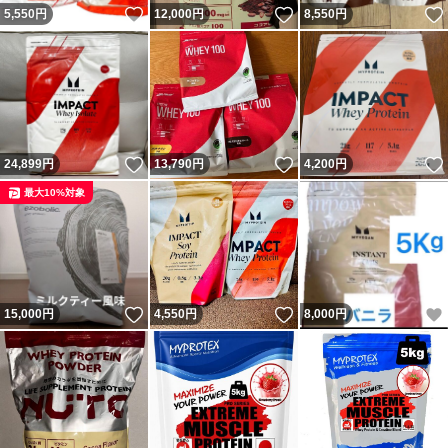
いいね！
いいね！
5,550
円
12,000
円
8,550
円
いいね！
いいね！
24,899
円
13,790
円
4,200
円
最大10%対象
いいね！
いいね！
15,000
円
4,550
円
8,000
円