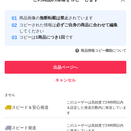
安心取引出品者
Yahoo!フリマの基準をクリアした安
安心取引出品者
商品画像の
無断転載は禁止
されています
心・安全なユーザーです
コピーされた情報は
必ずご自身の商品に合わせて編集
取引実績
してください
コピーは
1商品につき1回
です
このユーザーはYahoo!フリマの取
取引実績◯+
いいね！
いいね！
21,000
円
16,980
円
21,000
円
引を完了させた実績があります
商品情報コピー機能について
最大10%対象
最大10%対象
最大10%対象
このユーザーは他フリマサービス
他フリマ実績◯+
出品ページへ
での取引実績があります
キャンセル
スピード&安心発送
いいね！
いいね！
9,000
※このバッジは実績に基づく表示であり、発送を保証しているものではあり
円
16,800
円
12,000
円
ません
このユーザーは高頻度で24時間以内
スピード＆安心発送
＆設定した発送日数内に発送していま
す
このユーザーは高頻度で24時間以内
スピード発送
に発送しています