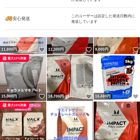
いいね！
いいね！
8,750
円
16,900
円
19,200
円
最大10%対象
このユーザーは設定した発送日数内に
安心発送
発送しています
いいね！
いいね！
11,800
円
11,300
円
9,000
円
最大10%対象
いいね！
いいね！
15,000
円
18,700
円
16,480
円
最大10%対象