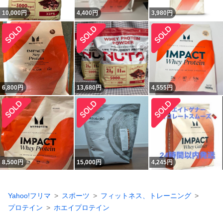
10,000
円
4,400
円
3,980
円
6,800
円
13,680
円
4,555
円
8,500
円
15,000
円
4,245
円
Yahoo!フリマ
スポーツ
フィットネス、トレーニング
プロテイン
ホエイプロテイン