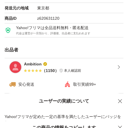
#シェイプアップ
発送元の地域
東京都
#エクササイズ
商品ID
z620631120
#脂肪燃焼
Yahoo!フリマは全品送料無料・匿名配送
代金は運営が一旦預かり、評価後、出品者に支払われます
#燃焼
#サプリメント
出品者
#ジム
#スポーツ
Ambition
（
1150
）
本人確認前
安心発送
取引実績99+
ユーザーの実績について
価格の相談
商品への質問
商品への質問からの値下げ交渉、不適切なカテゴリ変更依頼は禁止です
Yahoo!フリマが定めた一定の基準を満たしたユーザーにバッジを
付与しています
この商品をみている人にオススメ
この商品の情報をコピーします