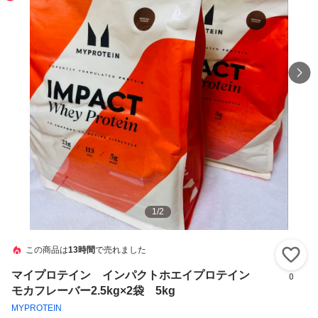
1
/
2
この商品は
13時間
で売れました
い
マイプロテイン インパクトホエイプロテイン
0
モカフレーバー2.5kg×2袋 5kg
MYPROTEIN