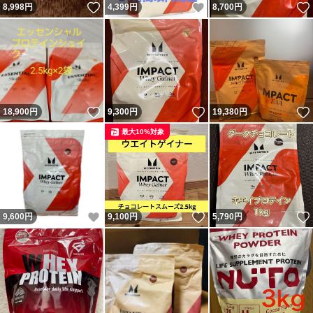
いいね！
いいね！
8,998
円
4,399
円
8,700
円
いいね！
いいね！
18,900
円
9,300
円
19,380
円
最大10%対象
いいね！
いいね！
9,600
円
9,100
円
5,790
円