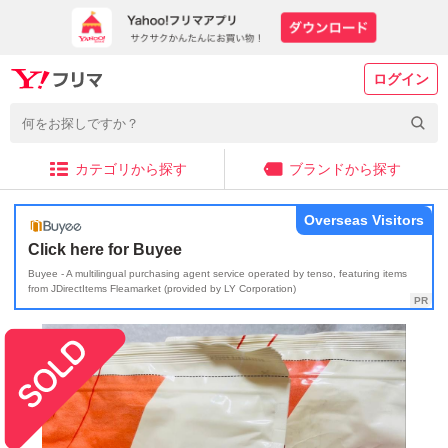
ログイン
カテゴリから探す
ブランドから探す
Overseas Visitors
Click here for Buyee
Buyee - A multilingual purchasing agent service operated by tenso, featuring items
from JDirectItems Fleamarket (provided by LY Corporation)