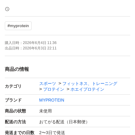
ゆうパック(おてがる版)での発送となりますので発送時の
日時指定等はできませんのでご注意下さい。
#
myprotein
出品に伴い商品の賞味期限、フレーバー、粉漏れ等が無い
購入日時：
2026年6月4日 11:36
よう検品は行っておりますが、パッケージにキズや汚れ等
出品日時：
2026年6月3日 22:11
がありますので気になる方はご遠慮下さい。
商品の情報
#プロテイン
スポーツ
フィットネス、トレーニング
#ダイエット
カテゴリ
プロテイン
ホエイプロテイン
#マイプロテイン
ブランド
MYPROTEIN
#Myprotein
商品の状態
未使用
#トレーニング
配送の方法
おてがる配送（日本郵便）
#筋トレ
発送までの日数
2〜3日で発送
#ワークアウト