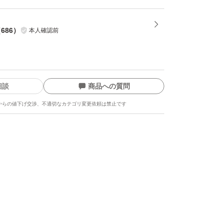
（
686
）
本人確認前
相談
商品への質問
からの値下げ交渉、不適切なカテゴリ変更依頼は禁止です