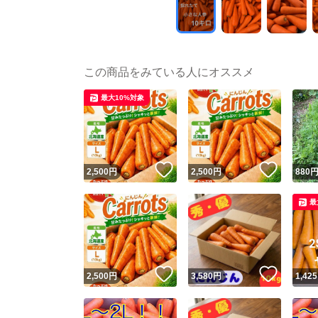
この商品をみている人にオススメ
最大10%対象
いいね！
いいね
2,500
円
2,500
円
880
最
いいね！
いいね
2,500
円
3,580
円
1,425