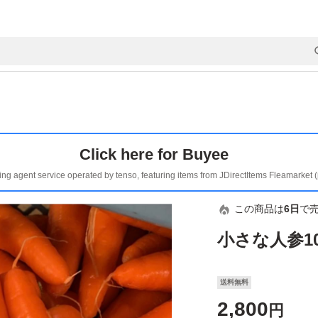
Click here for Buyee
ing agent service operated by tenso, featuring items from JDirectItems Fleamarket 
この商品は
6日
で
小さな人参1
送料無料
2,800
円