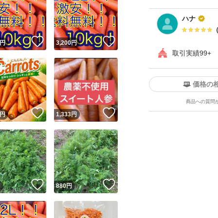
ハナ
！
いいね！
いいね！
円
3,200
円
取引実績99+
価格の
商品への質問
！
いいね！
いいね！
円
1,333
円
！
いいね！
いいね！
円
880
円