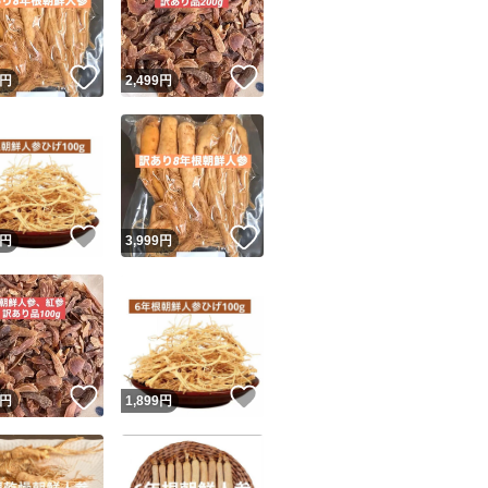
商品情報コピー機
リマ実績◯+
このユーザーは他フリマサービスでの取引実績があります
！
いいね！
いいね！
円
2,499
円
出品ページへ
&安心発送
キャンセル
ジは実績に基づく表示であり、発送を保証しているものではありません
このユーザーは高頻度で24時間以内＆設定した発送日数内に
ード＆安心発送
ます
！
いいね！
いいね！
円
3,999
円
ード発送
このユーザーは高頻度で24時間以内に発送しています
発送
このユーザーは設定した発送日数内に発送しています
！
いいね！
いいね！
円
1,899
円