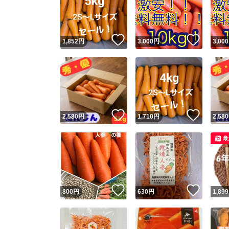
いいね！
いいね
1,852
円
3,000
円
3,000
いいね！
いいね
2,580
円
1,710
円
2,580
Yaho
最
安心取引
安心
いいね！
いいね
800
円
630
円
1,899
取引実績
取引