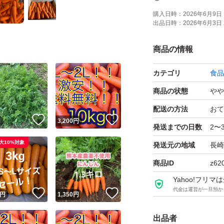
購入日時：
2026年6月9日 
出品日時：
2026年6月3日 
商品の情報
カテゴリ
食品
商品の状態
やや
配送の方法
おて
！
いいね！
いいね！
円
3,200
円
発送までの日数
2〜
大10%対象
発送元の地域
長崎
商品ID
z62
Yahoo!フリ
代金は運営が一旦預か
！
いいね！
いいね！
円
1,350
円
出品者