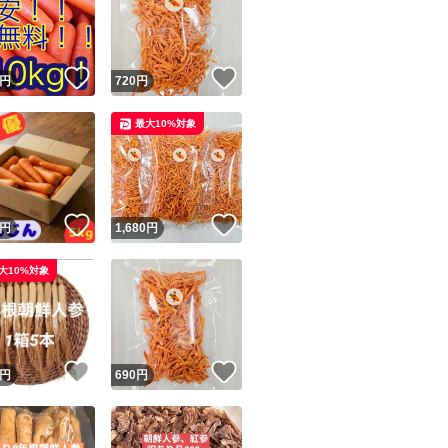
！
いいね！
いいね！
円
720
円
最大10%対象
ユーザーの実績について
！
いいね！
いいね！
円
1,680
円
o!フリマが定めた一定の基準を満たしたユーザーにバッジを付与しています
大10%対象
出品者
この商品の情報をコピーします
取引出品者
Yahoo!フリマの基準をクリアした安心・安全なユーザーです
！
いいね！
いいね！
商品画像の
無断転載は禁止
されています
円
690
円
コピーされた情報は
必ずご自身の商品に合わせて編集
してください
コピーは
1商品につき1回
です
実績◯+
このユーザーはYahoo!フリマの取引を完了させた実績があり