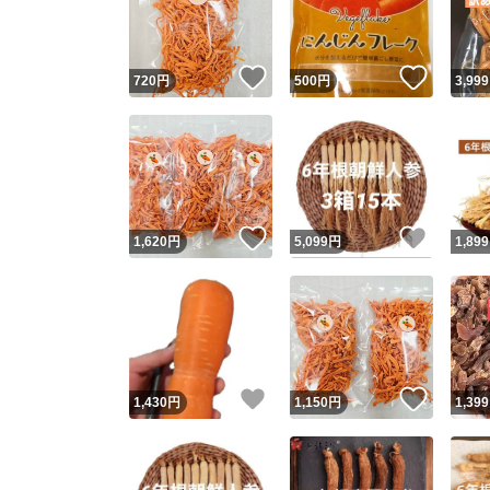
他フ
いいね！
いいね
720
円
500
円
3,999
スピード
※このバッ
スピ
いいね！
いいね
1,620
円
5,099
円
1,899
スピ
安心
いいね！
いいね
1,430
円
1,150
円
1,399