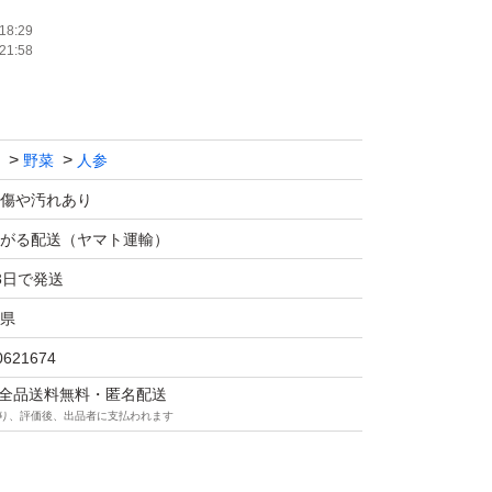
18:29
21:58
野菜
人参
傷や汚れあり
がる配送（ヤマト運輸）
3日で発送
県
0621674
マは全品送料無料・匿名配送
り、評価後、出品者に支払われます