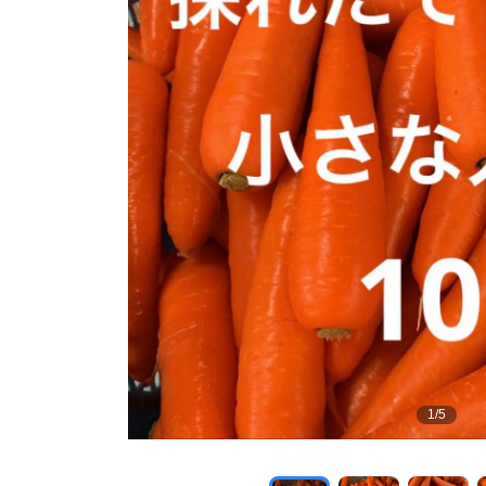
1
/
5