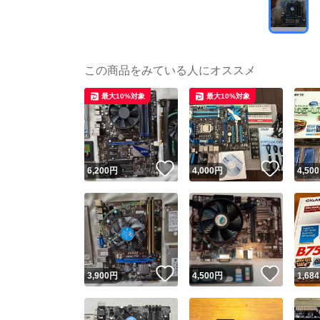
この商品をみている人にオススメ
最大10%対象
最大10%対象
いいね！
いいね
6,200
円
4,000
円
4,500
いいね！
いいね
3,900
円
4,500
円
1,684