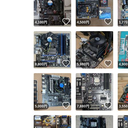
いいね！
いいね
4,100
円
4,500
円
1,770
いいね！
いいね
8,800
円
5,980
円
4,900
Yaho
安心取引
安心
いいね！
いいね
5,000
円
7,880
円
3,550
取引実績
取引