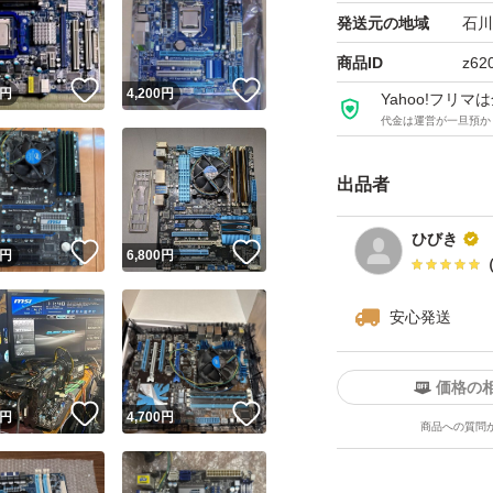
発送元の地域
石川
商品ID
z62
！
いいね！
いいね！
円
4,200
円
Yahoo!フリ
代金は運営が一旦預か
出品者
ひびき
！
いいね！
いいね！
円
6,800
円
安心発送
価格の
！
いいね！
いいね！
円
4,700
円
商品への質問