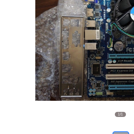
1
/
1