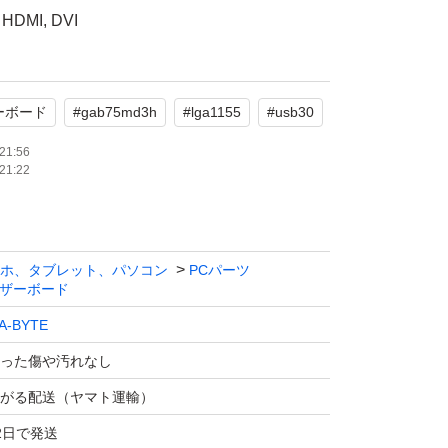
DMI, DVI
立った傷や汚れなし
系
ーボード
#
gab75md3h
#
lga1155
#
usb30
ラー、メモリ4GB(ADATA製 DDR3 1600G 2GB
21:56
21:22
品になります。
。
ます。
ホ、タブレット、パソコン
PCパーツ
ザーボード
A-BYTE
った傷や汚れなし
がる配送（ヤマト運輸）
2日で発送