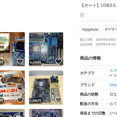
【ポート】USB3.0, H
【商品の状態】目
【カラー】ブルー
#
gigabyte
#
マザ
i5 3470、cpuクー
購入日時：
2026年6月8日 
出品日時：
2026年6月3日 
×2)のセットの出
動作確認済みです
商品の情報
！
いいね！
いいね！
円
6,100
円
I/Oパネルも付属し
スマ
カテゴリ
マ
ブランド
GIG
商品の状態
目立
！
いいね！
いいね！
円
1,990
円
配送の方法
おて
発送までの日数
1〜