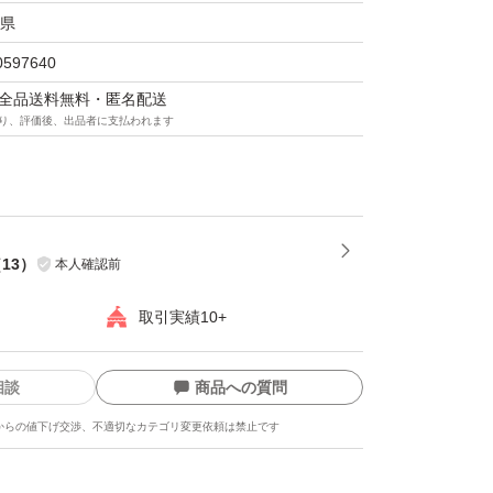
県
0597640
マは全品送料無料・匿名配送
り、評価後、出品者に支払われます
（
13
）
本人確認前
取引実績10+
相談
商品への質問
からの値下げ交渉、不適切なカテゴリ変更依頼は禁止です