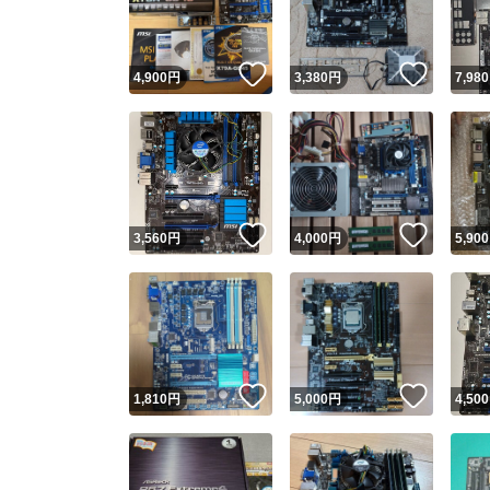
他フ
いいね！
いいね
4,900
円
3,380
円
7,980
スピード
※このバッ
スピ
いいね！
いいね
3,560
円
4,000
円
5,900
スピ
安心
いいね！
いいね
1,810
円
5,000
円
4,500