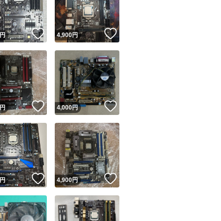
商品情報コピー機
リマ実績◯+
このユーザーは他フリマサービスでの取引実績があります
！
いいね！
いいね！
円
4,900
円
出品ページへ
&安心発送
キャンセル
ジは実績に基づく表示であり、発送を保証しているものではありません
このユーザーは高頻度で24時間以内＆設定した発送日数内に
ード＆安心発送
ます
！
いいね！
いいね！
円
4,000
円
ード発送
このユーザーは高頻度で24時間以内に発送しています
発送
このユーザーは設定した発送日数内に発送しています
！
いいね！
いいね！
円
4,900
円