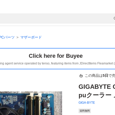
PCパーツ
マザーボード
Click here for Buyee
ing agent service operated by tenso, featuring items from JDirectItems Fleamarket 
この商品は
5日
で
GIGABYTE G
puクーラー 
GIGA-BYTE
送料無料