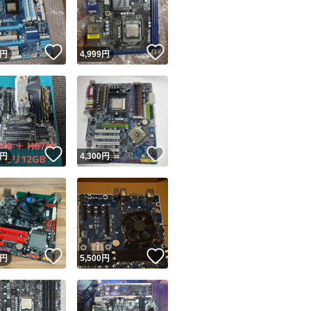
！
いいね！
いいね！
円
4,999
円
ユーザーの実績について
！
いいね！
いいね！
円
4,300
円
o!フリマが定めた一定の基準を満たしたユーザーにバッジを付与しています
出品者
この商品の情報をコピーします
取引出品者
Yahoo!フリマの基準をクリアした安心・安全なユーザーです
！
いいね！
いいね！
商品画像の
無断転載は禁止
されています
円
5,500
円
コピーされた情報は
必ずご自身の商品に合わせて編集
してください
コピーは
1商品につき1回
です
実績◯+
このユーザーはYahoo!フリマの取引を完了させた実績があり