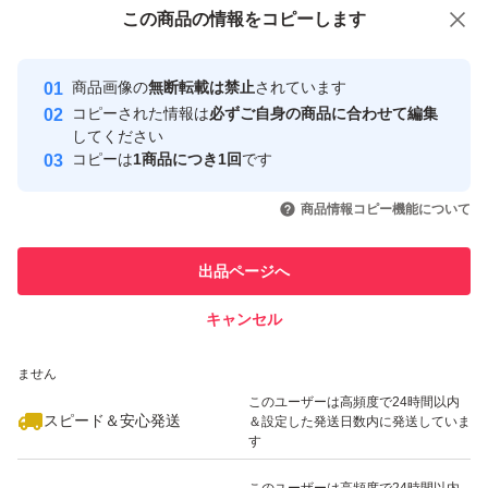
付与しています
この商品をみている人にオススメ
この商品の情報をコピーします
安心取引出品者
Yahoo!フリマの基準をクリアした安
安心取引出品者
商品画像の
無断転載は禁止
されています
心・安全なユーザーです
コピーされた情報は
必ずご自身の商品に合わせて編集
取引実績
してください
コピーは
1商品につき1回
です
このユーザーはYahoo!フリマの取
取引実績◯+
いいね！
いいね！
2,190
円
2,290
円
2,190
円
引を完了させた実績があります
商品情報コピー機能について
最大10%対象
このユーザーは他フリマサービス
他フリマ実績◯+
出品ページへ
での取引実績があります
キャンセル
スピード&安心発送
いいね！
いいね！
4,000
※このバッジは実績に基づく表示であり、発送を保証しているものではあり
円
2,290
円
2,100
円
ません
このユーザーは高頻度で24時間以内
スピード＆安心発送
＆設定した発送日数内に発送していま
す
このユーザーは高頻度で24時間以内