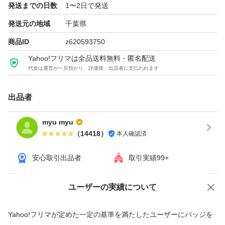
発送までの日数
1〜2日で発送
入をお控えください（商品に擦れや汚れ等がある場合がご
発送元の地域
千葉県
ざいます）。
商品ID
z620593750
Yahoo!フリマは全品送料無料・匿名配送
・正規品に関する質問について
代金は運営が一旦預かり、評価後、出品者に支払われます
出品商品は全て正規品になります。少しでも気にされる方
はご購入をお控えください。
出品者
myu myu
以上、よろしくお願い申し上げます。
（
14418
）
本人確認済
安心取引出品者
取引実績99+
ユーザーの実績について
価格の相談
商品への質問
商品への質問からの値下げ交渉、不適切なカテゴリ変更依頼は禁止です
Yahoo!フリマが定めた一定の基準を満たしたユーザーにバッジを