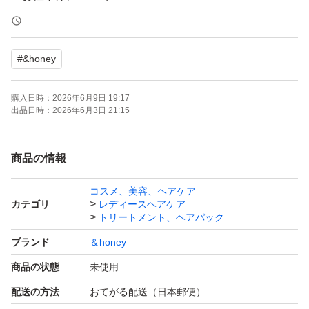
申し訳ございませんが、ご対応出来かねます。
#
&honey
・発送について
お支払いが完了された時点から2日以内に発送いたしま
購入日時：
2026年6月9日 19:17
す。
出品日時：
2026年6月3日 21:15
急ぎ、発送の催促はご遠慮ください。
商品の情報
・梱包について
コスメ、美容、ヘアケア
プチプチで梱包し、発送いたします。
カテゴリ
レディースヘアケア
紙製の外袋（ゆうパケットポストmini封筒等）を使用する
トリートメント、ヘアパック
場合がございます。
ブランド
＆honey
商品の状態
未使用
・商品の状態について
配送の方法
おてがる配送（日本郵便）
新品未使用ですが、自宅保管のため完璧を求める方はご購