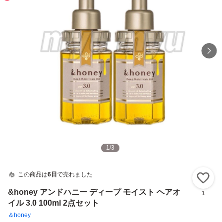
1
/
3
この商品は
6日
で売れました
い
&honey アンドハニー ディープ モイスト ヘアオ
1
イル 3.0 100ml 2点セット
＆honey