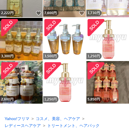
いいね！
いいね！
2,222
円
7,600
円
1,730
円
3,300
円
3,500
円
1,250
円
2,600
円
1,250
円
5,850
円
Yahoo!フリマ
コスメ、美容、ヘアケア
レディースヘアケア
トリートメント、ヘアパック