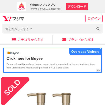
ログイン
カテゴリから探す
ブランドから探す
Overseas Visitors
Click here for Buyee
Buyee - A multilingual purchasing agent service operated by tenso, featuring items
from JDirectItems Fleamarket (provided by LY Corporation)