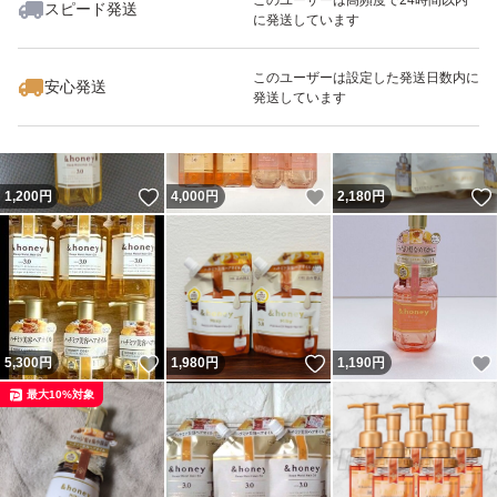
スピード発送
に発送しています
いいね！
いいね！
1,250
円
1,250
円
1,250
円
このユーザーは設定した発送日数内に
安心発送
発送しています
いいね！
いいね！
1,200
円
4,000
円
2,180
円
いいね！
いいね！
5,300
円
1,980
円
1,190
円
最大10%対象