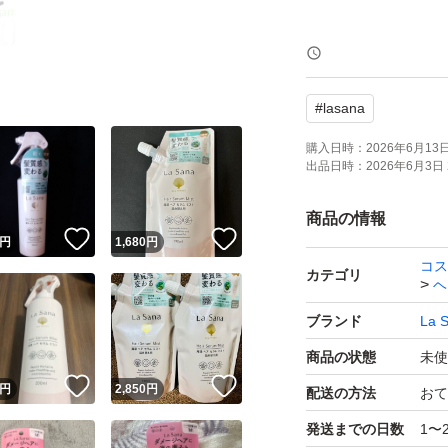
「ラサーナ 海藻 ヘ
受けた髪をやさし
#
lasana
いトリートメント
分が髪の内部まで
購入日時：
2026年6月13日 
出品日時：
2026年6月3日 
とまる髪へ導きま
商品の情報
！
いいね！
いいね！
ミストタイプなの
円
1,680
円
コス
リング前や、日中
カテゴリ
ヘ
やすい髪や、まと
ブランド
La 
商品の状態
未使
詰め替え用なので
！
いいね！
いいね！
円
2,850
円
配送の方法
おて
ケアを続けやすい
発送までの日数
1〜