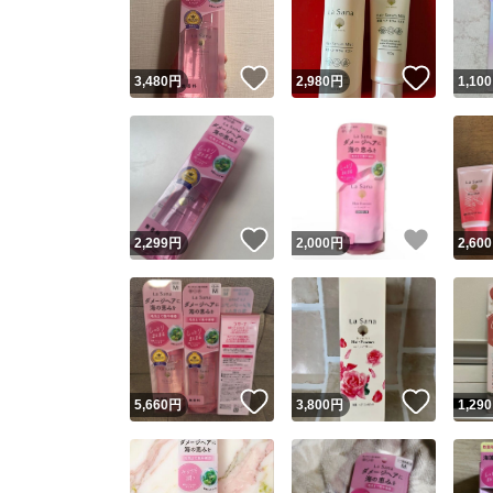
他フ
いいね！
いいね
3,480
円
2,980
円
1,100
スピード
※このバッ
スピ
いいね！
いいね
2,299
円
2,000
円
2,600
スピ
安心
いいね！
いいね
5,660
円
3,800
円
1,290