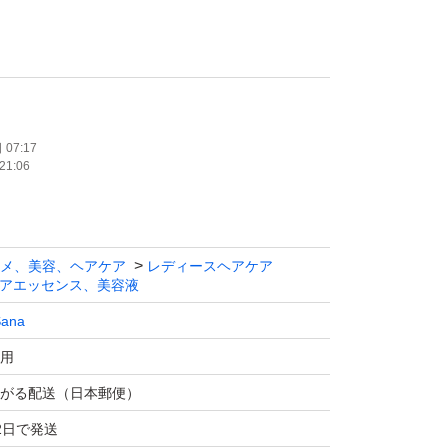
ア セラム ミスト 詰め替え用」は、ダメージを
く補修し、うるおいとツヤを与える洗い流さな
ミストです。海藻エキスをはじめとした美容成
浸透し、乾燥やパサつきを抑えて、しっとりま
07:17
21:06
す。
で、ベタつかず軽やかな使い心地。朝のスタイ
メ、美容、ヘアケア
レディースヘアケア
の乾燥対策にもサッと使えて便利です。広がり
アエッセンス、美容液
まりにくい髪もしなやかに整えます。
Sana
用
環境にもやさしく、経済的。お気に入りのヘア
がる配送（日本郵便）
のも嬉しいポイントです。
2日で発送