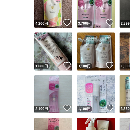
いいね！
いいね
4,200
円
3,700
円
2,399
いいね！
いいね
1,680
円
3,180
円
1,000
Yaho
安心取引
安心
いいね！
いいね
2,100
円
1,100
円
3,550
取引実績
取引