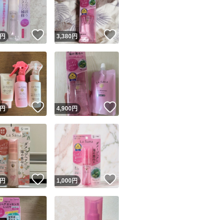
商品情報コピー機
リマ実績◯+
このユーザーは他フリマサービスでの取引実績があります
！
いいね！
いいね！
円
3,380
円
出品ページへ
&安心発送
キャンセル
ジは実績に基づく表示であり、発送を保証しているものではありません
このユーザーは高頻度で24時間以内＆設定した発送日数内に
ード＆安心発送
ます
！
いいね！
いいね！
円
4,900
円
ード発送
このユーザーは高頻度で24時間以内に発送しています
発送
このユーザーは設定した発送日数内に発送しています
！
いいね！
いいね！
円
1,000
円