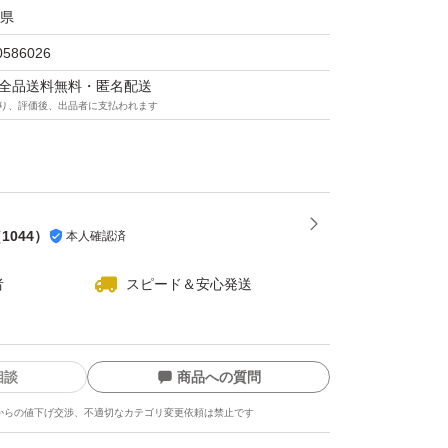
すめ】
県
広がりが気になる方
0586026
しっかりケアしたい方
マは全品送料無料・匿名配送
り、評価後、出品者に支払われます
洗い流さないトリートメントをお探しの方
スして、指通りなめらかな美しい髪へ。
（
1044
）
本人確認済
者
スピード＆安心発送
相談
商品への質問
からの値下げ交渉、不適切なカテゴリ変更依頼は禁止です