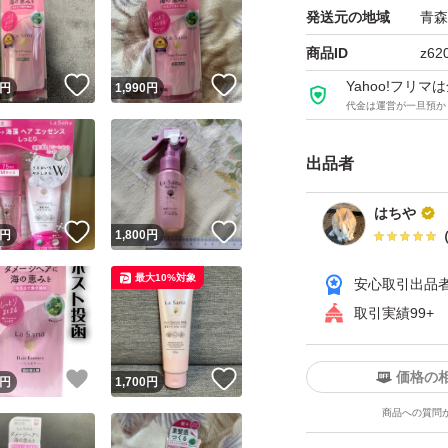
【こんな方におす
発送元の地域
青森
・髪のパサつきや
商品ID
z62
・ダメージヘアを
！
いいね！
いいね！
Yahoo!フリ
円
1,990
円
代金は運営が一旦預か
・軽い仕上がりの
出品者
毎日のケアにプラ
はちや
！
いいね！
いいね！
円
1,800
円
最大10%対象
安心取引出品
取引実績99+
価格の
！
いいね！
いいね！
円
1,700
円
商品への質問