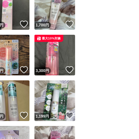
！
いいね！
いいね！
円
1,700
円
最大10%対象
ユーザーの実績について
！
いいね！
いいね！
円
3,300
円
o!フリマが定めた一定の基準を満たしたユーザーにバッジを付与しています
出品者
この商品の情報をコピーします
取引出品者
Yahoo!フリマの基準をクリアした安心・安全なユーザーです
！
いいね！
いいね！
商品画像の
無断転載は禁止
されています
円
1,199
円
コピーされた情報は
必ずご自身の商品に合わせて編集
してください
コピーは
1商品につき1回
です
実績◯+
このユーザーはYahoo!フリマの取引を完了させた実績があり