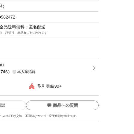
都
0582472
マは全品送料無料・匿名配送
り、評価後、出品者に支払われます
ru
（
746
）
本人確認前
取引実績99+
相談
商品への質問
からの値下げ交渉、不適切なカテゴリ変更依頼は禁止です