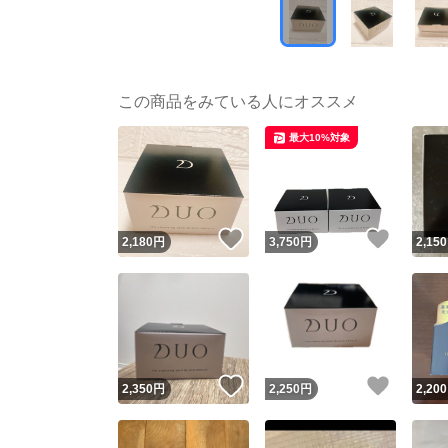
この商品をみている人にオススメ
最大10%対象
いいね！
いいね
2,180
円
3,750
円
2,150
いいね！
いいね
2,350
円
2,250
円
2,200