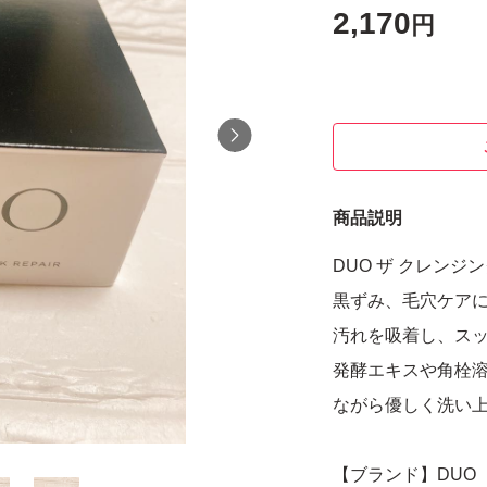
2,170
円
商品説明
DUO ザ クレンジ
黒ずみ、毛穴ケアに
汚れを吸着し、ス
発酵エキスや角栓
ながら優しく洗い
【ブランド】DUO