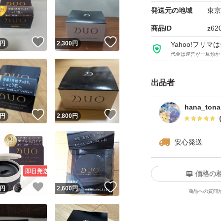
発送元の地域
東京
商品ID
z62
！
いいね！
いいね！
円
2,300
円
Yahoo!フリ
代金は運営が一旦預か
出品者
hana_tona
！
いいね！
いいね！
円
2,800
円
安心発送
価格の
！
いいね！
いいね！
円
2,600
円
商品への質問