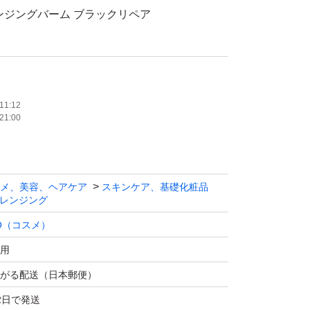
ンジングバーム ブラックリペア
使用
穴ケア、2種の炭、発酵エキス、角栓溶解オ
11:12
21:00
5月
メ、美容、ヘアケア
スキンケア、基礎化粧品
商品です
レンジング
O（コスメ）
ングバーム ブラックリペア 90g メイク落とし 毛
用
なる方に
がる配送（日本郵便）
（コスメ）
2日で発送