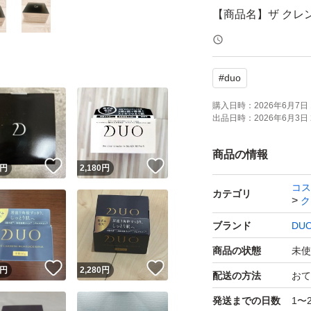
【商品名】ザ クレ
【内容量】90g×1個
【商品の状態】未
#
duo
【特徴】黒ずみ、毛
イル配合
購入日時：
2026年6月7日 
出品日時：
2026年6月3日 
購入時期：2026年
商品の情報
！
いいね！
いいね！
円
2,180
円
コス
リニューアル前の
カテゴリ
ク
ブランド
DU
DUO ザ クレンジ
商品の状態
未使
穴の黒ずみが気に
！
いいね！
いいね！
円
2,280
円
配送の方法
おて
ブランド：DUO
発送までの日数
1〜