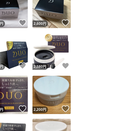
！
いいね！
いいね！
円
2,600
円
ユーザーの実績について
！
いいね！
いいね！
円
2,580
円
o!フリマが定めた一定の基準を満たしたユーザーにバッジを付与しています
出品者
この商品の情報をコピーします
取引出品者
Yahoo!フリマの基準をクリアした安心・安全なユーザーです
！
いいね！
いいね！
商品画像の
無断転載は禁止
されています
円
2,200
円
コピーされた情報は
必ずご自身の商品に合わせて編集
してください
コピーは
1商品につき1回
です
実績◯+
このユーザーはYahoo!フリマの取引を完了させた実績があり