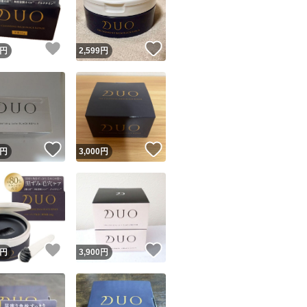
商品情報コピー機
リマ実績◯+
このユーザーは他フリマサービスでの取引実績があります
！
いいね！
いいね！
円
2,599
円
出品ページへ
&安心発送
キャンセル
ジは実績に基づく表示であり、発送を保証しているものではありません
このユーザーは高頻度で24時間以内＆設定した発送日数内に
ード＆安心発送
ます
！
いいね！
いいね！
円
3,000
円
ード発送
このユーザーは高頻度で24時間以内に発送しています
発送
このユーザーは設定した発送日数内に発送しています
！
いいね！
いいね！
円
3,900
円