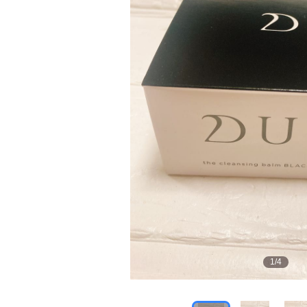
1
/
4