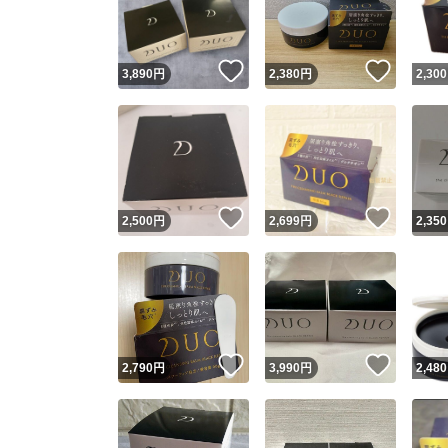
他フ
いいね！
いいね
3,890
円
2,380
円
2,300
スピード
※このバッ
スピ
いいね！
いいね
2,500
円
2,699
円
2,350
スピ
安心
いいね！
いいね
2,790
円
3,990
円
2,480