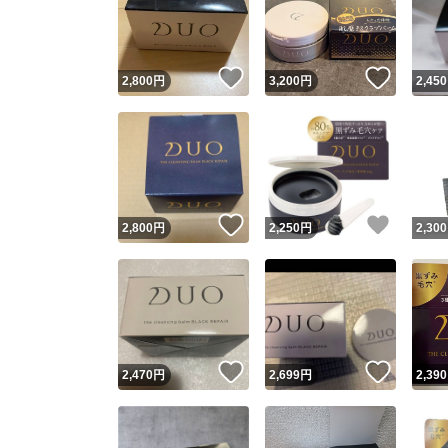
いいね！
いいね
2,800
円
3,200
円
2,450
いいね！
いいね
2,800
円
2,250
円
2,300
Yaho
安心取引
安心
いいね！
いいね
2,470
円
2,699
円
2,390
取引実績
取引