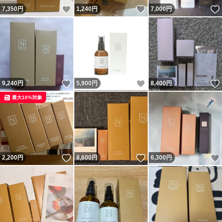
いいね！
いいね！
7,350
円
1,240
円
7,000
円
いいね！
いいね！
9,240
円
5,900
円
8,400
円
最大10%対象
いいね！
いいね！
2,200
円
8,600
円
6,300
円