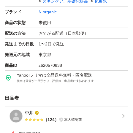
スキンケア、基礎化粧品
化粧水
ブランド
N organic
商品の状態
未使用
配送の方法
おてがる配送（日本郵便）
発送までの日数
1〜2日で発送
発送元の地域
東京都
商品ID
z620570838
Yahoo!フリマは全品送料無料・匿名配送
代金は運営が一旦預かり、評価後、出品者に支払われます
出品者
中井
（
124
）
本人確認前