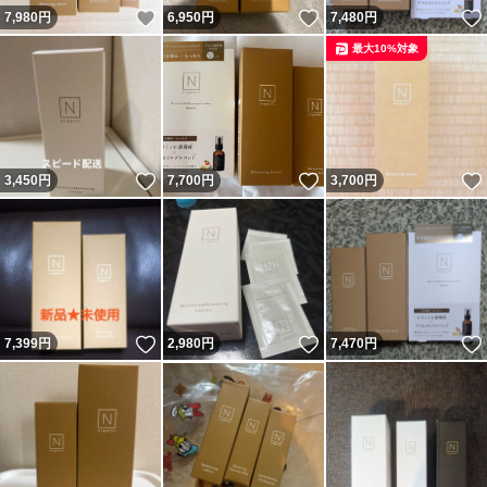
いいね！
いいね！
7,980
円
6,950
円
7,480
円
最大10%対象
いいね！
いいね！
3,450
円
7,700
円
3,700
円
いいね！
いいね！
7,399
円
2,980
円
7,470
円