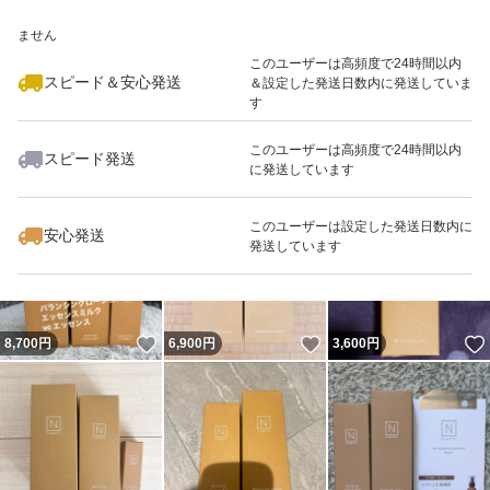
いいね！
いいね！
6,400
※このバッジは実績に基づく表示であり、発送を保証しているものではあり
円
6,750
円
7,480
円
ません
このユーザーは高頻度で24時間以内
スピード＆安心発送
＆設定した発送日数内に発送していま
す
このユーザーは高頻度で24時間以内
スピード発送
に発送しています
いいね！
いいね！
6,500
円
4,000
円
6,450
円
最大10%対象
最大10%対象
このユーザーは設定した発送日数内に
安心発送
発送しています
いいね！
いいね！
8,700
円
6,900
円
3,600
円