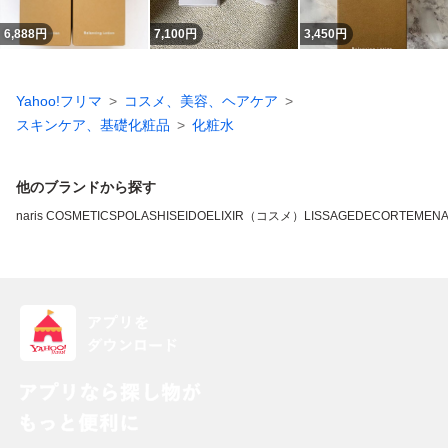
6,888
円
7,100
円
3,450
円
Yahoo!フリマ
コスメ、美容、ヘアケア
スキンケア、基礎化粧品
化粧水
他のブランドから探す
naris COSMETICS
POLA
SHISEIDO
ELIXIR（コスメ）
LISSAGE
DECORTE
MEN