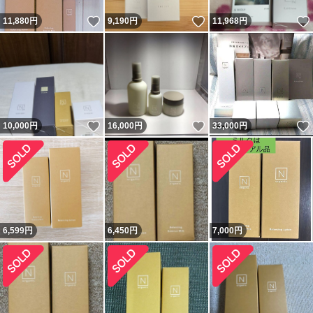
いいね！
いいね！
11,880
円
9,190
円
11,968
円
いいね！
いいね！
10,000
円
16,000
円
33,000
円
6,599
円
6,450
円
7,000
円