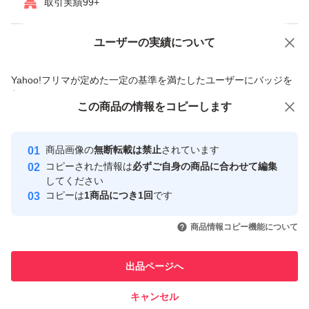
取引実績99+
ユーザーの実績について
価格の相談
商品への質問
商品への質問からの値下げ交渉、不適切なカテゴリ変更依頼は禁止です
Yahoo!フリマが定めた一定の基準を満たしたユーザーにバッジを
付与しています
この商品をみている人にオススメ
この商品の情報をコピーします
安心取引出品者
最大10%対象
最大10%対象
最大10%対象
Yahoo!フリマの基準をクリアした安
安心取引出品者
商品画像の
無断転載は禁止
されています
心・安全なユーザーです
コピーされた情報は
必ずご自身の商品に合わせて編集
取引実績
してください
コピーは
1商品につき1回
です
このユーザーはYahoo!フリマの取
取引実績◯+
いいね！
いいね！
6,580
円
8,400
円
3,000
円
引を完了させた実績があります
商品情報コピー機能について
最大10%対象
最大10%対象
このユーザーは他フリマサービス
他フリマ実績◯+
出品ページへ
での取引実績があります
キャンセル
スピード&安心発送