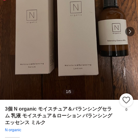
1
/
5
い
3個 N organic モイスチュア＆バランシングセラ
0
ム 乳液 モイスチュア＆ローション バランシング
エッセンス ミルク
N organic