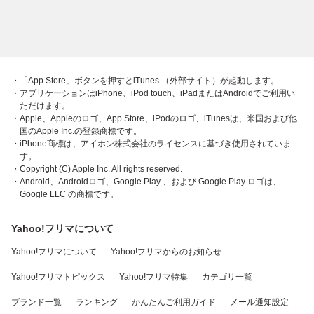
・「App Store」ボタンを押すとiTunes （外部サイト）が起動します。
・アプリケーションはiPhone、iPod touch、iPadまたはAndroidでご利用い
ただけます。
・Apple、Appleのロゴ、App Store、iPodのロゴ、iTunesは、米国および他
国のApple Inc.の登録商標です。
・iPhone商標は、アイホン株式会社のライセンスに基づき使用されていま
す。
・Copyright (C) Apple Inc. All rights reserved.
・Android、Androidロゴ、Google Play 、および Google Play ロゴは、
Google LLC の商標です。
Yahoo!フリマについて
Yahoo!フリマについて
Yahoo!フリマからのお知らせ
Yahoo!フリマトピックス
Yahoo!フリマ特集
カテゴリ一覧
ブランド一覧
ランキング
かんたんご利用ガイド
メール通知設定