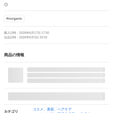
60ml
#
norganic
全てセットで販売していますが単品も可能です！
購入日時：
2026年6月17日 17:50
全て未使用品ですのでご安心ください！！
出品日時：
2026年6月3日 20:42
商品の情報
コスメ、美容、ヘアケア
カテゴリ