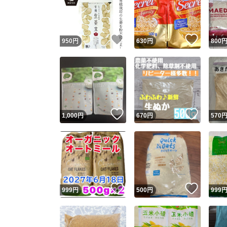
いいね！
いいね
950
円
630
円
800
いいね！
いいね
1,000
円
670
円
570
Yaho
安心取引
安心
いいね！
いいね
999
円
500
円
999
取引実績
取引