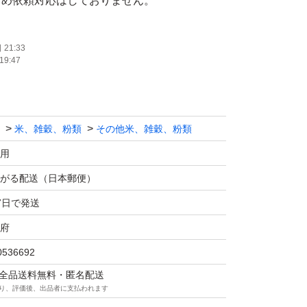
とめ依頼対応はしておりません。
りません。
21:33
19:47
ッセージの返信はできません。
り支払い後3〜7日です。即日発送できる時も
米、雑穀、粉類
その他米、雑穀、粉類
時もありますので急ぐ方は他で購入してくださ
用
がる配送（日本郵便）
7日で発送
府
0536692
マは全品送料無料・匿名配送
り、評価後、出品者に支払われます