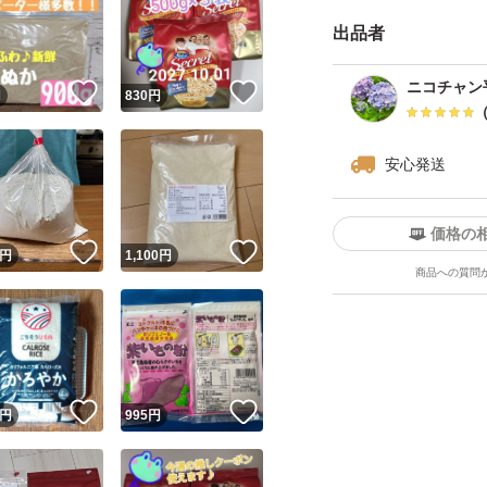
出品者
ニコチャン
！
いいね！
いいね！
円
830
円
安心発送
価格の
！
いいね！
いいね！
円
1,100
円
商品への質問
！
いいね！
いいね！
円
995
円