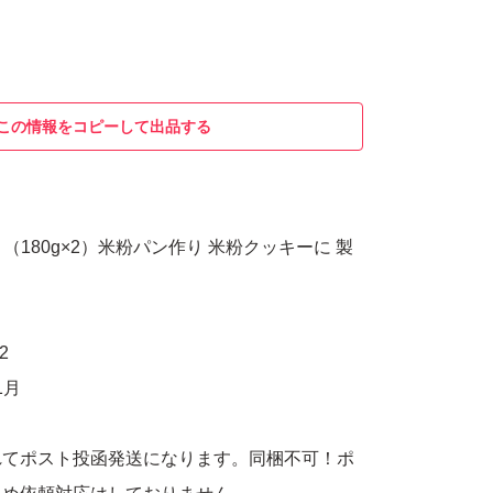
この情報をコピーして出品する
 （180g×2）米粉パン作り 米粉クッキーに 製
2
1月
れてポスト投函発送になります。同梱不可！ポ