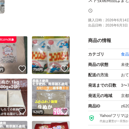
スト投函商品はま
値下げ対応してお
購入日時：
2026年6月14日 
出品日時：
2026年6月3日 
土日祝の発送、メ
大10%対象
商品の情報
発送予定は記載の通
カテゴリ
食品
あればそうでない
い。
商品の状態
未使
！
いいね！
いいね！
円
750
円
配送の方法
おて
発送までの日数
3〜
発送元の地域
京都
商品ID
z62
！
いいね！
いいね！
円
920
円
Yahoo!フリ
代金は運営が一旦預か