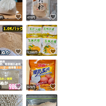
商品情報コピー機
リマ実績◯+
このユーザーは他フリマサービスでの取引実績があります
！
いいね！
いいね！
円
470
円
出品ページへ
&安心発送
キャンセル
ジは実績に基づく表示であり、発送を保証しているものではありません
このユーザーは高頻度で24時間以内＆設定した発送日数内に
ード＆安心発送
ます
！
いいね！
いいね！
円
1,160
円
ード発送
このユーザーは高頻度で24時間以内に発送しています
発送
このユーザーは設定した発送日数内に発送しています
！
いいね！
いいね！
円
929
円