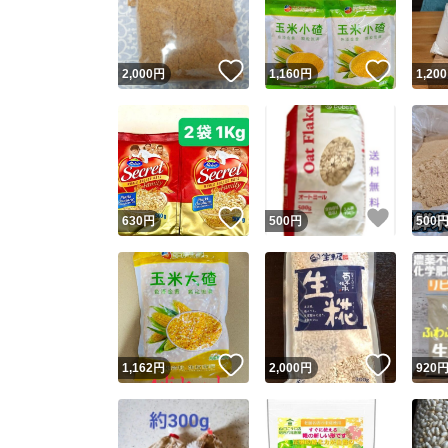
他フ
いいね！
いいね
2,000
円
1,160
円
1,200
スピード
※このバッ
スピ
いいね！
いいね
630
円
500
円
500
スピ
安心
いいね！
いいね
1,162
円
2,000
円
920