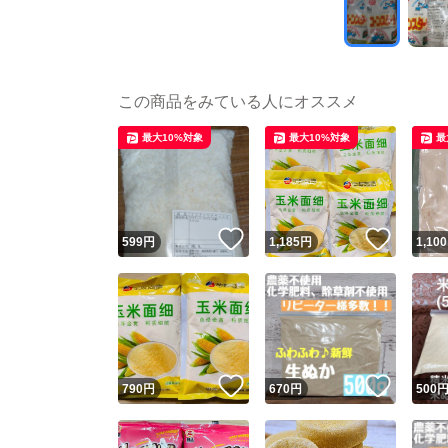
この商品をみている人にオススメ
最大10%対象
最大10%対象
最
いいね！
いいね
599
円
1,185
円
1,100
いいね！
いいね
790
円
670
円
500