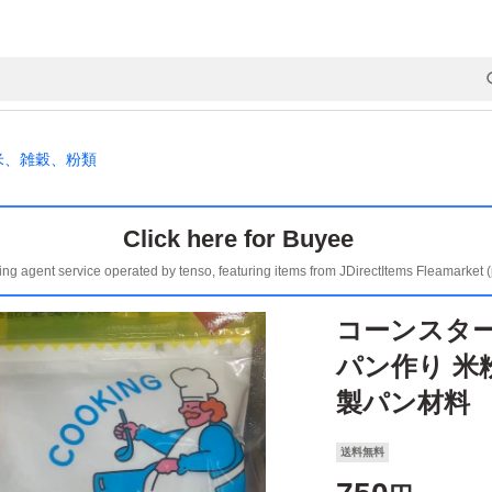
米、雑穀、粉類
Click here for Buyee
ing agent service operated by tenso, featuring items from JDirectItems Fleamarket 
コーンスターチ
パン作り 米
製パン材料
送料無料