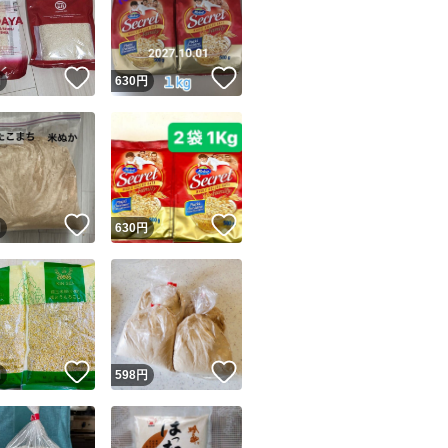
！
いいね！
いいね！
円
630
円
ユーザーの実績について
！
いいね！
いいね！
円
630
円
o!フリマが定めた一定の基準を満たしたユーザーにバッジを付与しています
出品者
この商品の情報をコピーします
取引出品者
Yahoo!フリマの基準をクリアした安心・安全なユーザーです
！
いいね！
いいね！
商品画像の
無断転載は禁止
されています
円
598
円
コピーされた情報は
必ずご自身の商品に合わせて編集
してください
コピーは
1商品につき1回
です
実績◯+
このユーザーはYahoo!フリマの取引を完了させた実績があり