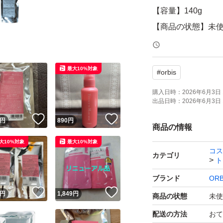
【容量】140g
【商品の状態】未
【その他】つめか
最大10%対象
#
orbis
よろしくお願いい
オルビス エッセンス
購入日時：
2026年6月3日 
出品日時：
2026年6月3日 
ブランド：ORBIS
！
いいね！
いいね！
円
890
円
商品の情報
＊必ずお読みくだ
大10%対象
最大10%対象
コス
＊即購入歓迎いた
カテゴリ
ト
＊お値引きはご遠
ブランド
ORB
＊完璧な物をお求
！
いいね！
いいね！
円
1,849
円
商品の状態
未使
＊当方、喫煙者は
配送の方法
おて