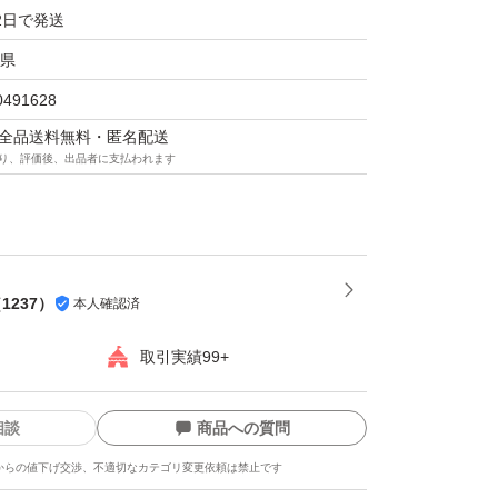
2日で発送
たします。
県
0491628
マは全品送料無料・匿名配送
り、評価後、出品者に支払われます
（
1237
）
本人確認済
取引実績99+
相談
商品への質問
からの値下げ交渉、不適切なカテゴリ変更依頼は禁止です