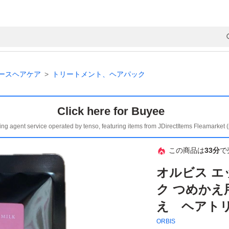
ースヘアケア
トリートメント、ヘアパック
Click here for Buyee
ing agent service operated by tenso, featuring items from JDirectItems Fleamarket 
この商品は
33分
で
オルビス 
ク つめかえ用 
え ヘアトリ
ORBIS