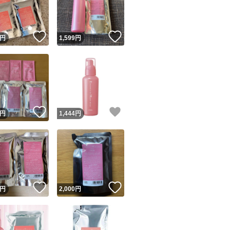
商品情報コピー機
リマ実績◯+
このユーザーは他フリマサービスでの取引実績があります
！
いいね！
いいね！
円
1,599
円
出品ページへ
&安心発送
キャンセル
ジは実績に基づく表示であり、発送を保証しているものではありません
このユーザーは高頻度で24時間以内＆設定した発送日数内に
ード＆安心発送
ます
！
いいね！
いいね！
円
1,444
円
ード発送
このユーザーは高頻度で24時間以内に発送しています
発送
このユーザーは設定した発送日数内に発送しています
！
いいね！
いいね！
円
2,000
円