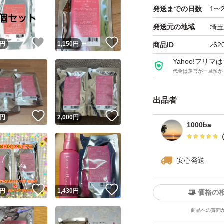
発送までの日数
1〜
よろしくお願いい
発送元の地域
埼玉
！
いいね！
いいね！
円
1,150
円
商品ID
z62
Yahoo!フリ
代金は運営が一旦預か
出品者
！
いいね！
いいね！
円
2,000
円
1000ba
安心発送
！
いいね！
いいね！
円
1,430
円
価格の
商品への質問