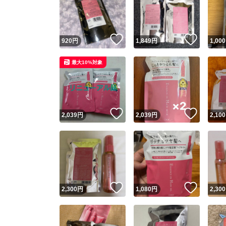
いいね！
いいね
920
円
1,849
円
1,000
最大10%対象
いいね！
いいね
2,039
円
2,039
円
2,100
Yaho
安心取引
安心
いいね！
いいね
2,300
円
1,080
円
2,300
取引実績
取引