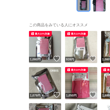
この商品をみている人にオススメ
最大10%対象
最大10%対象
いいね！
いいね
1,080
円
939
円
1,080
最大10%対象
最
いいね！
いいね
1,079
円
1,050
円
1,689