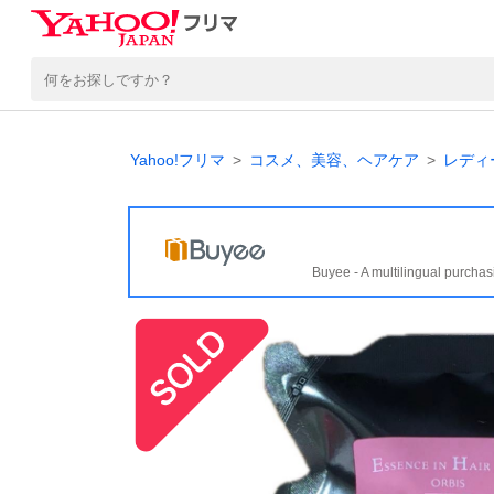
Yahoo!フリマ
コスメ、美容、ヘアケア
レディ
Buyee - A multilingual purchas