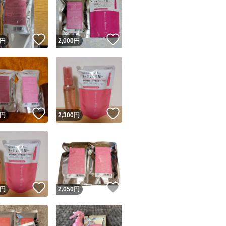
！
いいね！
いいね！
円
2,000
円
ユーザーの実績について
！
いいね！
いいね！
円
2,300
円
o!フリマが定めた一定の基準を満たしたユーザーにバッジを付与しています
出品者
この商品の情報をコピーします
取引出品者
Yahoo!フリマの基準をクリアした安心・安全なユーザーです
！
いいね！
いいね！
商品画像の
無断転載は禁止
されています
円
2,050
円
コピーされた情報は
必ずご自身の商品に合わせて編集
してください
コピーは
1商品につき1回
です
実績◯+
このユーザーはYahoo!フリマの取引を完了させた実績があり