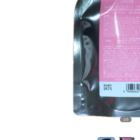
1
/
3