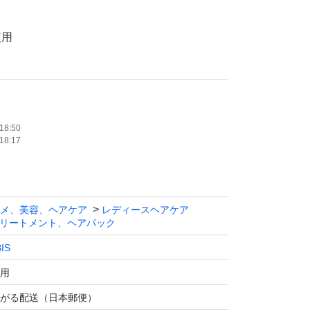
使用
え用
たします。
インヘアミルク 140g
18:50
18:17
さい＊
メ、美容、ヘアケア
レディースヘアケア
します。
リートメント、ヘアパック
慮いただいております。
IS
めの方は、ご遠慮ください
用
おりません。ペットも飼っておりません。
がる配送（日本郵便）