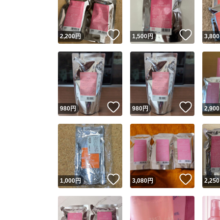
他フ
いいね！
いいね
2,200
円
1,500
円
3,800
スピード
※このバッ
スピ
いいね！
いいね
980
円
980
円
2,900
スピ
安心
いいね！
いいね
1,000
円
3,080
円
2,250