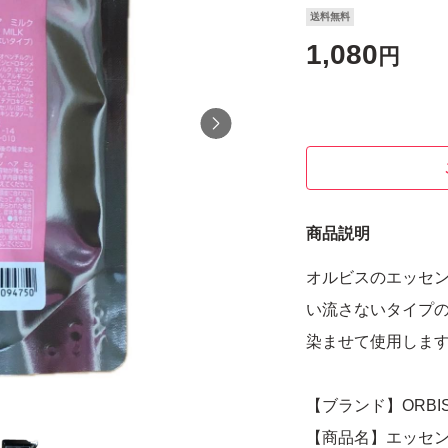
送料無料
1,080
円
商品説明
オルビスのエッセン
い流さないタイプ
染ませて使用しま
【ブランド】ORBI
【商品名】エッセ