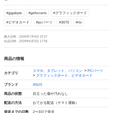
#
gigabyte
#
geforcertx
#
グラフィックボード
修理するのが面倒になり使わずに保管していました。
#
ビデオカード
#
pcパーツ
#
3070
#
rtx
写真のようにBIOSは普通に映りますがOSを起動させると
購入日時：
2026年7月4日 23:37
線が入ります、おそらくクラック
出品日時：
2026年6月3日 17:56
【ブランド】GIGABYTE
商品の情報
【カテゴリ】グラフィックボード、ビデオカード
【商品の状態】目立った傷や汚れなし
スマホ、タブレット、パソコン
PCパーツ
カテゴリ
グラフィックボード、ビデオカード
【カラー】グレー系
ブランド
ASUS
商品の状態
目立った傷や汚れなし
よろしくお願いいたします。
配送の方法
おてがる配送（ヤマト運輸）
発送までの日数
2〜3日で発送