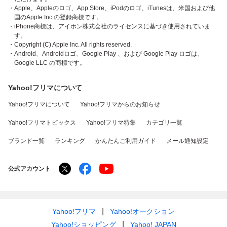
・Apple、Appleのロゴ、App Store、iPodのロゴ、iTunesは、米国および他
国のApple Inc.の登録商標です。
・iPhone商標は、アイホン株式会社のライセンスに基づき使用されていま
す。
・Copyright (C) Apple Inc. All rights reserved.
・Android、Androidロゴ、Google Play 、および Google Play ロゴは、
Google LLC の商標です。
Yahoo!フリマについて
Yahoo!フリマについて
Yahoo!フリマからのお知らせ
Yahoo!フリマトピックス
Yahoo!フリマ特集
カテゴリ一覧
ブランド一覧
ランキング
かんたんご利用ガイド
メール通知設定
公式アカウント
Yahoo!フリマ
Yahoo!オークション
Yahoo!ショッピング
Yahoo! JAPAN