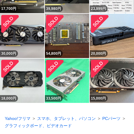
17,700
円
39,980
円
23,999
円
30,000
円
54,800
円
20,000
円
18,000
円
33,500
円
15,000
円
Yahoo!フリマ
スマホ、タブレット、パソコン
PCパーツ
グラフィックボード、ビデオカード