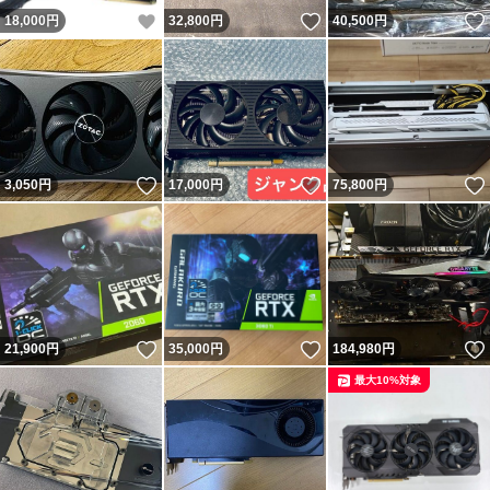
いいね！
いいね！
18,000
円
32,800
円
40,500
円
いいね！
いいね！
3,050
円
17,000
円
75,800
円
いいね！
いいね！
21,900
円
35,000
円
184,980
円
最大10%対象