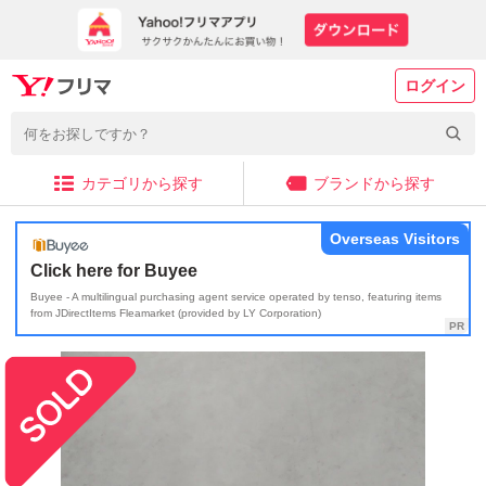
ログイン
カテゴリから探す
ブランドから探す
Overseas Visitors
Click here for Buyee
Buyee - A multilingual purchasing agent service operated by tenso, featuring items
from JDirectItems Fleamarket (provided by LY Corporation)