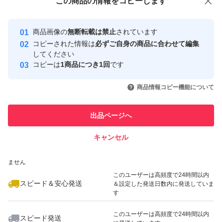
この商品をみている人にオススメ
この商品の情報をコピーします
安心取引出品者
Yahoo!フリマの基準をクリアした安
安心取引出品者
商品画像の
無断転載は禁止
されています
心・安全なユーザーです
コピーされた情報は
必ずご自身の商品に合わせて編集
取引実績
してください
コピーは
1商品につき1回
です
このユーザーはYahoo!フリマの取
取引実績◯+
いいね！
いいね！
29,800
円
37,900
円
18,000
円
引を完了させた実績があります
商品情報コピー機能について
このユーザーは他フリマサービス
他フリマ実績◯+
出品ページへ
での取引実績があります
キャンセル
スピード&安心発送
いいね！
いいね！
27,500
※このバッジは実績に基づく表示であり、発送を保証しているものではあり
円
33,500
円
79,900
円
ません
このユーザーは高頻度で24時間以内
スピード＆安心発送
＆設定した発送日数内に発送していま
す
このユーザーは高頻度で24時間以内
スピード発送