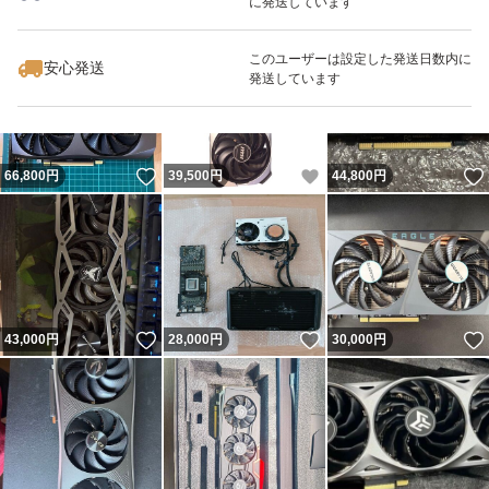
に発送しています
いいね！
いいね！
59,800
円
47,500
円
19,600
円
このユーザーは設定した発送日数内に
安心発送
発送しています
いいね！
いいね！
66,800
円
39,500
円
44,800
円
いいね！
いいね！
43,000
円
28,000
円
30,000
円