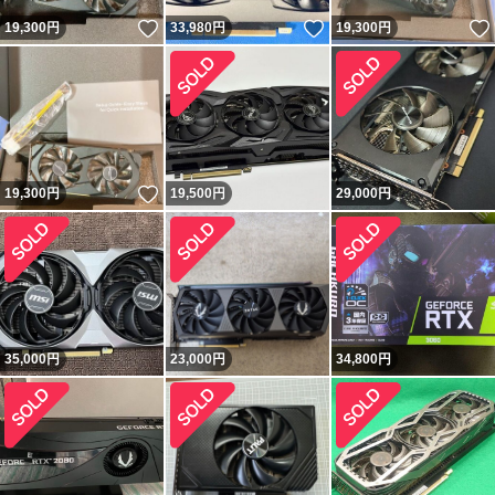
いいね！
いいね！
19,300
円
33,980
円
19,300
円
いいね！
19,300
円
19,500
円
29,000
円
35,000
円
23,000
円
34,800
円