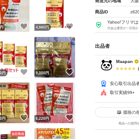
発送元の地域
大阪
商品ID
z62
Yahoo!フリ
！
いいね！
いいね！
円
4,980
円
代金は運営が一旦預か
出品者
Maapan
！
いいね！
いいね！
0
円
9,000
円
安心取引出品
取引実績99+
価格の
！
いいね！
いいね！
0
円
6,220
円
商品への質問