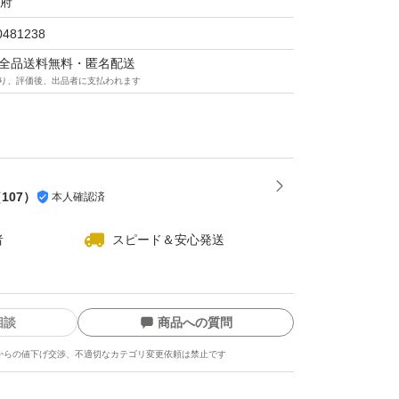
府
0481238
マは全品送料無料・匿名配送
り、評価後、出品者に支払われます
（
107
）
本人確認済
者
スピード＆安心発送
相談
商品への質問
からの値下げ交渉、不適切なカテゴリ変更依頼は禁止です