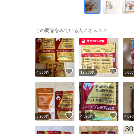
この商品をみている人にオススメ
最大10%対象
いいね！
いいね
4,330
円
12,800
円
5,000
いいね！
いいね
3,900
円
4,595
円
4,690