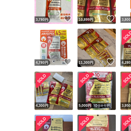
いいね！
いいね
3,780
円
10,899
円
3,800
いいね！
いいね
4,780
円
11,300
円
4,280
4,300
円
5,000
円
3,950