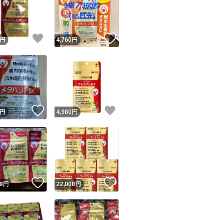
！
いいね！
いいね！
円
4,760
円
ユーザーの実績について
！
いいね！
いいね！
円
4,980
円
o!フリマが定めた一定の基準を満たしたユーザーにバッジを付与しています
出品者
この商品の情報をコピーします
取引出品者
Yahoo!フリマの基準をクリアした安心・安全なユーザーです
！
いいね！
いいね！
商品画像の
無断転載は禁止
されています
9
円
22,000
円
コピーされた情報は
必ずご自身の商品に合わせて編集
してください
コピーは
1商品につき1回
です
実績◯+
このユーザーはYahoo!フリマの取引を完了させた実績があり