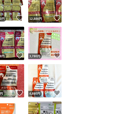
商品情報コピー機
リマ実績◯+
このユーザーは他フリマサービスでの取引実績があります
！
いいね！
いいね！
0
円
12,886
円
出品ページへ
&安心発送
キャンセル
ジは実績に基づく表示であり、発送を保証しているものではありません
このユーザーは高頻度で24時間以内＆設定した発送日数内に
ード＆安心発送
ます
！
いいね！
いいね！
9
円
3,780
円
ード発送
このユーザーは高頻度で24時間以内に発送しています
発送
このユーザーは設定した発送日数内に発送しています
！
いいね！
いいね！
円
4,880
円