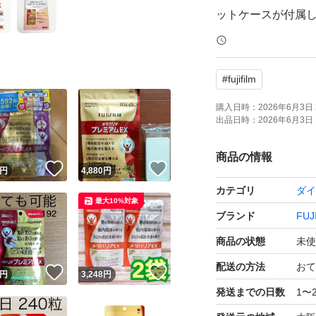
ットケースが付属
【ブランド】FUJIF
#
fujifilm
【商品名】メタバリ
【内容量】240粒（
購入日時：
2026年6月3日 
出品日時：
2026年6月3日 
【賞味期限】2029
【商品の状態】未
商品の情報
！
いいね！
いいね！
円
4,880
円
【その他】保存版冊
カテゴリ
ダイ
ス付き
最大10%対象
ブランド
FUJ
迅速かつ丁寧な対
商品の状態
未使
皆さまのご購入を
配送の方法
おて
！
いいね！
いいね！
円
3,248
円
宜しくお願いいたし
発送までの日数
1〜