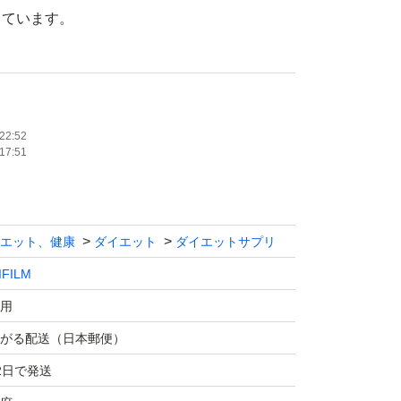
しています。
ILM
ア プレミアムEX
30日分）
22:52
17:51
年 4月
使用
子、カラダチェックNOTE、タブレットケー
エット、健康
ダイエット
ダイエットサプリ
IFILM
応を心がけております。
用
心よりお待ちしております。
がる配送（日本郵便）
ますm（__）m
2日で発送