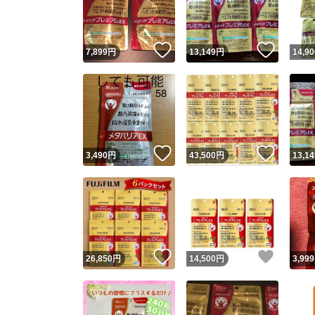
他フ
いいね！
いいね
7,899
円
13,149
円
14,90
スピード
※このバッ
スピ
いいね！
いいね
3,490
円
43,500
円
13,14
スピ
安心
いいね！
いいね
26,850
円
14,500
円
3,999