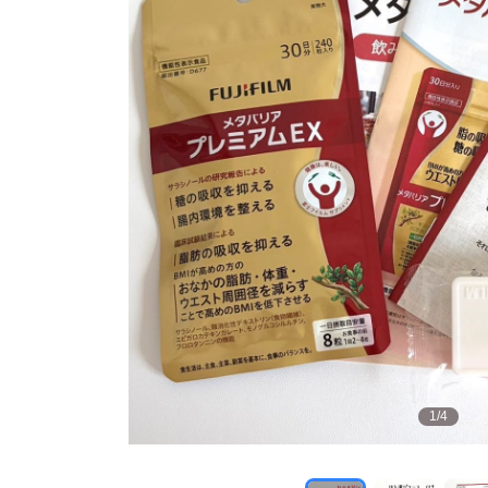
1
/
4