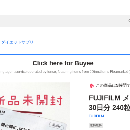
ダイエットサプリ
Click here for Buyee
ing agent service operated by tenso, featuring items from JDirectItems Fleamarket 
この商品は
5時間
FUJIFIL
30日分 24
FUJIFILM
送料無料