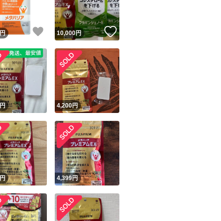
！
いいね！
いいね！
円
10,000
円
！
円
4,200
円
円
4,399
円