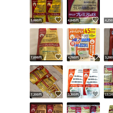
いいね！
いいね
5,680
円
4,645
円
4,250
いいね！
いいね
7,699
円
4,760
円
3,280
Yaho
安心取引
安心
いいね！
いいね
7,300
円
3,300
円
13,14
取引実績
取引