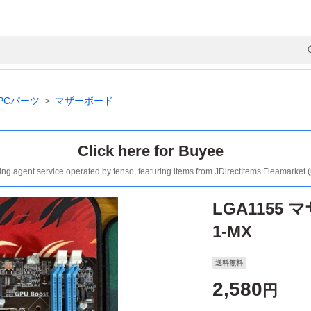
PCパーツ
マザーボード
Click here for Buyee
ing agent service operated by tenso, featuring items from JDirectItems Fleamarket 
LGA1155 
1-MX
送料無料
2,580
円