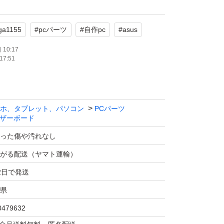
lga1155
#
pcパーツ
#
自作pc
#
asus
環境での使用です
確認したわけではありませんが
10:17
17:51
おりました
テッピングです
す
ホ、タブレット、パソコン
PCパーツ
なります
ザーボード
った傷や汚れなし
がる配送（ヤマト運輸）
2日で発送
県
0479632