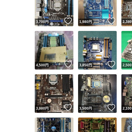
他フ
いいね！
いいね
3,700
円
1,980
円
2,380
スピード
※このバッ
スピ
いいね！
いいね
4,500
円
3,850
円
2,500
スピ
安心
いいね！
いいね
3,000
円
3,500
円
2,100