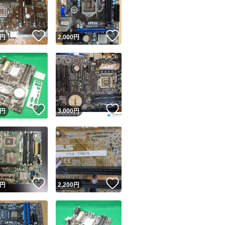
商品情報コピー機
リマ実績◯+
このユーザーは他フリマサービスでの取引実績があります
！
いいね！
いいね！
円
2,000
円
出品ページへ
&安心発送
キャンセル
ジは実績に基づく表示であり、発送を保証しているものではありません
このユーザーは高頻度で24時間以内＆設定した発送日数内に
ード＆安心発送
ます
！
いいね！
いいね！
円
3,000
円
ード発送
このユーザーは高頻度で24時間以内に発送しています
発送
このユーザーは設定した発送日数内に発送しています
！
いいね！
いいね！
円
2,200
円