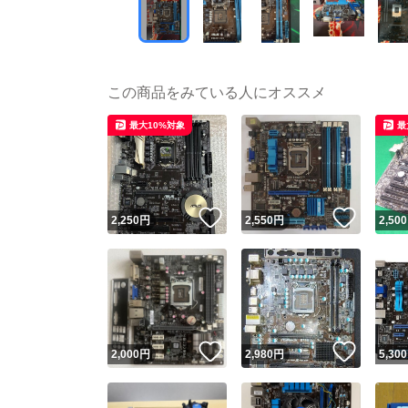
この商品をみている人にオススメ
最大10%対象
最
いいね！
いいね
2,250
円
2,550
円
2,500
いいね！
いいね
2,000
円
2,980
円
5,300