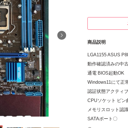
商品説明
LGA1155 ASUS P8
動作確認済みの中
通電 BIOS起動OK
Windows11に
認証状態アクティ
CPUソケット ピ
メモリスロット認
SATAポート〇
PCIx16〇