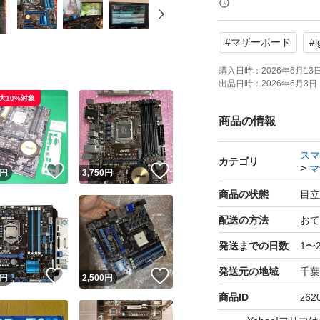
背面ポート〇
#
マザーボード
#
非喫煙 ペットなし
全てのデバイスを
購入日時：
2026年6月13日 
出品日時：
2026年6月3日 
問題なく動作して
大10%対象
不具合修正のB3ス
商品の情報
I/Oパネル付属しま
スマ
現状でのお渡しと
カテゴリ
マ
！
いいね！
いいね！
円
3,750
円
商品の状態
目立
配送の方法
おて
発送までの日数
1〜
発送元の地域
千葉
！
いいね！
いいね！
円
2,500
円
商品ID
z62