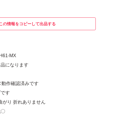
この情報をコピーして出品する
H61-MX
古品になります
て正常動作確認済みです
ブです
ン曲がり 折れありません
識〇