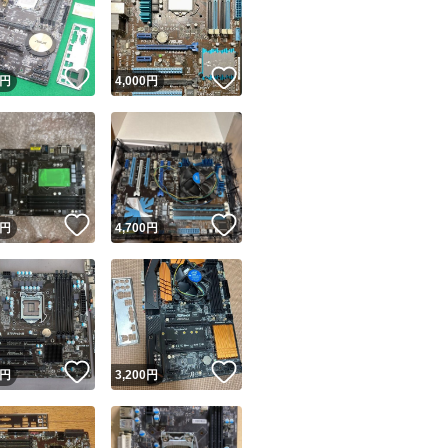
！
いいね！
いいね！
円
4,000
円
ユーザーの実績について
！
いいね！
いいね！
円
4,700
円
o!フリマが定めた一定の基準を満たしたユーザーにバッジを付与しています
出品者
この商品の情報をコピーします
取引出品者
Yahoo!フリマの基準をクリアした安心・安全なユーザーです
！
いいね！
いいね！
商品画像の
無断転載は禁止
されています
円
3,200
円
コピーされた情報は
必ずご自身の商品に合わせて編集
してください
コピーは
1商品につき1回
です
実績◯+
このユーザーはYahoo!フリマの取引を完了させた実績があり