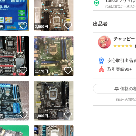
Yahoo!フリ
代金は運営が一旦預か
出品者
！
いいね！
いいね！
円
2,500
円
チャッピー
安心取引出品
取引実績99+
！
いいね！
いいね！
円
1,770
円
価格の
商品への質問
！
いいね！
いいね！
円
1,800
円