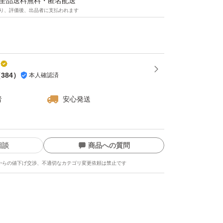
マは全品送料無料・匿名配送
り、評価後、出品者に支払われます
（
384
）
本人確認済
者
安心発送
相談
商品への質問
からの値下げ交渉、不適切なカテゴリ変更依頼は禁止です