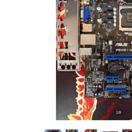
1
/
9