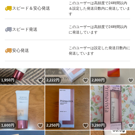
このユーザーは高頻度で24時間以内
スピード＆安心発送
＆設定した発送日数内に発送していま
す
このユーザーは高頻度で24時間以内
スピード発送
に発送しています
いいね！
いいね！
2,490
円
3,200
円
2,700
円
このユーザーは設定した発送日数内に
安心発送
発送しています
いいね！
いいね！
1,950
円
2,222
円
2,800
円
いいね！
いいね！
1,600
円
2,250
円
3,280
円