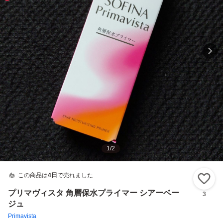
1
/
2
この商品は
4日
で売れました
い
プリマヴィスタ 角層保水プライマー シアーベー
3
ジュ
Primavista