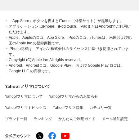
・「App Store」ボタンを押すとiTunes （外部サイト）が起動します。
・アプリケーションはiPhone、iPod touch、iPadまたはAndroidでご利用い
ただけます。
・Apple、Appleのロゴ、App Store、iPodのロゴ、iTunesは、米国および他
国のApple Inc.の登録商標です。
・iPhone商標は、アイホン株式会社のライセンスに基づき使用されていま
す。
・Copyright (C) Apple Inc. All rights reserved.
・Android、Androidロゴ、Google Play 、および Google Play ロゴは、
Google LLC の商標です。
Yahoo!フリマについて
Yahoo!フリマについて
Yahoo!フリマからのお知らせ
Yahoo!フリマトピックス
Yahoo!フリマ特集
カテゴリ一覧
ブランド一覧
ランキング
かんたんご利用ガイド
メール通知設定
公式アカウント