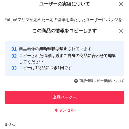
ユーザーの実績について
価格の相談
商品への質問
商品への質問からの値下げ交渉、不適切なカテゴリ変更依頼は禁止です
Yahoo!フリマが定めた一定の基準を満たしたユーザーにバッジを
付与しています
この商品をみている人にオススメ
この商品の情報をコピーします
安心取引出品者
Yahoo!フリマの基準をクリアした安
安心取引出品者
商品画像の
無断転載は禁止
されています
心・安全なユーザーです
コピーされた情報は
必ずご自身の商品に合わせて編集
取引実績
してください
コピーは
1商品につき1回
です
このユーザーはYahoo!フリマの取
取引実績◯+
いいね！
いいね！
2,300
円
2,300
円
2,550
円
引を完了させた実績があります
商品情報コピー機能について
最大10%対象
このユーザーは他フリマサービス
他フリマ実績◯+
出品ページへ
での取引実績があります
キャンセル
スピード&安心発送
いいね！
いいね！
2,490
※このバッジは実績に基づく表示であり、発送を保証しているものではあり
円
2,800
円
2,200
円
ません
最大10%対象