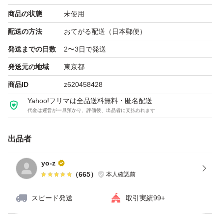
商品の状態
未使用
配送の方法
おてがる配送（日本郵便）
発送までの日数
2〜3日で発送
発送元の地域
東京都
商品ID
z620458428
Yahoo!フリマは全品送料無料・匿名配送
代金は運営が一旦預かり、評価後、出品者に支払われます
出品者
yo-z
（
665
）
本人確認前
スピード発送
取引実績99+