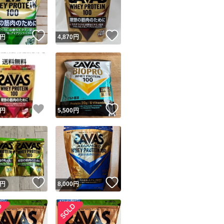
商品情報コピー機
リマ実績◯+
このユーザーは他フリマサービスでの取引実績があります
！
いいね！
いいね！
円
4,870
円
出品ページへ
&安心発送
キャンセル
ジは実績に基づく表示であり、発送を保証しているものではありません
このユーザーは高頻度で24時間以内＆設定した発送日数内に
ード＆安心発送
ます
！
いいね！
いいね！
円
5,500
円
ード発送
このユーザーは高頻度で24時間以内に発送しています
発送
このユーザーは設定した発送日数内に発送しています
！
いいね！
いいね！
円
8,000
円