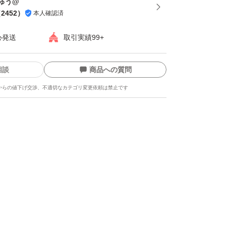
ゅう@
（
2452
）
本人確認済
心発送
取引実績99+
相談
商品への質問
からの値下げ交渉、不適切なカテゴリ変更依頼は禁止です
ます