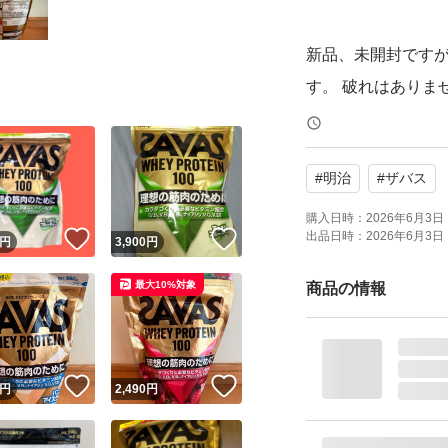
新品、未開封です
す。 破れはありま
あくまで素人出品
#
明治
#
ザバス
ん。簡易的な梱包
開封時にカッター
購入日時：
2026年6月3日 
出品日時：
2026年6月3日 
！
いいね！
いいね！
円
3,900
円
十分にお気をつけ
ご理解の上ご購入
最大10%対象
商品の情報
自宅保管のため、
入をご遠慮くださ
！
いいね！
いいね！
円
2,490
円
購入後の返品、ク