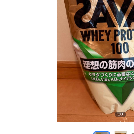
1
/
3