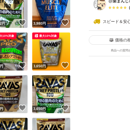
@栗まんじ
スピード＆安
！
いいね！
いいね！
2
円
3,980
円
大10%対象
最大10%対象
価格の
商品への質問
ユーザーの実績について
！
いいね！
いいね！
円
3,650
円
o!フリマが定めた一定の基準を満たしたユーザーにバッジを付与しています
出品者
この商品の情報をコピーします
取引出品者
Yahoo!フリマの基準をクリアした安心・安全なユーザーです
！
いいね！
いいね！
商品画像の
無断転載は禁止
されています
円
3,650
円
コピーされた情報は
必ずご自身の商品に合わせて編集
してください
コピーは
1商品につき1回
です
実績◯+
このユーザーはYahoo!フリマの取引を完了させた実績があり