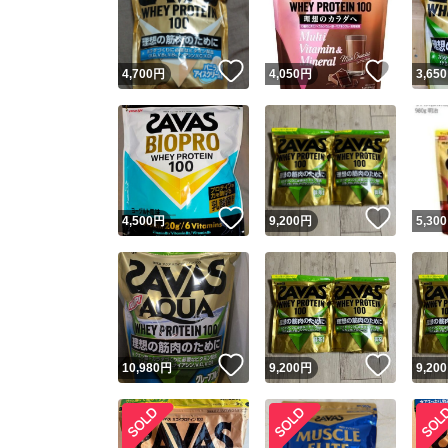
他フ
いいね！
いいね
4,700
円
4,050
円
3,650
スピード
※このバッ
スピ
いいね！
いいね
4,500
円
9,200
円
5,300
スピ
安心
いいね！
いいね
10,980
円
9,200
円
9,200