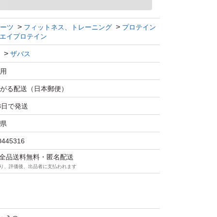
ン100 すっきりフルーティー風味 700g × 1
ーツ
フィットネス、トレーニング
プロテイン
エイプロテイン
バス
ザバス
タイプ：粉末
用
.4 %
がる配送（日本郵便）
ト
3日で発送
県
0445316
マは全品送料無料・匿名配送
り、評価後、出品者に支払われます