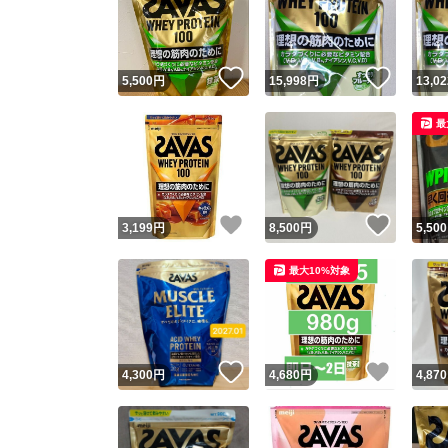
いいね！
いいね
5,500
円
15,998
円
13,02
最
いいね！
いいね
3,199
円
8,500
円
5,500
Yaho
最大10%対象
安心取引
安心
いいね！
いいね
4,300
円
4,680
円
4,870
取引実績
取引