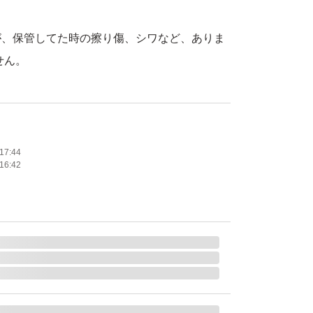
が、保管してた時の擦り傷、シワなど、ありま
せん。
なので、梱包が雑な場合もあるかもしれませ
での発送の場合もありますので、
やハサミ等を使用されるる場合は、
17:44
16:42
下さい。
をお願いします。
神経質な方または完璧な品質を求める方は購
い。
レーム等の対応しかねます。