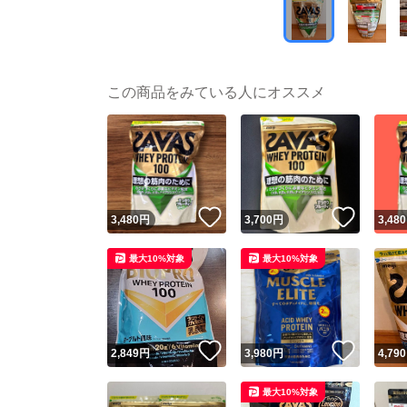
この商品をみている人にオススメ
いいね！
いいね
3,480
円
3,700
円
3,480
最大10%対象
最大10%対象
いいね！
いいね
2,849
円
3,980
円
4,790
最大10%対象