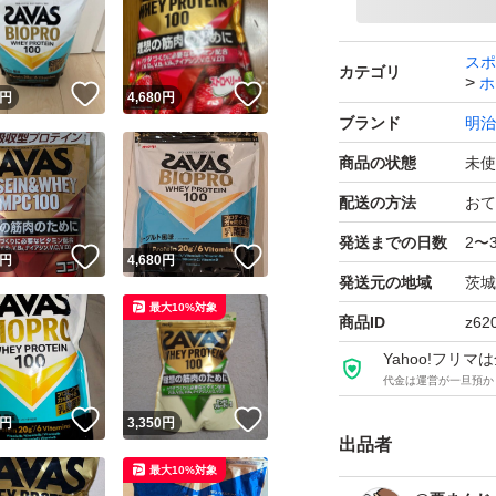
ザバス ホエイプロテイ
袋
スポ
カテゴリ
ホ
！
いいね！
いいね！
ブランド：明治 ザ
円
4,680
円
ブランド
明治
プロテイン剤形、
商品の状態
未使
たんぱく質含有率：71
容量（g）：700.0 g
配送の方法
おて
販売単位：1.0 セッ
発送までの日数
2〜
！
いいね！
いいね！
円
4,680
円
発送元の地域
茨城
最大10%対象
商品ID
z62
Yahoo!フリ
代金は運営が一旦預か
！
いいね！
いいね！
円
3,350
円
出品者
最大10%対象