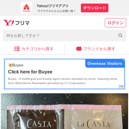
ログイン
カテゴリから探す
ブランドから探す
Overseas Visitors
Click here for Buyee
Buyee - A multilingual purchasing agent service operated by tenso, featuring items
from JDirectItems Fleamarket (provided by LY Corporation)