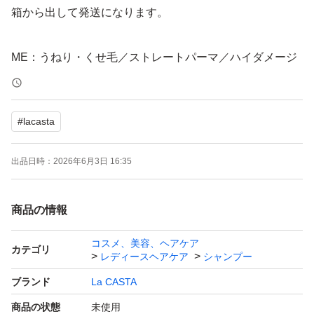
箱から出して発送になります。
ME：うねり・くせ毛／ストレートパーマ／ハイダメージ
毛／太毛・硬毛／毛量が多い
なめらかな手触りの毛先までまとまる美しい髪へ
#
lacasta
JC：カラーヘア/カラーダメージ毛
出品日時：
2026年6月3日 16:35
輝くツヤとなめらかな質感、カラーが映える美しい髪へ
商品の情報
RE：エイジングによるダメージ毛／頭皮環境の変化
エイジングサインにアプローチ、つややかで美しい髪
コスメ、美容、ヘアケア
カテゴリ
レディースヘアケア
シャンプー
へ
ブランド
La CASTA
商品の状態
未使用