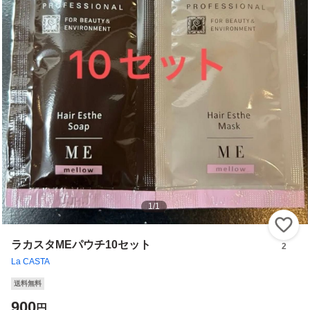
1
/
1
い
ラカスタMEパウチ10セット
2
La CASTA
送料無料
900
円