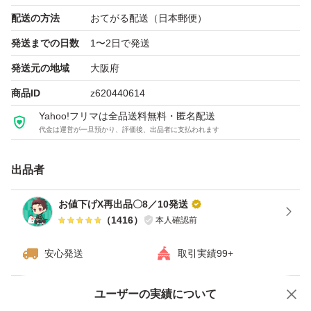
配送の方法
おてがる配送（日本郵便）
発送までの日数
1〜2日で発送
発送元の地域
大阪府
商品ID
z620440614
Yahoo!フリマは全品送料無料・匿名配送
代金は運営が一旦預かり、評価後、出品者に支払われます
出品者
お値下げX再出品〇8／10発送
（
1416
）
本人確認前
安心発送
取引実績99+
ユーザーの実績について
価格の相談
商品への質問