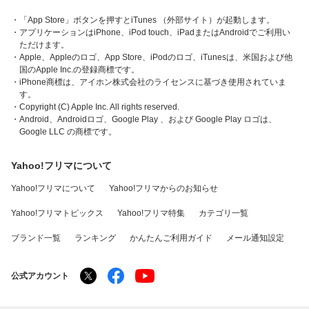
・「App Store」ボタンを押すとiTunes （外部サイト）が起動します。
・アプリケーションはiPhone、iPod touch、iPadまたはAndroidでご利用い
ただけます。
・Apple、Appleのロゴ、App Store、iPodのロゴ、iTunesは、米国および他
国のApple Inc.の登録商標です。
・iPhone商標は、アイホン株式会社のライセンスに基づき使用されていま
す。
・Copyright (C) Apple Inc. All rights reserved.
・Android、Androidロゴ、Google Play 、および Google Play ロゴは、
Google LLC の商標です。
Yahoo!フリマについて
Yahoo!フリマについて
Yahoo!フリマからのお知らせ
Yahoo!フリマトピックス
Yahoo!フリマ特集
カテゴリ一覧
ブランド一覧
ランキング
かんたんご利用ガイド
メール通知設定
公式アカウント