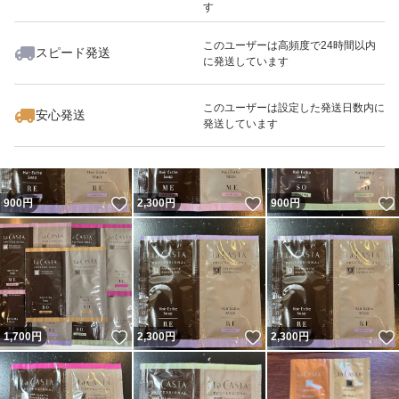
す
このユーザーは高頻度で24時間以内
スピード発送
に発送しています
いいね！
いいね！
928
円
2,300
円
900
円
このユーザーは設定した発送日数内に
安心発送
発送しています
いいね！
いいね！
900
円
2,300
円
900
円
いいね！
いいね！
1,700
円
2,300
円
2,300
円