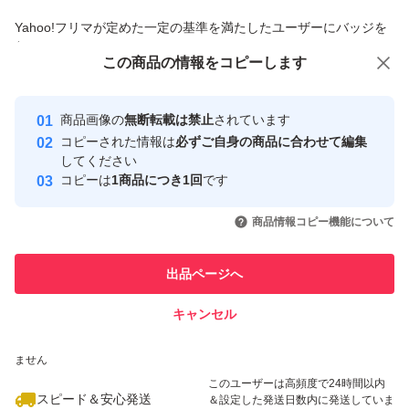
商品への質問からの値下げ交渉、不適切なカテゴリ変更依頼は禁止です
Yahoo!フリマが定めた一定の基準を満たしたユーザーにバッジを
付与しています
この商品をみている人にオススメ
この商品の情報をコピーします
安心取引出品者
Yahoo!フリマの基準をクリアした安
安心取引出品者
商品画像の
無断転載は禁止
されています
心・安全なユーザーです
コピーされた情報は
必ずご自身の商品に合わせて編集
取引実績
してください
コピーは
1商品につき1回
です
このユーザーはYahoo!フリマの取
取引実績◯+
いいね！
いいね！
900
円
900
円
1,700
円
引を完了させた実績があります
商品情報コピー機能について
このユーザーは他フリマサービス
他フリマ実績◯+
出品ページへ
での取引実績があります
キャンセル
スピード&安心発送
いいね！
いいね！
2,300
※このバッジは実績に基づく表示であり、発送を保証しているものではあり
円
900
円
2,300
円
ません
このユーザーは高頻度で24時間以内
スピード＆安心発送
＆設定した発送日数内に発送していま