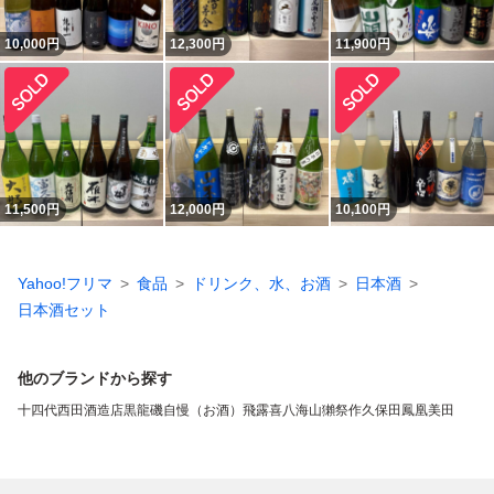
10,000
円
12,300
円
11,900
円
11,500
円
12,000
円
10,100
円
Yahoo!フリマ
食品
ドリンク、水、お酒
日本酒
日本酒セット
他のブランドから探す
十四代
西田酒造店
黒龍
磯自慢（お酒）
飛露喜
八海山
獺祭
作
久保田
鳳凰美田