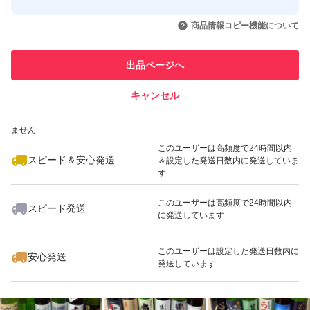
このユーザーはYahoo!フリマの取
取引実績◯+
いいね！
いいね！
10,300
円
13,800
円
10,100
円
引を完了させた実績があります
商品情報コピー機能について
このユーザーは他フリマサービス
他フリマ実績◯+
出品ページへ
での取引実績があります
キャンセル
スピード&安心発送
いいね！
いいね！
14,600
※このバッジは実績に基づく表示であり、発送を保証しているものではあり
円
10,500
円
10,500
円
ません
このユーザーは高頻度で24時間以内
スピード＆安心発送
＆設定した発送日数内に発送していま
す
このユーザーは高頻度で24時間以内
スピード発送
に発送しています
いいね！
いいね！
11,500
円
10,000
円
12,000
円
このユーザーは設定した発送日数内に
安心発送
発送しています