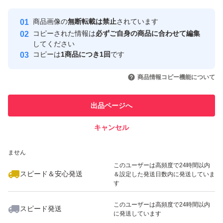
Yahoo!フリマの基準をクリアした安
安心取引出品者
商品画像の
無断転載は禁止
されています
心・安全なユーザーです
コピーされた情報は
必ずご自身の商品に合わせて編集
取引実績
してください
コピーは
1商品につき1回
です
このユーザーはYahoo!フリマの取
取引実績◯+
いいね！
いいね！
3,300
円
3,300
円
3,300
円
引を完了させた実績があります
商品情報コピー機能について
このユーザーは他フリマサービス
他フリマ実績◯+
出品ページへ
での取引実績があります
キャンセル
スピード&安心発送
いいね！
いいね！
2,100
※このバッジは実績に基づく表示であり、発送を保証しているものではあり
円
3,500
円
3,300
円
ません
最大10%対象
このユーザーは高頻度で24時間以内
スピード＆安心発送
＆設定した発送日数内に発送していま
す
このユーザーは高頻度で24時間以内
スピード発送
に発送しています
いいね！
いいね！
3,600
円
2,500
円
3,300
円