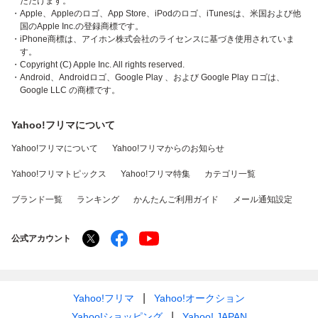
ただけます。
・Apple、Appleのロゴ、App Store、iPodのロゴ、iTunesは、米国および他
国のApple Inc.の登録商標です。
・iPhone商標は、アイホン株式会社のライセンスに基づき使用されていま
す。
・Copyright (C) Apple Inc. All rights reserved.
・Android、Androidロゴ、Google Play 、および Google Play ロゴは、
Google LLC の商標です。
Yahoo!フリマについて
Yahoo!フリマについて
Yahoo!フリマからのお知らせ
Yahoo!フリマトピックス
Yahoo!フリマ特集
カテゴリ一覧
ブランド一覧
ランキング
かんたんご利用ガイド
メール通知設定
公式アカウント
Yahoo!フリマ
Yahoo!オークション
Yahoo!ショッピング
Yahoo! JAPAN