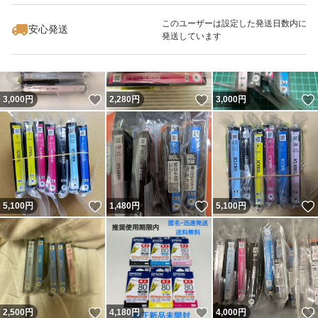
このユーザーは設定した発送日数内に
安心発送
発送しています
いいね！
いいね！
3,000
円
2,280
円
3,000
円
いいね！
いいね！
5,100
円
1,480
円
5,100
円
いいね！
いいね！
2,500
円
4,180
円
4,000
円