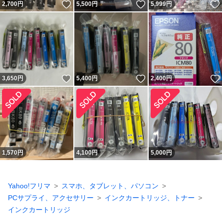
いいね！
いいね！
2,700
円
5,500
円
5,999
円
いいね！
いいね！
3,650
円
5,400
円
2,400
円
1,570
円
4,100
円
5,000
円
Yahoo!フリマ
スマホ、タブレット、パソコン
PCサプライ、アクセサリー
インクカートリッジ、トナー
インクカートリッジ