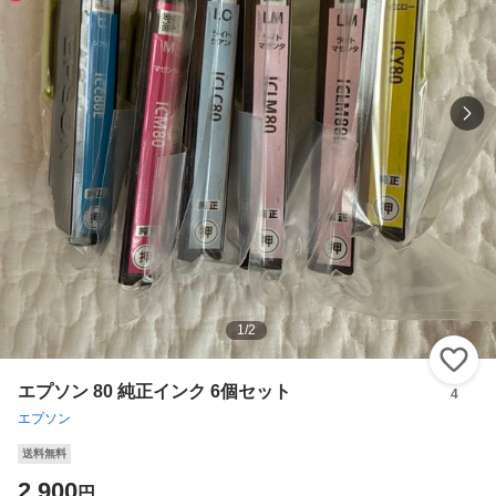
1
/
2
い
エプソン 80 純正インク 6個セット
4
エプソン
送料無料
2,900
円