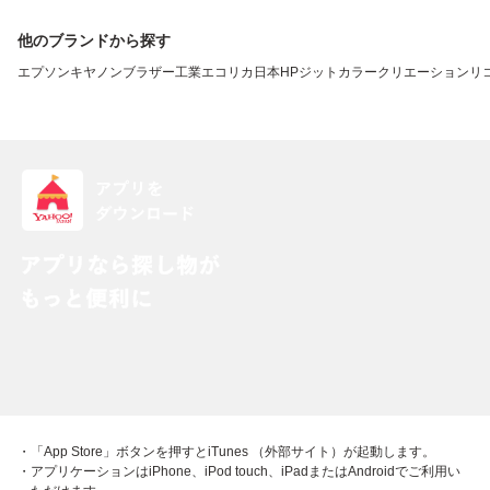
他のブランドから探す
エプソン
キヤノン
ブラザー工業
エコリカ
日本HP
ジット
カラークリエーション
リ
・「App Store」ボタンを押すとiTunes （外部サイト）が起動します。
・アプリケーションはiPhone、iPod touch、iPadまたはAndroidでご利用い