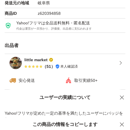
発送元の地域
岐阜県
商品ID
z620394858
Yahoo!フリマは全品送料無料・匿名配送
代金は運営が一旦預かり、評価後、出品者に支払われます
出品者
little market
（
51
）
本人確認済
安心発送
取引実績50+
ユーザーの実績について
価格の相談
商品への質問
商品への質問からの値下げ交渉、不適切なカテゴリ変更依頼は禁止です
Yahoo!フリマが定めた一定の基準を満たしたユーザーにバッジを
付与しています
この商品をみている人にオススメ
この商品の情報をコピーします
安心取引出品者