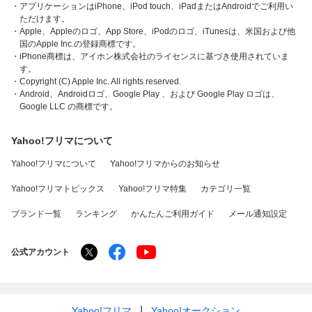
・アプリケーションはiPhone、iPod touch、iPadまたはAndroidでご利用い
ただけます。
・Apple、Appleのロゴ、App Store、iPodのロゴ、iTunesは、米国および他
国のApple Inc.の登録商標です。
・iPhone商標は、アイホン株式会社のライセンスに基づき使用されていま
す。
・Copyright (C) Apple Inc. All rights reserved.
・Android、Androidロゴ、Google Play 、および Google Play ロゴは、
Google LLC の商標です。
Yahoo!フリマについて
Yahoo!フリマについて
Yahoo!フリマからのお知らせ
Yahoo!フリマトピックス
Yahoo!フリマ特集
カテゴリ一覧
ブランド一覧
ランキング
かんたんご利用ガイド
メール通知設定
公式アカウント
Yahoo!フリマ
Yahoo!オークション