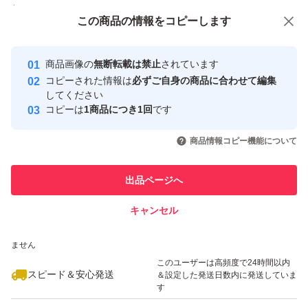
付与しています
この商品をみている人にオススメ
この商品の情報をコピーします
安心取引出品者
Yahoo!フリマの基準をクリアした安
安心取引出品者
商品画像の
無断転載は禁止
されています
心・安全なユーザーです
コピーされた情報は
必ずご自身の商品に合わせて編集
取引実績
してください
コピーは
1商品につき1回
です
このユーザーはYahoo!フリマの取
取引実績◯+
いいね！
いいね！
3,500
円
3,600
円
3,900
円
引を完了させた実績があります
商品情報コピー機能について
最大10%対象
最大10%対象
このユーザーは他フリマサービス
他フリマ実績◯+
出品ページへ
での取引実績があります
キャンセル
スピード&安心発送
いいね！
いいね！
3,800
※このバッジは実績に基づく表示であり、発送を保証しているものではあり
円
3,600
円
3,500
円
ません
このユーザーは高頻度で24時間以内
スピード＆安心発送
＆設定した発送日数内に発送していま
す