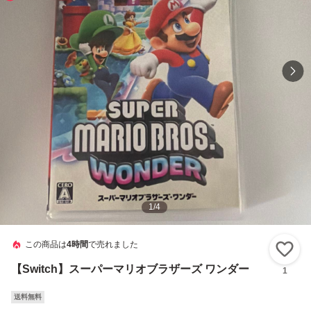
1
/
4
この商品は
4時間
で売れました
い
【Switch】スーパーマリオブラザーズ ワンダー
1
送料無料