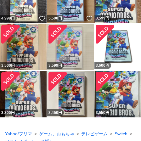
いいね！
いいね！
4,999
円
5,500
円
3,599
円
3,500
円
3,599
円
3,600
円
3,300
円
3,450
円
3,550
円
Yahoo!フリマ
ゲーム、おもちゃ
テレビゲーム
Switch