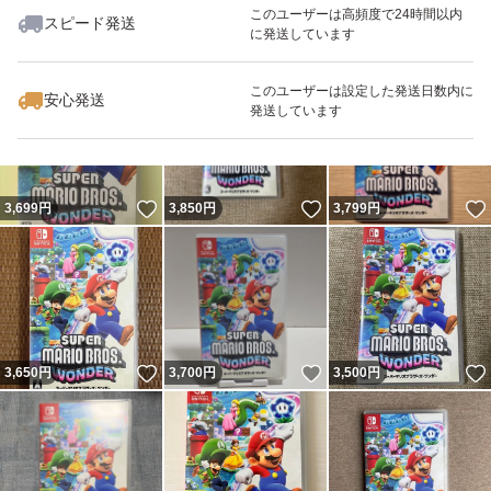
このユーザーは高頻度で24時間以内
スピード発送
に発送しています
いいね！
いいね！
3,650
円
3,800
円
3,780
円
このユーザーは設定した発送日数内に
安心発送
発送しています
いいね！
いいね！
3,699
円
3,850
円
3,799
円
いいね！
いいね！
3,650
円
3,700
円
3,500
円