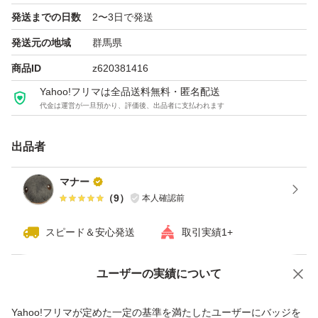
発送までの日数
2〜3日で発送
発送元の地域
群馬県
商品ID
z620381416
Yahoo!フリマは全品送料無料・匿名配送
代金は運営が一旦預かり、評価後、出品者に支払われます
出品者
マナー
（
9
）
本人確認前
スピード＆安心発送
取引実績1+
ユーザーの実績について
価格の相談
商品への質問
商品への質問からの値下げ交渉、不適切なカテゴリ変更依頼は禁止です
Yahoo!フリマが定めた一定の基準を満たしたユーザーにバッジを