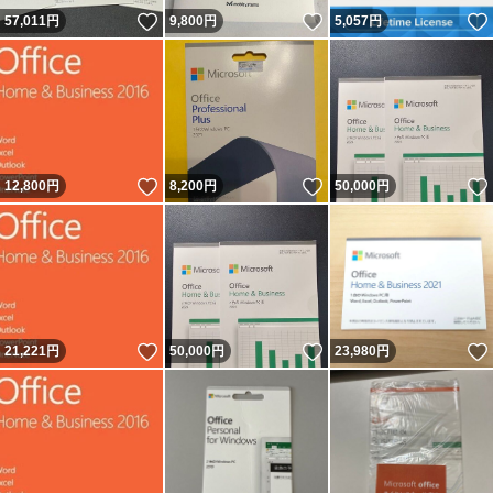
いいね！
いいね！
57,011
円
9,800
円
5,057
円
いいね！
いいね！
12,800
円
8,200
円
50,000
円
いいね！
いいね！
21,221
円
50,000
円
23,980
円