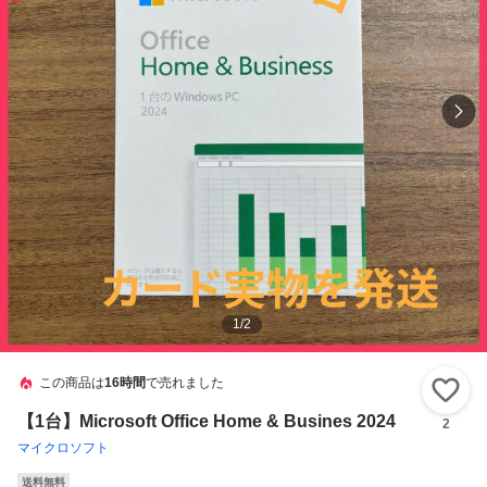
1
/
2
この商品は
16時間
で売れました
い
【1台】Microsoft Office Home & Busines 2024
2
マイクロソフト
送料無料