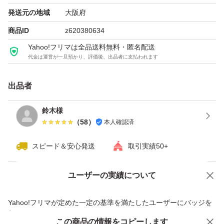
即購入OKです。よろしくお願いいたします。
発送元の地域
大阪府
#MicrosoftOffice
商品ID
z620380634
#Office2024
Yahoo!フリマは全品送料無料・匿名配送
#OfficeHomeBusiness2024
代金は運営が一旦預かり、評価後、出品者に支払われます
#POSAカード
#正規品
出品者
#永続ライセンス
鈴木様
#買い切り
（
58
）
本人確認済
#カード版
#未使用未開封
スピード＆安心発送
取引実績50+
#プロダクトキー
ユーザーの実績について
#Windows
価格の相談
商品への質問
#Mac
商品への質問からの値下げ交渉、不適切なカテゴリ変更依頼は禁止です
Yahoo!フリマが定めた一定の基準を満たしたユーザーにバッジを
#日本語版
付与しています
この商品をみている人にオススメ
この商品の情報をコピーします