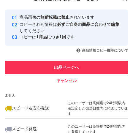
#Word
安心取引出品者
最大10%対象
最大10%対象
#Excel
Yahoo!フリマの基準をクリアした安
安心取引出品者
商品画像の
無断転載は禁止
されています
心・安全なユーザーです
#Outlook
コピーされた情報は
必ずご自身の商品に合わせて編集
#PowerPoint
取引実績
してください
コピーは
1商品につき1回
です
このユーザーはYahoo!フリマの取
取引実績◯+
いいね！
いいね！
2,800
円
8,900
円
9,800
円
引を完了させた実績があります
商品情報コピー機能について
最大10%対象
最大10%対象
このユーザーは他フリマサービス
他フリマ実績◯+
出品ページへ
での取引実績があります
キャンセル
スピード&安心発送
いいね！
いいね！
32,000
※このバッジは実績に基づく表示であり、発送を保証しているものではあり
円
9,800
円
5,480
円
ません
最大10%対象
最大10%対象
このユーザーは高頻度で24時間以内
スピード＆安心発送
＆設定した発送日数内に発送していま
す
このユーザーは高頻度で24時間以内
スピード発送
に発送しています