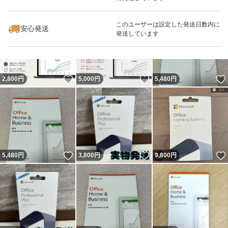
いいね！
いいね！
24,800
円
3,800
円
5,480
円
このユーザーは設定した発送日数内に
安心発送
発送しています
いいね！
いいね！
2,800
円
5,000
円
5,480
円
いいね！
いいね！
5,480
円
3,800
円
9,800
円