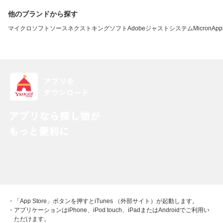
他のブランドから探す
マイクロソフト
ソースネクスト
キングソフト
Adobe
ジャストシステム
Micron
App
・「App Store」ボタンを押すとiTunes （外部サイト）が起動します。
・アプリケーションはiPhone、iPod touch、iPadまたはAndroidでご利用い
ただけます。