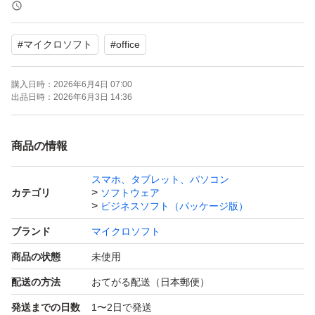
・電話認証のみに対応 ※専用サポートにより、自動認証
システムを利用してスムーズに認証可能（お客様ご自身で
#
マイクロソフト
#
office
の電話対応は不要です）
・再インストール可能
購入日時：
2026年6月4日 07:00
◆ 内容物
出品日時：
2026年6月3日 14:36
・未使用未開封 POSAカード（写真のカードを発送しま
す）
商品の情報
・初心者向けセットアップ手順書（同梱）
スマホ、タブレット、パソコン
◆ 発送・サポート
カテゴリ
ソフトウェア
お支払い確認後、24時間以内に発送いたします。
ビジネスソフト（パッケージ版）
インストール・認証完了まで丁寧にサポートいたしますの
ブランド
マイクロソフト
で、初めての方もご安心ください。
商品の状態
未使用
※すり替え防止のため、購入後の返品・返金はご遠慮くだ
配送の方法
おてがる配送（日本郵便）
さい。
発送までの日数
1〜2日で発送