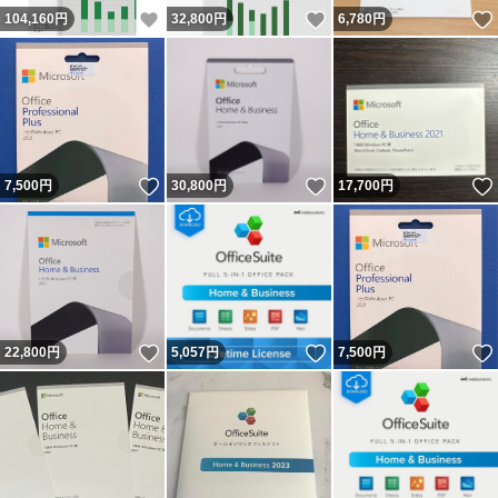
いいね！
いいね！
104,160
円
32,800
円
6,780
円
いいね！
いいね！
7,500
円
30,800
円
17,700
円
いいね！
いいね！
22,800
円
5,057
円
7,500
円