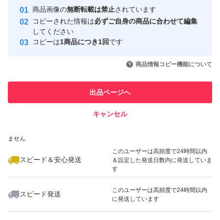
Yahoo!フリマの基準をクリアした安
安心取引出品者
商品画像の
無断転載は禁止
されています
心・安全なユーザーです
コピーされた情報は
必ずご自身の商品に合わせて編集
取引実績
してください
コピーは
1商品につき1回
です
このユーザーはYahoo!フリマの取
取引実績◯+
いいね！
いいね！
33,300
円
32,800
円
33,798
円
引を完了させた実績があります
商品情報コピー機能について
最大10%対象
最大10%対象
このユーザーは他フリマサービス
他フリマ実績◯+
出品ページへ
での取引実績があります
キャンセル
スピード&安心発送
いいね！
いいね！
50,799
※このバッジは実績に基づく表示であり、発送を保証しているものではあり
円
16,600
円
42,378
円
ません
最大10%対象
このユーザーは高頻度で24時間以内
スピード＆安心発送
＆設定した発送日数内に発送していま
す
このユーザーは高頻度で24時間以内
スピード発送
に発送しています
いいね！
いいね！
5,549
円
33,600
円
33,799
円