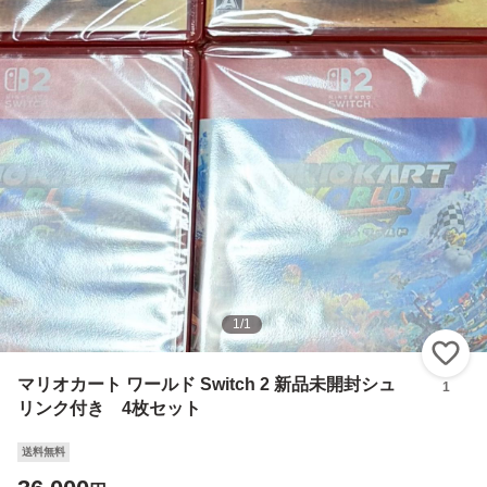
1
/
1
い
マリオカート ワールド Switch 2 新品未開封シュ
1
リンク付き 4枚セット
送料無料