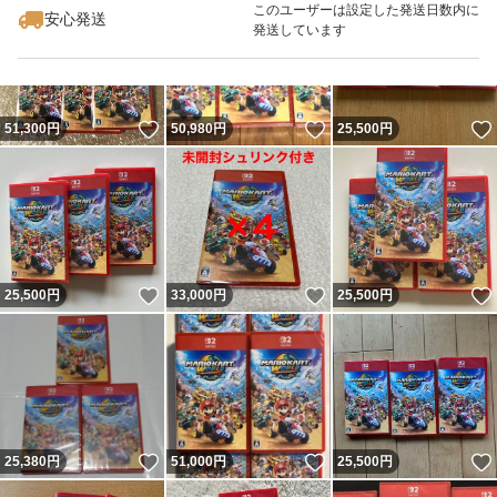
このユーザーは設定した発送日数内に
安心発送
発送しています
いいね！
いいね！
51,300
円
50,980
円
25,500
円
いいね！
いいね！
25,500
円
33,000
円
25,500
円
いいね！
いいね！
25,380
円
51,000
円
25,500
円