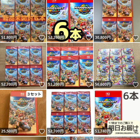
いいね！
いいね！
51,800
円
52,399
円
30,800
円
いいね！
いいね！
52,700
円
51,200
円
50,600
円
いいね！
いいね！
25,500
円
52,700
円
51,740
円