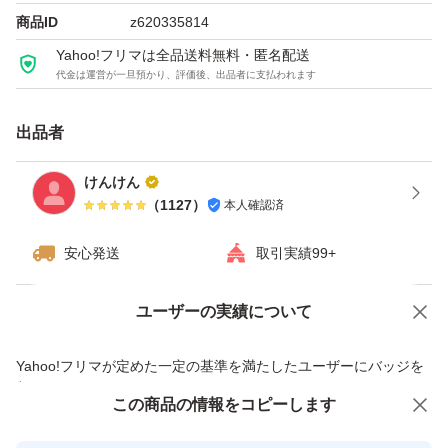
商品ID
z620335814
Yahoo!フリマは全品送料無料・匿名配送
代金は運営が一旦預かり、評価後、出品者に支払われます
出品者
けんけん
（
1127
）
本人確認済
安心発送
取引実績99+
ユーザーの実績について
価格の相談
商品への質問
商品への質問からの値下げ交渉、不適切なカテゴリ変更依頼は禁止です
Yahoo!フリマが定めた一定の基準を満たしたユーザーにバッジを
付与しています
この商品をみている人にオススメ
この商品の情報をコピーします
安心取引出品者
最大10%対象
最大10%対象
最大10%対象