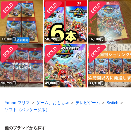
33,300
円
50,799
円
16,180
円
50,799
円
49,800
円
33,910
円
Yahoo!フリマ
ゲーム、おもちゃ
テレビゲーム
Switch
ソフト（パッケージ版）
他のブランドから探す