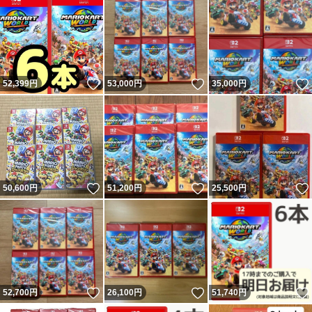
いいね！
いいね！
52,399
円
53,000
円
35,000
円
いいね！
いいね！
50,600
円
51,200
円
25,500
円
いいね！
いいね！
52,700
円
26,100
円
51,740
円