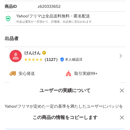
商品ID
z620333652
Yahoo!フリマは全品送料無料・匿名配送
代金は運営が一旦預かり、評価後、出品者に支払われます
出品者
けんけん
（
1127
）
本人確認済
安心発送
取引実績99+
ユーザーの実績について
価格の相談
商品への質問
商品への質問からの値下げ交渉、不適切なカテゴリ変更依頼は禁止です
Yahoo!フリマが定めた一定の基準を満たしたユーザーにバッジを
付与しています
この商品をみている人にオススメ
この商品の情報をコピーします
安心取引出品者
最大10%対象
最大10%対象
最大10%対象