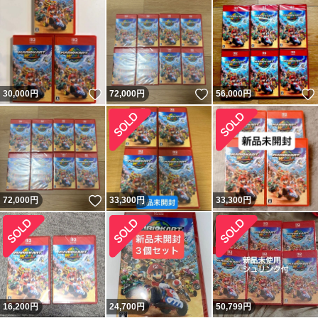
いいね！
いいね！
30,000
円
72,000
円
56,000
円
いいね！
72,000
円
33,300
円
33,300
円
16,200
円
24,700
円
50,799
円