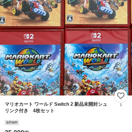
1
/
1
い
マリオカート ワールド Switch 2 新品未開封シュ
1
リンク付き 4枚セット
送料無料