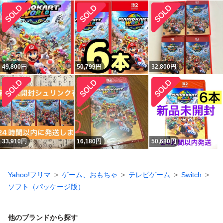
49,800
円
50,799
円
32,800
円
33,910
円
16,180
円
50,680
円
Yahoo!フリマ
ゲーム、おもちゃ
テレビゲーム
Switch
ソフト（パッケージ版）
他のブランドから探す