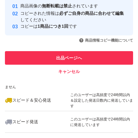
Yahoo!フリマの基準をクリアした安
安心取引出品者
商品画像の
無断転載は禁止
されています
心・安全なユーザーです
コピーされた情報は
必ずご自身の商品に合わせて編集
取引実績
してください
コピーは
1商品につき1回
です
このユーザーはYahoo!フリマの取
取引実績◯+
いいね！
いいね！
34,000
円
33,797
円
25,800
円
引を完了させた実績があります
商品情報コピー機能について
最大10%対象
最大10%対象
最大10%対象
このユーザーは他フリマサービス
他フリマ実績◯+
出品ページへ
での取引実績があります
キャンセル
スピード&安心発送
いいね！
いいね！
32,800
※このバッジは実績に基づく表示であり、発送を保証しているものではあり
円
16,500
円
50,799
円
ません
このユーザーは高頻度で24時間以内
スピード＆安心発送
＆設定した発送日数内に発送していま
す
このユーザーは高頻度で24時間以内
スピード発送
に発送しています
いいね！
いいね！
42,377
円
33,798
円
50,980
円