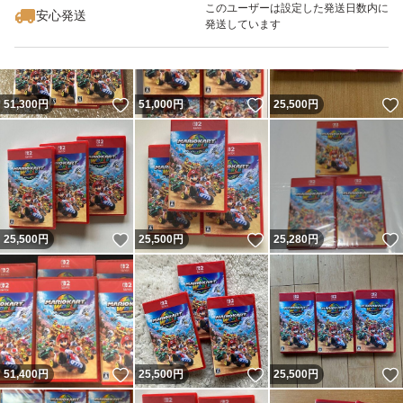
このユーザーは設定した発送日数内に
安心発送
発送しています
いいね！
いいね！
51,300
円
51,000
円
25,500
円
いいね！
いいね！
25,500
円
25,500
円
25,280
円
いいね！
いいね！
51,400
円
25,500
円
25,500
円