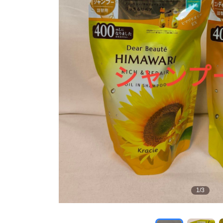
1
/
3