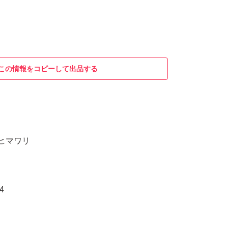
この情報をコピーして出品する
り ヒマワリ
4