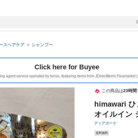
ースヘアケア
シャンプー
Click here for Buyee
ing agent service operated by tenso, featuring items from JDirectItems Fleamarket 
この商品は
23時間
himawar
オイルイン シ
ディアボーテ
送料無料