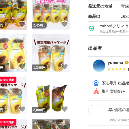
発送元の地域
青森
商品ID
z62
！
いいね！
いいね！
円
2,450
円
Yahoo!フリ
代金は運営が一旦預か
出品者
yumeha
！
いいね！
いいね！
円
1,340
円
大10%対象
安心取引出品
取引実績99+
！
いいね！
いいね！
価格の
円
2,080
円
商品への質問
大10%対象