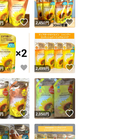
商品情報コピー機
リマ実績◯+
このユーザーは他フリマサービスでの取引実績があります
！
いいね！
いいね！
円
2,450
円
出品ページへ
&安心発送
キャンセル
ジは実績に基づく表示であり、発送を保証しているものではありません
このユーザーは高頻度で24時間以内＆設定した発送日数内に
ード＆安心発送
ます
！
いいね！
いいね！
円
2,499
円
ード発送
このユーザーは高頻度で24時間以内に発送しています
発送
このユーザーは設定した発送日数内に発送しています
！
いいね！
いいね！
円
2,050
円