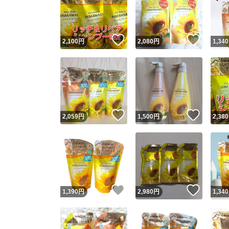
いいね！
いいね
2,100
円
2,080
円
1,340
いいね！
いいね
2,059
円
1,500
円
2,380
Yaho
安心取引
安心
いいね！
いいね
1,390
円
2,980
円
1,340
取引実績
取引