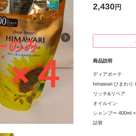
2,430
円
商品説明
ディアボーテ
himawari ひまわ
リッチ&リペア
オイルイン
シャンプー 400ml ×
詰替