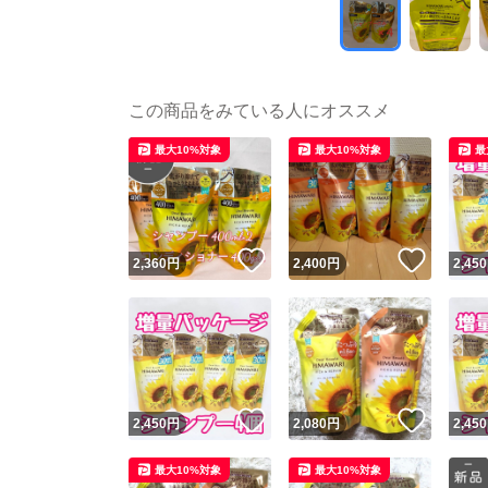
この商品をみている人にオススメ
最大10%対象
最大10%対象
最
いいね！
いいね
2,360
円
2,400
円
2,450
いいね！
いいね
2,450
円
2,080
円
2,450
最大10%対象
最大10%対象