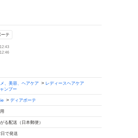
ボーテ
トでの発送になります。
12:43
12:46
ですので水濡れ対策をして宅配袋へ入れての発
方のみお願い致します。
メ、美容、ヘアケア
レディースヘアケア
ャンプー
す。
ie
ディアボーテ
用
がる配送（日本郵便）
2日で発送