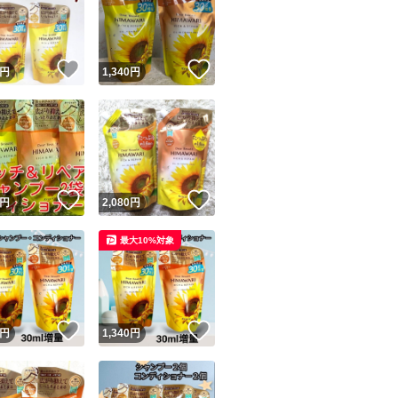
！
いいね！
いいね！
円
1,340
円
ユーザーの実績について
！
いいね！
いいね！
円
2,080
円
o!フリマが定めた一定の基準を満たしたユーザーにバッジを付与しています
最大10%対象
出品者
この商品の情報をコピーします
取引出品者
Yahoo!フリマの基準をクリアした安心・安全なユーザーです
！
いいね！
いいね！
商品画像の
無断転載は禁止
されています
円
1,340
円
コピーされた情報は
必ずご自身の商品に合わせて編集
してください
コピーは
1商品につき1回
です
実績◯+
このユーザーはYahoo!フリマの取引を完了させた実績があり