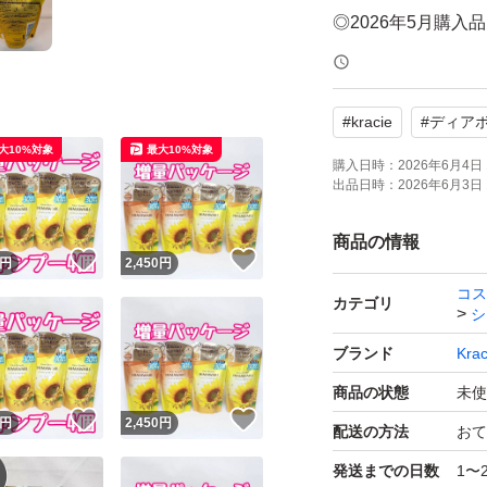
◎2026年5月購入品
◎新品
#
kracie
#
ディア
大10%対象
最大10%対象
ゆうパケットポス
購入日時：
2026年6月4日 
出品日時：
2026年6月3日 
サイズがギリギリ
送となります。
商品の情報
！
いいね！
いいね！
円
2,450
円
御理解いただける
コス
カテゴリ
シ
翌日中に発送しま
ブランド
Krac
商品の状態
未使
！
いいね！
いいね！
円
2,450
円
配送の方法
おて
発送までの日数
1〜