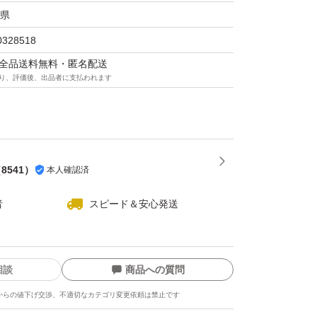
県
0328518
マは全品送料無料・匿名配送
り、評価後、出品者に支払われます
（
8541
）
本人確認済
者
スピード＆安心発送
相談
商品への質問
からの値下げ交渉、不適切なカテゴリ変更依頼は禁止です