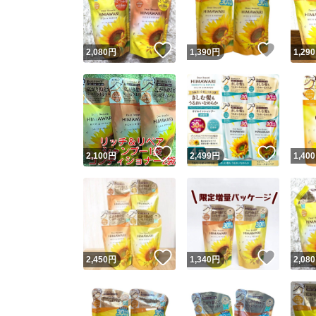
他フ
いいね！
いいね
2,080
円
1,390
円
1,290
スピード
※このバッ
スピ
いいね！
いいね
2,100
円
2,499
円
1,400
スピ
安心
いいね！
いいね
2,450
円
1,340
円
2,080