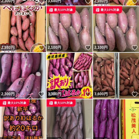
いいね！
いいね！
2,300
円
3,680
円
2,980
円
高温、生鮮品特有の繊細さ（ぶどう・桃など）、配送中の
最大10%対象
最大10%対象
振動等により、多少の擦れ・傷み・割れ・腐り等が生じる
場合がございます。ご了承いただける方のみご購入をお願
いいたします。
いいね！
いいね！
2,980
円
2,100
円
2,100
円
★配送事故による割れ・凹み等につきましては、配送業者
または事務局へご連絡ください。出品者側ではすべての保
証対応はいたしかねます。
いいね！
いいね！
2,300
円
3,300
円
3,600
円
★生鮮品のため、発送後の返品・返金・キャンセルはお受
最大10%対象
最大10%対象
けできませんので、あらかじめご了承ください。
最後まで読んでいただき、ありがとうございます。