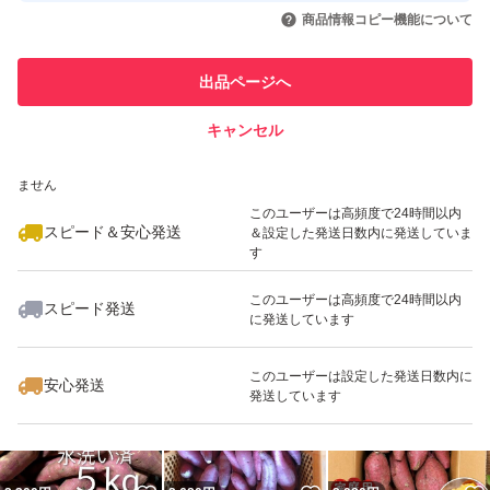
いいね！
いいね！
2,300
円
3,300
円
2,980
円
引を完了させた実績があります
商品情報コピー機能について
最大10%対象
最大10%対象
トラブル防ぐため、以下内容を必ずご理解の上ご購入をお
このユーザーは他フリマサービス
他フリマ実績◯+
出品ページへ
での取引実績があります
願いいたします。
キャンセル
スピード&安心発送
★掲載写真は無加工の実物写真ですが、毎回撮影している
いいね！
いいね！
3,300
※このバッジは実績に基づく表示であり、発送を保証しているものではあり
円
3,300
円
3,500
円
ません
わけではございません。写真はあくまで参考としてご確認
最大10%対象
このユーザーは高頻度で24時間以内
ください。100％完全一致をお求めの方はご購入をお控え
スピード＆安心発送
＆設定した発送日数内に発送していま
す
ください。
このユーザーは高頻度で24時間以内
スピード発送
に発送しています
いいね！
いいね！
2,300
円
3,300
円
2,100
円
★同一入荷分でも、味・状態・見た目には個体差がござい
最大10%対象
ます。感じ方にも個人差がございますため、細かな点を気
このユーザーは設定した発送日数内に
安心発送
発送しています
にされる方・神経質な方はご購入をお控えください。
★発送前に十分検品し丁寧に梱包しておりますが、夏季の