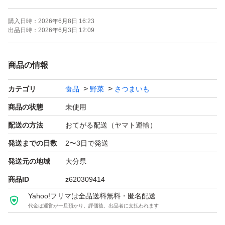
商品到着後は、お早めにお受け取りいただき、状態をご確
購入日時：
2026年6月8日 16:23
認ください。
出品日時：
2026年6月3日 12:09
輸送中の温度差や雨季の影響、また他の配送物との接触に
商品の情報
より、表面に水気や湿気が発生する場合があります。
カテゴリ
食品
野菜
さつまいも
水気が付いている場合は、すぐにしっかりと拭き取り、風
通しの良い日陰で十分に乾燥させてください。適切に乾燥
商品の状態
未使用
させれば、通常問題なくお召し上がりいただけます。
配送の方法
おてがる配送（ヤマト運輸）
発送までの日数
2〜3日で発送
ただし、湿気の影響により、まれにカビが発生する場合が
発送元の地域
大分県
ございます。上記内容をご理解・ご了承の上で、ご購入を
商品ID
z620309414
お願いいたします。
Yahoo!フリマは全品送料無料・匿名配送
代金は運営が一旦預かり、評価後、出品者に支払われます
【発送説明】