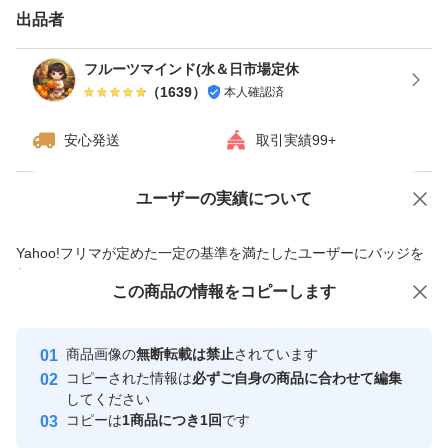
●大分市よりヤマト運輸にて常温発送いたします。設定期
出品者
間内に発送します。
フルーツマインド(水＆日市場定休
（
1639
）
本人確認済
●時間指定、住所変更などはお客様がご自身でご指定をお
安心発送
取引実績99+
願い致します。
ユーザーの実績について
価格の相談
商品への質問
●現在、人手不足により、領収書やメッセージカード等の
商品への質問からの値下げ交渉、不適切なカテゴリ変更依頼は禁止です
同梱対応は行っておりません。ご理解いただけますと幸い
Yahoo!フリマが定めた一定の基準を満たしたユーザーにバッジを
付与しています
です。
この商品をみている人にオススメ
この商品の情報をコピーします
安心取引出品者
(ご挨拶が遅れ場合もあり
最大10%対象
Yahoo!フリマの基準をクリアした安
安心取引出品者
商品画像の
無断転載は禁止
されています
心・安全なユーザーです
【特別説明（必ずご確認ください）】
コピーされた情報は
必ずご自身の商品に合わせて編集
取引実績
してください
各商品につきましては、できる限り詳細に状態説明を記載
コピーは
1商品につき1回
です
しております。
このユーザーはYahoo!フリマの取
取引実績◯+