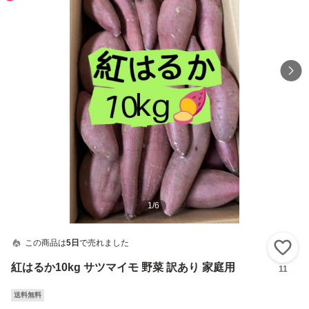
1
/
6
この商品は
5日
で売れました
い
紅はるか10kg サツマイモ 野菜 訳あり 家庭用
11
送料無料