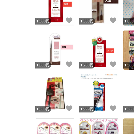
他フ
いいね！
いいね
1,580
円
1,380
円
1,000
スピード
※このバッ
スピ
いいね！
いいね
1,800
円
1,280
円
1,500
スピ
安心
いいね！
いいね
1,300
円
1,999
円
1,380