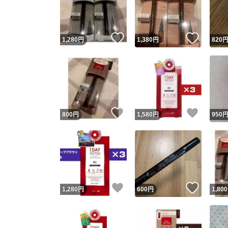
いいね！
いいね
1,280
円
1,380
円
820
いいね！
いいね
800
円
1,580
円
950
Yaho
安心取引
安心
いいね！
いいね
1,280
円
600
円
1,800
取引実績
取引