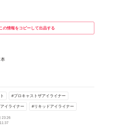
この情報をコピーして出品する
３本
ット
#
プロキャストザアイライナー
グアイライナー
#
リキッドアイライナー
23:26
11:37