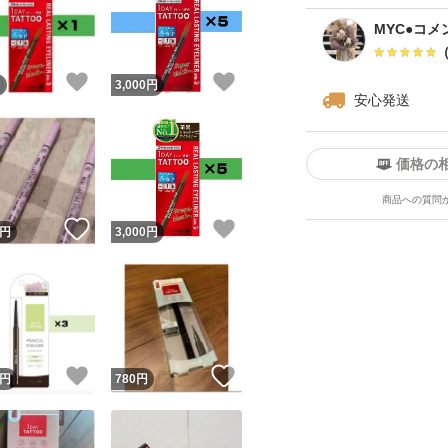
MYC●コメ
！
いいね！
いいね！
円
3,000
円
安心発送
価格の
商品への質問
！
いいね！
いいね！
円
3,000
円
！
いいね！
いいね！
円
780
円