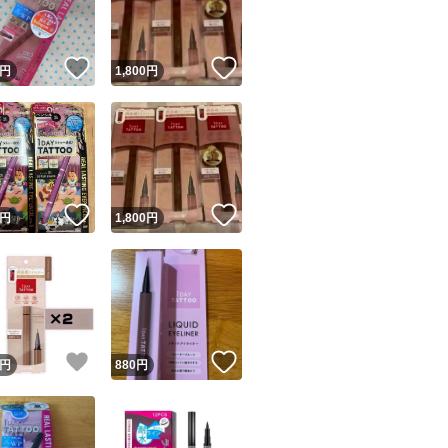
商品情報コピー機
リマ実績◯+
このユーザーは他フリマサービスでの取引実績があります
！
いいね！
いいね！
円
1,800
円
出品ページへ
&安心発送
キャンセル
ジは実績に基づく表示であり、発送を保証しているものではありません
このユーザーは高頻度で24時間以内＆設定した発送日数内に
ード＆安心発送
ます
！
いいね！
いいね！
円
1,800
円
ード発送
このユーザーは高頻度で24時間以内に発送しています
発送
このユーザーは設定した発送日数内に発送しています
！
いいね！
いいね！
円
880
円