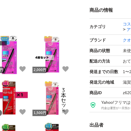
商品の情報
コス
カテゴリ
ア
ブランド
クオ
商品の状態
未使
配送の方法
おて
！
いいね！
いいね！
円
2,000
円
発送までの日数
1〜
発送元の地域
滋賀
商品ID
z62
Yahoo!フリ
代金は運営が一旦預か
！
いいね！
いいね！
円
1,500
円
出品者