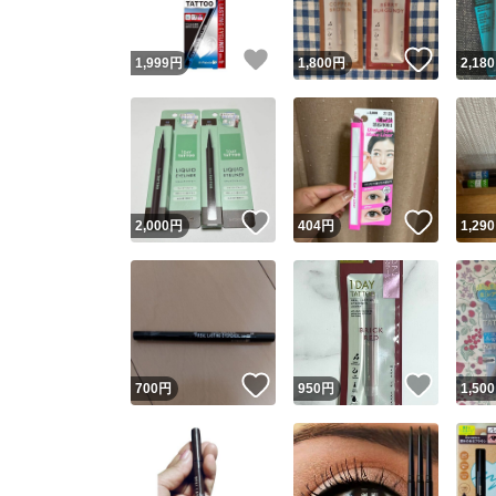
いいね！
いいね
1,999
円
1,800
円
2,180
いいね！
いいね
2,000
円
404
円
1,290
いいね！
いいね
700
円
950
円
1,500