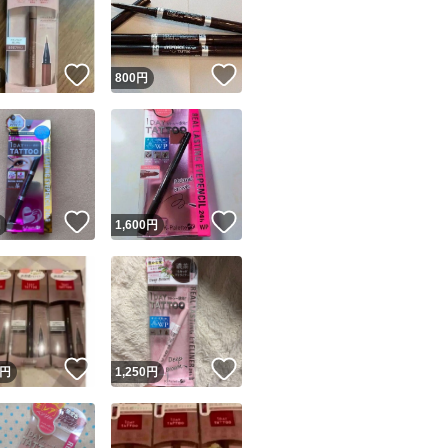
！
いいね！
いいね！
円
800
円
ユーザーの実績について
！
いいね！
いいね！
円
1,600
円
o!フリマが定めた一定の基準を満たしたユーザーにバッジを付与しています
出品者
この商品の情報をコピーします
取引出品者
Yahoo!フリマの基準をクリアした安心・安全なユーザーです
！
いいね！
いいね！
商品画像の
無断転載は禁止
されています
円
1,250
円
コピーされた情報は
必ずご自身の商品に合わせて編集
してください
コピーは
1商品につき1回
です
実績◯+
このユーザーはYahoo!フリマの取引を完了させた実績があり