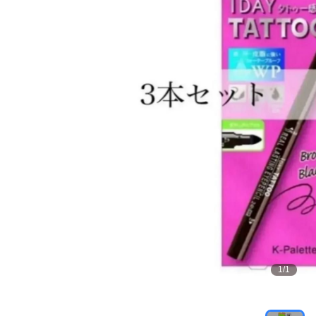
1
/
1