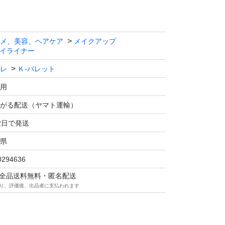
メ、美容、ヘアケア
メイクアップ
イライナー
レ
Ｋ-パレット
用
がる配送（ヤマト運輸）
2日で発送
県
0294636
マは全品送料無料・匿名配送
り、評価後、出品者に支払われます