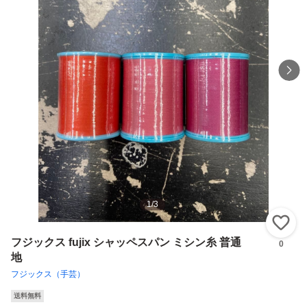
1
/
3
い
フジックス fujix シャッペスパン ミシン糸 普通
0
地
フジックス（手芸）
送料無料