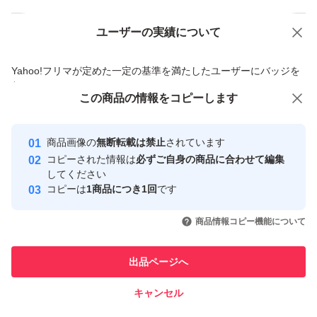
ユーザーの実績について
価格の相談
商品への質問
商品への質問からの値下げ交渉、不適切なカテゴリ変更依頼は禁止です
Yahoo!フリマが定めた一定の基準を満たしたユーザーにバッジを
付与しています
この商品をみている人にオススメ
この商品の情報をコピーします
安心取引出品者
Yahoo!フリマの基準をクリアした安
安心取引出品者
商品画像の
無断転載は禁止
されています
心・安全なユーザーです
コピーされた情報は
必ずご自身の商品に合わせて編集
取引実績
してください
コピーは
1商品につき1回
です
このユーザーはYahoo!フリマの取
取引実績◯+
いいね！
いいね！
1,000
円
1,000
円
1,000
円
引を完了させた実績があります
商品情報コピー機能について
このユーザーは他フリマサービス
他フリマ実績◯+
出品ページへ
での取引実績があります
キャンセル
スピード&安心発送
いいね！
いいね！
1,000
※このバッジは実績に基づく表示であり、発送を保証しているものではあり
円
1,000
円
1,000
円