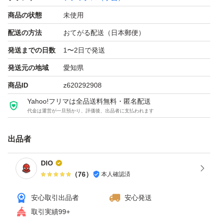
商品の状態
未使用
配送の方法
おてがる配送（日本郵便）
発送までの日数
1〜2日で発送
発送元の地域
愛知県
商品ID
z620292908
Yahoo!フリマは全品送料無料・匿名配送
代金は運営が一旦預かり、評価後、出品者に支払われます
出品者
DlO
（
76
）
本人確認済
安心取引出品者
安心発送
取引実績99+