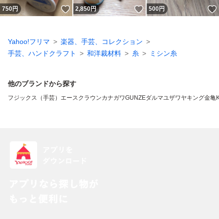
いいね！
いいね！
750
円
2,850
円
500
円
Yahoo!フリマ
楽器、手芸、コレクション
手芸、ハンドクラフト
和洋裁材料
糸
ミシン糸
他のブランドから探す
フジックス（手芸）
エースクラウン
カナガワ
GUNZE
ダルマ
ユザワヤ
キング
金亀