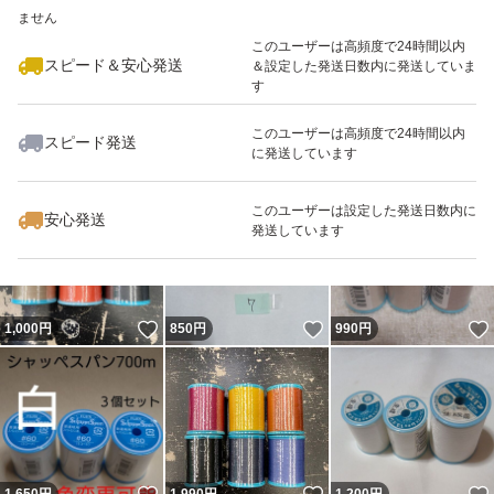
ません
このユーザーは高頻度で24時間以内
スピード＆安心発送
＆設定した発送日数内に発送していま
す
このユーザーは高頻度で24時間以内
スピード発送
に発送しています
いいね！
いいね！
2,450
円
1,140
円
1,440
円
このユーザーは設定した発送日数内に
安心発送
発送しています
いいね！
いいね！
1,000
円
850
円
990
円