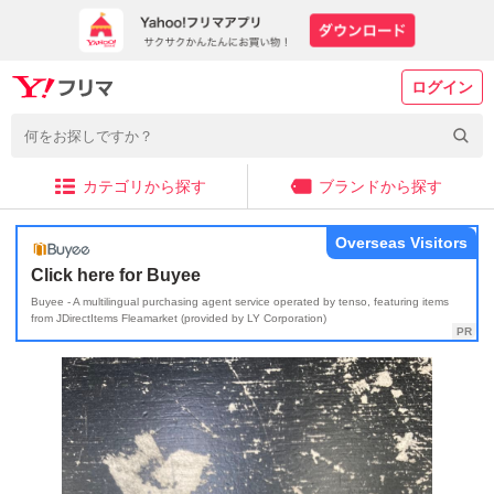
ログイン
カテゴリから探す
ブランドから探す
Overseas Visitors
Click here for Buyee
Buyee - A multilingual purchasing agent service operated by tenso, featuring items
from JDirectItems Fleamarket (provided by LY Corporation)