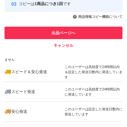
コピーは
1商品につき1回
です
このユーザーはYahoo!フリマの取
取引実績◯+
いいね！
いいね！
4,330
円
7,500
円
6,330
円
引を完了させた実績があります
商品情報コピー機能について
最大10%対象
このユーザーは他フリマサービス
他フリマ実績◯+
出品ページへ
での取引実績があります
キャンセル
スピード&安心発送
いいね！
いいね！
4,595
※このバッジは実績に基づく表示であり、発送を保証しているものではあり
円
12,800
円
3,900
円
ません
最大10%対象
このユーザーは高頻度で24時間以内
スピード＆安心発送
＆設定した発送日数内に発送していま
す
このユーザーは高頻度で24時間以内
スピード発送
に発送しています
いいね！
いいね！
5,000
円
9,000
円
5,680
円
最大10%対象
このユーザーは設定した発送日数内に
安心発送
発送しています