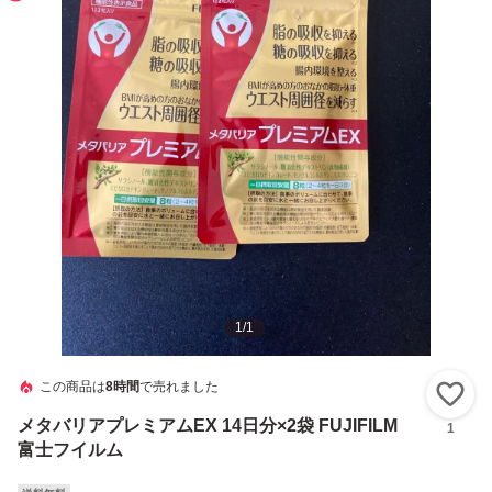
1
/
1
この商品は
8時間
で売れました
い
メタバリアプレミアムEX 14日分×2袋 FUJIFILM
1
富士フイルム