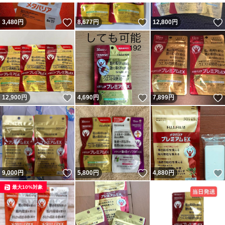
いいね！
いいね！
3,480
円
8,677
円
12,800
円
いいね！
いいね！
12,900
円
4,690
円
7,899
円
いいね！
いいね！
9,000
円
5,800
円
4,880
円
最大10%対象