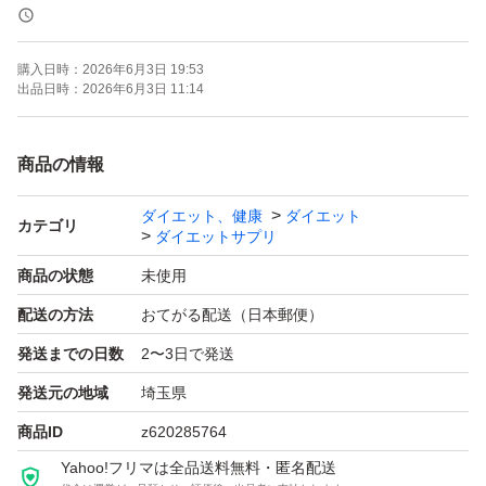
気になる方はお尋ね下さい。
購入日時：
2026年6月3日 19:53
出品日時：
2026年6月3日 11:14
2026.05月中旬に届いたものです。
商品の情報
＊新品・未使用・未開封ですが、自宅保管のため、細かい
ダイエット、健康
ダイエット
ことが気になる方のご購入はご遠慮ください。
カテゴリ
ダイエットサプリ
商品の状態
未使用
＊即購入OK
配送の方法
おてがる配送（日本郵便）
発送までの日数
2〜3日で発送
発送元の地域
埼玉県
商品ID
z620285764
Yahoo!フリマは全品送料無料・匿名配送