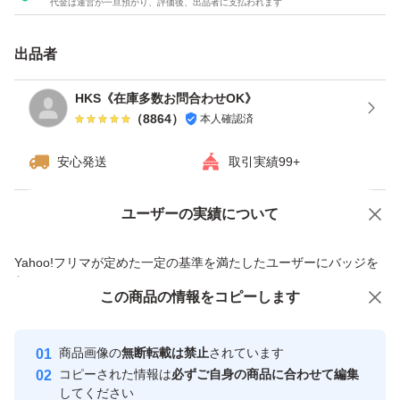
代金は運営が一旦預かり、評価後、出品者に支払われます
出品者
HKS《在庫多数お問合わせOK》
（
8864
）
本人確認済
安心発送
取引実績99+
ユーザーの実績について
価格の相談
商品への質問
商品への質問からの値下げ交渉、不適切なカテゴリ変更依頼は禁止です
Yahoo!フリマが定めた一定の基準を満たしたユーザーにバッジを
付与しています
この商品をみている人にオススメ
この商品の情報をコピーします
安心取引出品者
最大10%対象
Yahoo!フリマの基準をクリアした安
安心取引出品者
商品画像の
無断転載は禁止
されています
心・安全なユーザーです
コピーされた情報は
必ずご自身の商品に合わせて編集
取引実績
してください