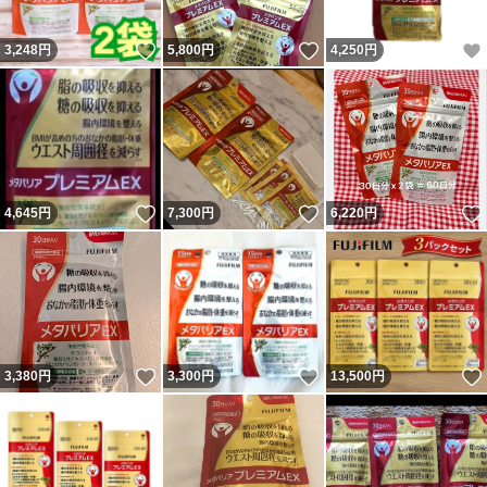
いいね！
いいね！
3,248
円
5,800
円
4,250
円
いいね！
いいね！
4,645
円
7,300
円
6,220
円
いいね！
いいね！
3,380
円
3,300
円
13,500
円