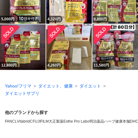
5,000
円
4,320
円
9,800
円
12,800
円
4,260
円
11,580
円
Yahoo!フリマ
ダイエット、健康
ダイエット
ダイエットサプリ
他のブランドから探す
FANCL
VitabridC
FUJIFILM
大正製薬
Esthe Pro Labo
明治薬品
ハーブ健康本舗
DH