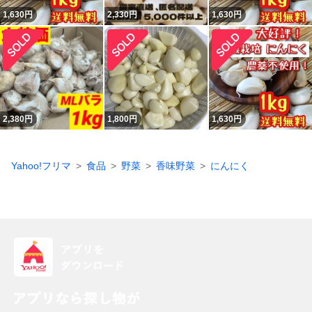
1,630
円
2,330
円
1,630
円
2,380
円
1,800
円
1,630
円
Yahoo!フリマ
食品
野菜
香味野菜
にんにく