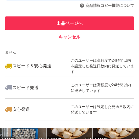
いいね！
いいね！
1,630
円
1,500
円
1,598
円
引を完了させた実績があります
商品情報コピー機能について
このユーザーは他フリマサービス
他フリマ実績◯+
出品ページへ
での取引実績があります
キャンセル
スピード&安心発送
いいね！
いいね！
1,333
※このバッジは実績に基づく表示であり、発送を保証しているものではあり
円
2,222
円
1,333
円
ません
このユーザーは高頻度で24時間以内
スピード＆安心発送
＆設定した発送日数内に発送していま
す
このユーザーは高頻度で24時間以内
スピード発送
に発送しています
いいね！
いいね！
1,580
円
1,333
円
1,500
円
このユーザーは設定した発送日数内に
安心発送
発送しています