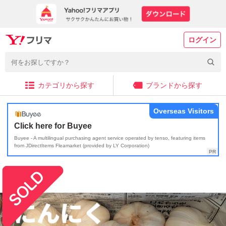
ログイン
カテゴリから探す
ブランドから探す
Overseas Visitors
Click here for Buyee
Buyee - A multilingual purchasing agent service operated by tenso, featuring items
from JDirectItems Fleamarket (provided by LY Corporation)