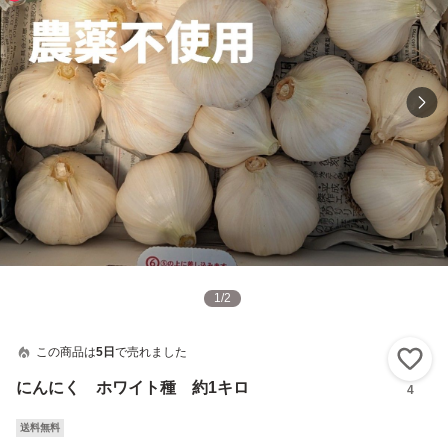
1
/
2
この商品は
5日
で売れました
い
にんにく ホワイト種 約1キロ
4
送料無料