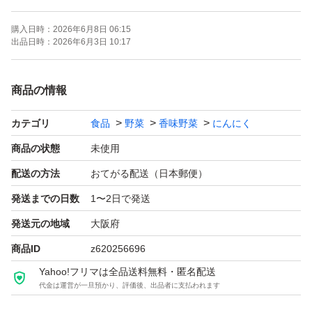
購入日時：
2026年6月8日 06:15
除草剤 化学肥料なしで 丁寧に育てました。
出品日時：
2026年6月3日 10:17
5月29日に収穫し、すぐ食べるなら野菜室、うちでは 風
商品の情報
通しが良い所に吊るしています。ネットにいれて吊るして
カテゴリ
食品
野菜
香味野菜
にんにく
下さい。
商品の状態
未使用
常温発送ですのですぐに開封を宜しくお願い致します。
配送の方法
おてがる配送（日本郵便）
発送までの日数
1〜2日で発送
写真はサンプルで箱込み 約1キロです。
発送元の地域
大阪府
商品ID
z620256696
Yahoo!フリマは全品送料無料・匿名配送
代金は運営が一旦預かり、評価後、出品者に支払われます