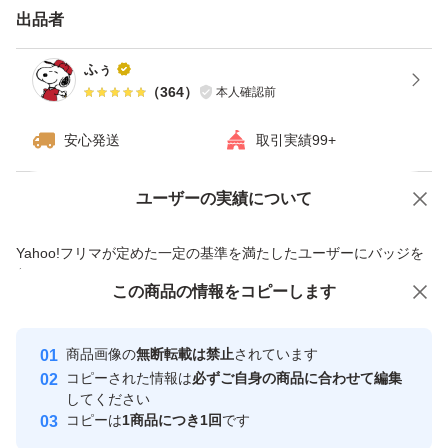
出品者
ふぅ
（
364
）
本人確認前
安心発送
取引実績99+
ユーザーの実績について
価格の相談
商品への質問
商品への質問からの値下げ交渉、不適切なカテゴリ変更依頼は禁止です
Yahoo!フリマが定めた一定の基準を満たしたユーザーにバッジを
付与しています
この商品をみている人にオススメ
この商品の情報をコピーします
安心取引出品者
最大10%対象
Yahoo!フリマの基準をクリアした安
安心取引出品者
商品画像の
無断転載は禁止
されています
心・安全なユーザーです
コピーされた情報は
必ずご自身の商品に合わせて編集
取引実績
してください
コピーは
1商品につき1回
です
このユーザーはYahoo!フリマの取
取引実績◯+