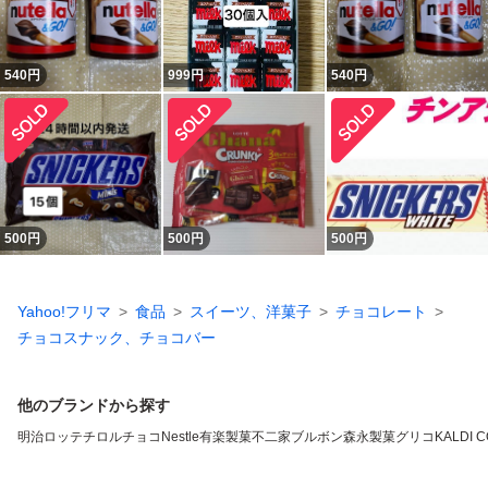
540
円
999
円
540
円
500
円
500
円
500
円
Yahoo!フリマ
食品
スイーツ、洋菓子
チョコレート
チョコスナック、チョコバー
他のブランドから探す
明治
ロッテ
チロルチョコ
Nestle
有楽製菓
不二家
ブルボン
森永製菓
グリコ
KALDI 