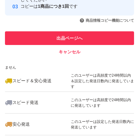
コピーは
1商品につき1回
です
このユーザーはYahoo!フリマの取
取引実績◯+
いいね！
いいね！
500
円
500
円
500
円
引を完了させた実績があります
商品情報コピー機能について
このユーザーは他フリマサービス
他フリマ実績◯+
出品ページへ
での取引実績があります
キャンセル
スピード&安心発送
いいね！
いいね！
541
※このバッジは実績に基づく表示であり、発送を保証しているものではあり
円
1,480
円
500
円
ません
最大10%対象
このユーザーは高頻度で24時間以内
スピード＆安心発送
＆設定した発送日数内に発送していま
す
このユーザーは高頻度で24時間以内
スピード発送
に発送しています
いいね！
いいね！
1,580
円
500
円
650
円
最大10%対象
最大10%対象
このユーザーは設定した発送日数内に
安心発送
発送しています