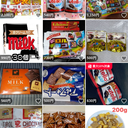
いいね！
いいね！
2,100
円
540
円
1,150
円
いいね！
いいね！
990
円
730
円
500
円
最大10%対象
いいね！
いいね！
560
円
500
円
630
円