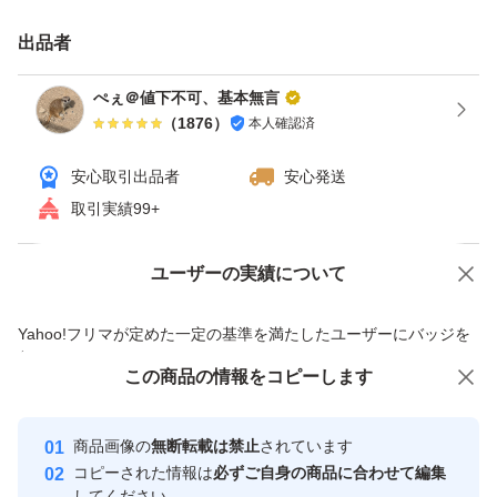
出品者
ぺぇ＠値下不可、基本無言
（
1876
）
本人確認済
安心取引出品者
安心発送
取引実績99+
ユーザーの実績について
価格の相談
商品への質問
商品への質問からの値下げ交渉、不適切なカテゴリ変更依頼は禁止です
Yahoo!フリマが定めた一定の基準を満たしたユーザーにバッジを
付与しています
この商品をみている人にオススメ
この商品の情報をコピーします
安心取引出品者
最大10%対象
最大10%対象
最大10%対象
Yahoo!フリマの基準をクリアした安
安心取引出品者
商品画像の
無断転載は禁止
されています
心・安全なユーザーです
コピーされた情報は
必ずご自身の商品に合わせて編集
取引実績
してください