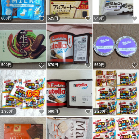
いいね！
いいね！
600
円
525
円
648
円
いいね！
いいね！
500
円
870
円
560
円
いいね！
いいね！
1,900
円
680
円
2,200
円