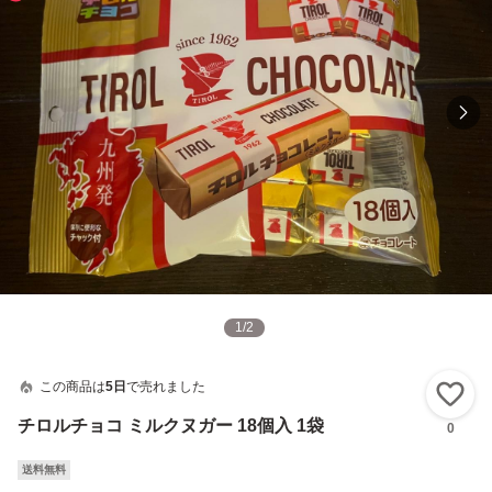
1
/
2
この商品は
5日
で売れました
い
チロルチョコ ミルクヌガー 18個入 1袋
0
送料無料