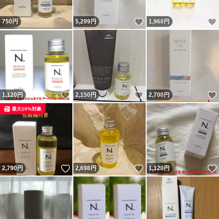
いいね！
750
円
5,299
円
1,960
円
いいね！
いいね！
1,120
円
2,150
円
2,700
円
最大10%対象
いいね！
いいね！
2,790
円
2,698
円
1,120
円