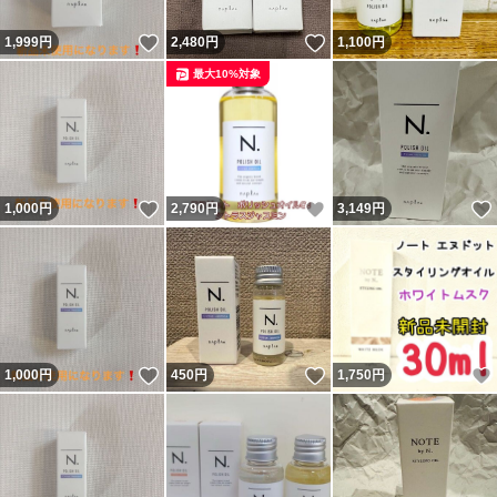
いいね！
いいね！
1,999
円
2,480
円
1,100
円
最大10%対象
いいね！
いいね！
1,000
円
2,790
円
3,149
円
いいね！
いいね！
1,000
円
450
円
1,750
円