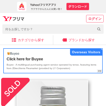
ログイン
カテゴリから探す
ブランドから探す
Overseas Visitors
Click here for Buyee
Buyee - A multilingual purchasing agent service operated by tenso, featuring items
from JDirectItems Fleamarket (provided by LY Corporation)