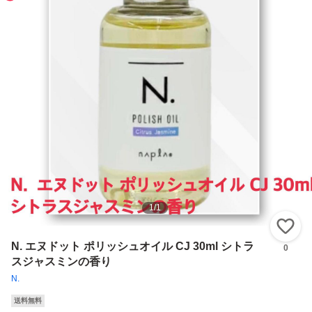
1
/
1
い
N. エヌドット ポリッシュオイル CJ 30ml シトラ
0
スジャスミンの香り
N.
送料無料