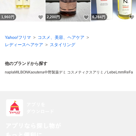
いいね！
いいね！
1,960
円
2,200
円
6,284
円
Yahoo!フリマ
コスメ、美容、ヘアケア
レディースヘアケア
スタイリング
他のブランドから探す
napla
MILBON
Kao
utena
中野製薬
デミ コスメティクス
アリミノ
LebeL
mm
ReFa