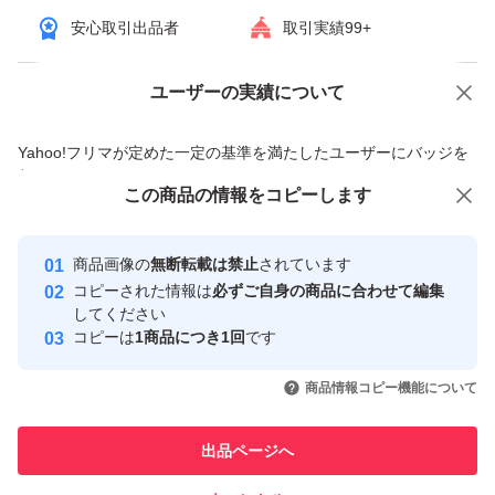
安心取引出品者
取引実績99+
ユーザーの実績について
価格の相談
商品への質問
商品への質問からの値下げ交渉、不適切なカテゴリ変更依頼は禁止です
Yahoo!フリマが定めた一定の基準を満たしたユーザーにバッジを
付与しています
この商品をみている人にオススメ
この商品の情報をコピーします
安心取引出品者
最大10%対象
最大10%対象
Yahoo!フリマの基準をクリアした安
安心取引出品者
商品画像の
無断転載は禁止
されています
心・安全なユーザーです
コピーされた情報は
必ずご自身の商品に合わせて編集
取引実績
してください
コピーは
1商品につき1回
です
このユーザーはYahoo!フリマの取
取引実績◯+
いいね！
いいね！
1,120
円
1,059
円
1,059
円
引を完了させた実績があります
商品情報コピー機能について
このユーザーは他フリマサービス
他フリマ実績◯+
出品ページへ
での取引実績があります