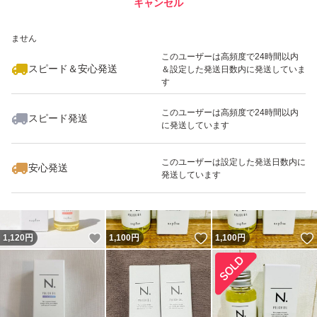
キャンセル
スピード&安心発送
いいね！
1,059
※このバッジは実績に基づく表示であり、発送を保証しているものではあり
円
2,200
円
1,048
円
ません
最大10%対象
このユーザーは高頻度で24時間以内
スピード＆安心発送
＆設定した発送日数内に発送していま
す
このユーザーは高頻度で24時間以内
スピード発送
に発送しています
いいね！
いいね！
4,200
円
1,090
円
2,999
円
このユーザーは設定した発送日数内に
安心発送
発送しています
いいね！
いいね！
1,120
円
1,100
円
1,100
円