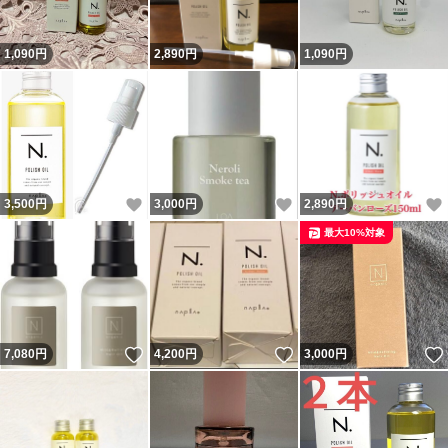
1,090
円
2,890
円
1,090
円
いいね！
いいね！
3,500
円
3,000
円
2,890
円
最大10%対象
いいね！
いいね！
7,080
円
4,200
円
3,000
円