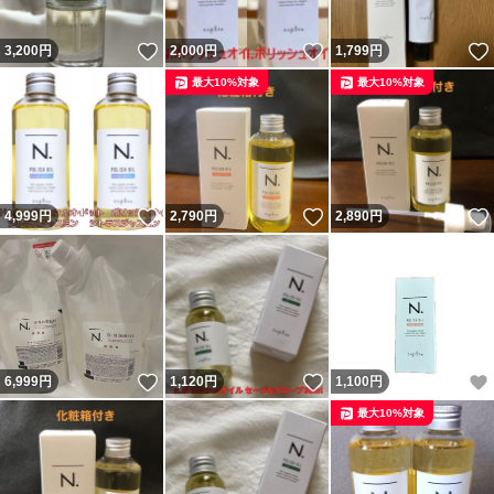
いいね！
いいね！
3,200
円
2,000
円
1,799
円
最大10%対象
最大10%対象
いいね！
いいね！
4,999
円
2,790
円
2,890
円
いいね！
いいね！
6,999
円
1,120
円
1,100
円
最大10%対象