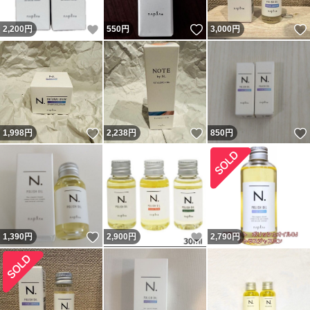
いいね！
いいね！
2,200
円
550
円
3,000
円
いいね！
いいね！
1,998
円
2,238
円
850
円
いいね！
いいね！
1,390
円
2,900
円
2,790
円