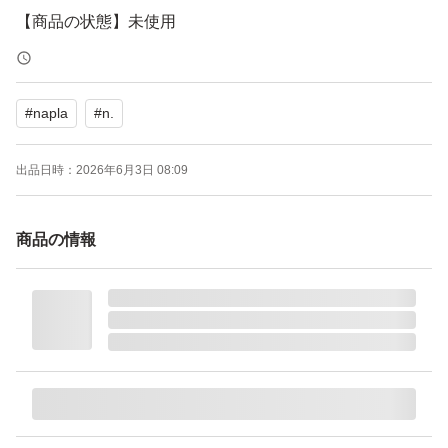
【商品の状態】未使用
ヘアスタイリングやボディケアにも使えるマルチユースな
#
napla
#
n.
オイルです。シトラスジャスミンの爽やかな香りが特徴で
す。
出品日時：
2026年6月3日 08:09
よろしくお願いいたします。
商品の情報