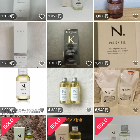
いいね！
1,150
円
1,090
円
3,000
円
いいね！
いいね！
2,700
円
3,300
円
1,200
円
いいね！
いいね！
2,900
円
4,880
円
6,948
円