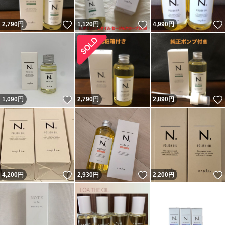
いいね！
いいね！
2,790
円
1,120
円
4,990
円
いいね！
1,090
円
2,790
円
2,890
円
いいね！
いいね！
4,200
円
2,930
円
2,200
円