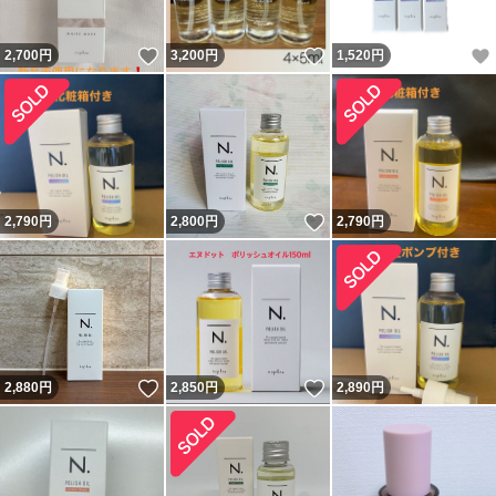
いいね！
いいね！
2,700
円
3,200
円
1,520
円
いいね！
2,790
円
2,800
円
2,790
円
いいね！
いいね！
2,880
円
2,850
円
2,890
円