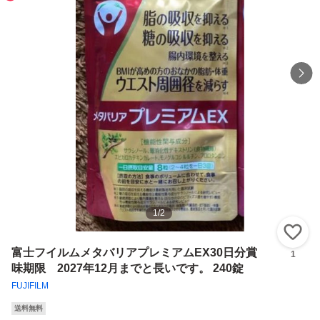
1
/
2
い
富士フイルムメタバリアプレミアムEX30日分賞
1
味期限 2027年12月までと長いです。 240錠
FUJIFILM
送料無料