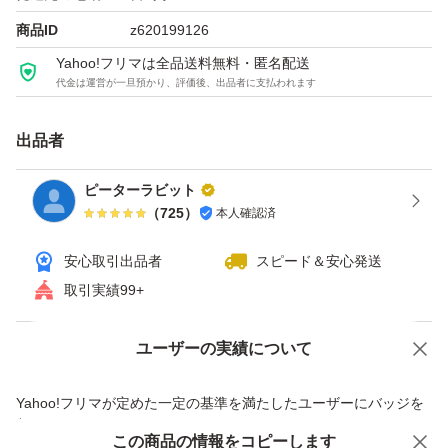
商品ID
z620199126
Yahoo!フリマは全品送料無料・匿名配送
代金は運営が一旦預かり、評価後、出品者に支払われます
出品者
ピーターラビット
（
725
）
本人確認済
安心取引出品者
スピード＆安心発送
取引実績99+
ユーザーの実績について
価格の相談
商品への質問
商品への質問からの値下げ交渉、不適切なカテゴリ変更依頼は禁止です
Yahoo!フリマが定めた一定の基準を満たしたユーザーにバッジを
付与しています
この商品をみている人にオススメ
この商品の情報をコピーします