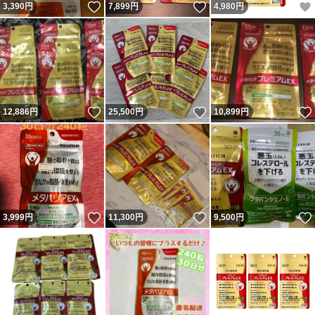
いいね！
いいね！
3,390
円
7,899
円
4,980
円
いいね！
いいね！
12,886
円
25,500
円
10,899
円
いいね！
いいね！
3,999
円
11,300
円
9,500
円