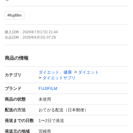
#
fujifilm
※ 複数個ございます。
※お安くしておりますので
購入日時：
2026年7月17日 21:44
お値段下げは、申し訳ありませんが、
出品日時：
2026年6月3日 07:29
お受けしておりません。
商品の情報
このままご購入お願い致します。
ダイエット、健康
ダイエット
カテゴリ
ダイエットサプリ
ブランド
FUJIFILM
商品の状態
未使用
配送の方法
おてがる配送（日本郵便）
発送までの日数
1〜2日で発送
発送元の地域
宮崎県