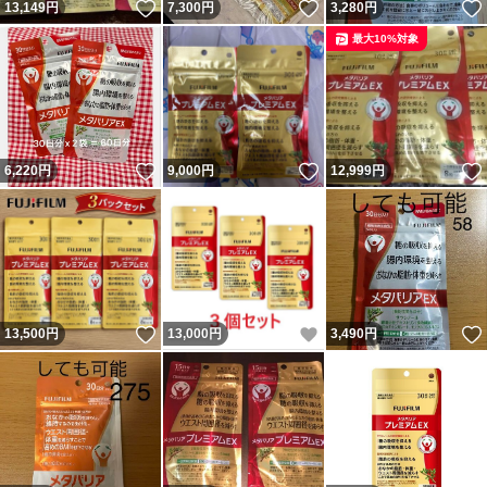
いいね！
いいね！
13,149
円
7,300
円
3,280
円
最大10%対象
いいね！
いいね！
6,220
円
9,000
円
12,999
円
いいね！
いいね！
13,500
円
13,000
円
3,490
円