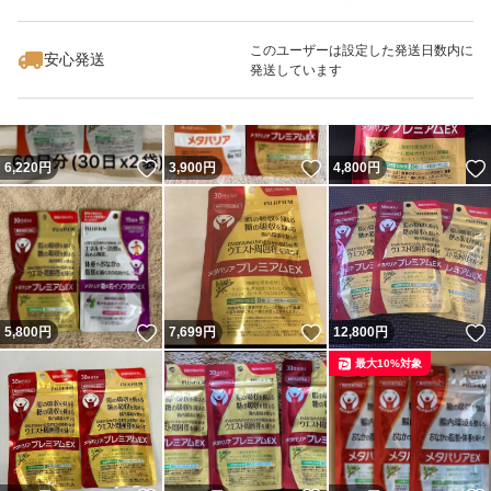
いいね！
いいね！
4,645
円
4,880
円
8,599
円
最大10%対象
このユーザーは設定した発送日数内に
安心発送
発送しています
いいね！
いいね！
6,220
円
3,900
円
4,800
円
いいね！
いいね！
5,800
円
7,699
円
12,800
円
最大10%対象