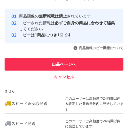
安心取引出品者
最大10%対象
Yahoo!フリマの基準をクリアした安
安心取引出品者
商品画像の
無断転載は禁止
されています
心・安全なユーザーです
コピーされた情報は
必ずご自身の商品に合わせて編集
取引実績
してください
コピーは
1商品につき1回
です
このユーザーはYahoo!フリマの取
取引実績◯+
いいね！
いいね！
4,600
円
4,400
円
4,595
円
引を完了させた実績があります
商品情報コピー機能について
最大10%対象
最大10%対象
このユーザーは他フリマサービス
他フリマ実績◯+
出品ページへ
での取引実績があります
キャンセル
スピード&安心発送
いいね！
いいね！
4,300
※このバッジは実績に基づく表示であり、発送を保証しているものではあり
円
4,500
円
4,690
円
ません
このユーザーは高頻度で24時間以内
スピード＆安心発送
＆設定した発送日数内に発送していま
す
このユーザーは高頻度で24時間以内
スピード発送
に発送しています