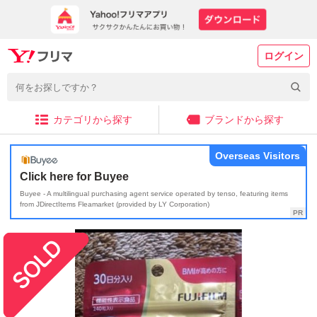
ログイン
カテゴリから探す
ブランドから探す
Overseas Visitors
Click here for Buyee
Buyee - A multilingual purchasing agent service operated by tenso, featuring items
from JDirectItems Fleamarket (provided by LY Corporation)