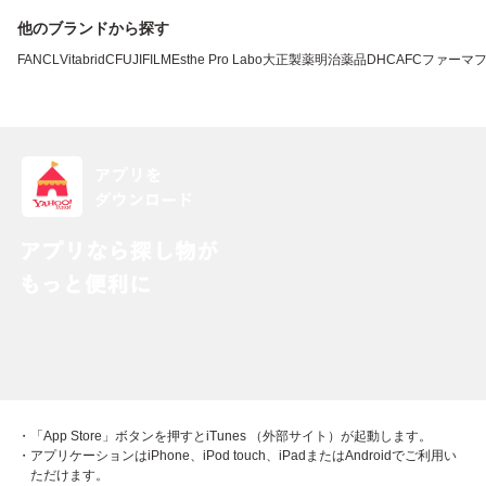
他のブランドから探す
FANCL
VitabridC
FUJIFILM
Esthe Pro Labo
大正製薬
明治薬品
DHC
AFC
ファーマ
・「App Store」ボタンを押すとiTunes （外部サイト）が起動します。
・アプリケーションはiPhone、iPod touch、iPadまたはAndroidでご利用い
ただけます。