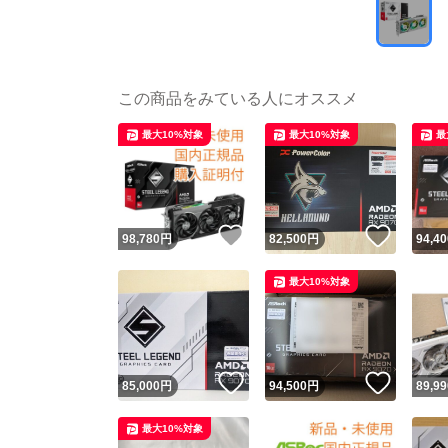
この商品をみている人にオススメ
最大10%対象
最大10%対象
最
いいね！
いいね
98,780
円
82,500
円
94,40
最大10%対象
いいね！
いいね
85,000
円
94,500
円
89,99
最大10%対象