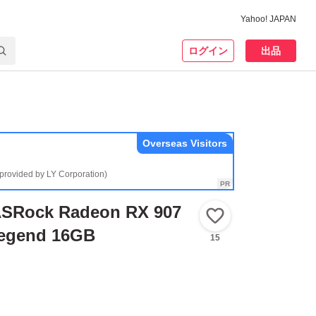
Yahoo! JAPAN
ログイン
出品
Overseas Visitors
(provided by LY Corporation)
ock Radeon RX 907
いいね！
Legend 16GB
15