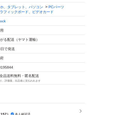
ホ、タブレット、パソコン
PCパーツ
ラフィックボード、ビデオカード
ock
用
がる配送（ヤマト運輸）
3日で発送
府
0195844
マは全品送料無料・匿名配送
り、評価後、出品者に支払われます
（
157
）
本人確認済