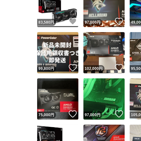
他フ
いいね！
いいね
83,580
円
97,000
円
49,00
スピード
※このバッ
スピ
いいね！
いいね
99,800
円
102,000
円
95,50
スピ
安心
いいね！
いいね
75,000
円
97,000
円
105,