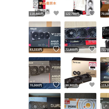
いいね！
いいね
118,880
円
122,780
円
70,00
いいね！
いいね
83,333
円
72,800
円
72,78
いいね！
いいね
70,000
円
98,900
円
115,