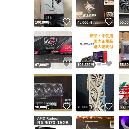
いいね！
いいね
100,800
円
45,000
円
55,00
いいね！
いいね
67,000
円
106,880
円
55,80
Yaho
安心取引
安心
いいね！
いいね
98,800
円
70,000
円
53,60
取引実績
取引