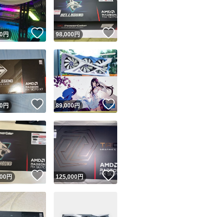
商品情報コピー機
リマ実績◯+
このユーザーは他フリマサービスでの取引実績があります
！
いいね！
いいね！
0
円
98,000
円
出品ページへ
&安心発送
キャンセル
ジは実績に基づく表示であり、発送を保証しているものではありません
このユーザーは高頻度で24時間以内＆設定した発送日数内に
ード＆安心発送
ます
！
いいね！
いいね！
0
円
89,000
円
ード発送
このユーザーは高頻度で24時間以内に発送しています
発送
このユーザーは設定した発送日数内に発送しています
！
いいね！
いいね！
000
円
125,000
円