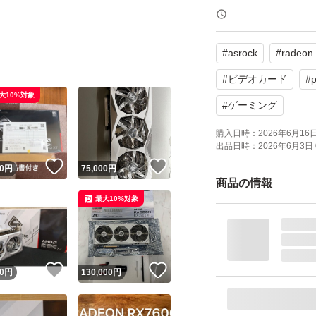
【モデル名】Radeon R
【メモリ容量】16G
#
asrock
#
radeon
【商品の状態】未
【カラー】ホワイ
#
ビデオカード
#
大10%対象
#
ゲーミング
よろしくお願いい
購入日時：
2026年6月16日 
出品日時：
2026年6月3日 
！
いいね！
いいね！
0
円
75,000
円
商品の情報
最大10%対象
！
いいね！
いいね！
0
円
130,000
円