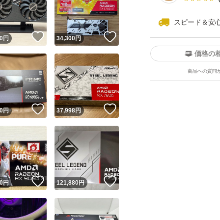
スピード＆安
！
いいね！
いいね！
0
円
34,300
円
価格の
商品への質問
ユーザーの実績について
！
いいね！
いいね！
0
円
37,998
円
o!フリマが定めた一定の基準を満たしたユーザーにバッジを付与しています
出品者
この商品の情報をコピーします
取引出品者
Yahoo!フリマの基準をクリアした安心・安全なユーザーです
！
いいね！
いいね！
商品画像の
無断転載は禁止
されています
0
円
121,880
円
コピーされた情報は
必ずご自身の商品に合わせて編集
してください
コピーは
1商品につき1回
です
実績◯+
このユーザーはYahoo!フリマの取引を完了させた実績があり