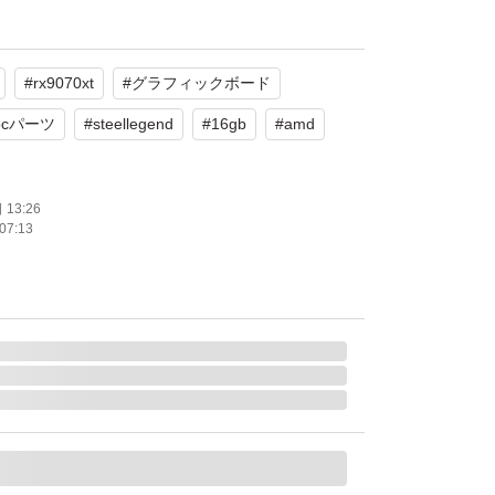
X 9070 XT Steel Legend
B
#
rx9070xt
#
グラフィックボード
使用
ト系
pcパーツ
#
steellegend
#
16gb
#
amd
たします。
13:26
07:13