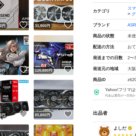
スマ
カテゴリ
グ
！
いいね！
いいね！
ブランド
ASR
0
円
31,900
円
商品の状態
未使
配送の方法
おて
発送までの日数
2〜
発送元の地域
大阪
！
いいね！
いいね！
0
円
126,880
円
商品ID
z62
Yahoo!フリ
代金は運営が一旦預か
出品者
！
いいね！
いいね！
0
円
85,800
円
よしだ