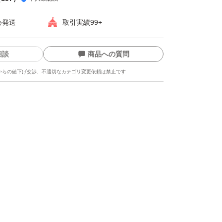
心発送
取引実績99+
相談
商品への質問
からの値下げ交渉、不適切なカテゴリ変更依頼は禁止です
ます