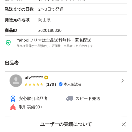
発送までの日数
2〜3日で発送
発送元の地域
岡山県
商品ID
z620188330
Yahoo!フリマは全品送料無料・匿名配送
代金は運営が一旦預かり、評価後、出品者に支払われます
出品者
afv********
（
179
）
本人確認済
安心取引出品者
スピード発送
取引実績99+
ユーザーの実績について
価格の相談
商品への質問