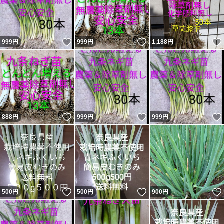
いいね！
いいね！
999
円
999
円
1,188
円
いいね！
いいね！
888
円
999
円
999
円
いいね！
いいね！
500
円
500
円
900
円