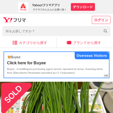
ログイン
カテゴリから探す
ブランドから探す
Overseas Visitors
Click here for Buyee
Buyee - A multilingual purchasing agent service operated by tenso, featuring items
from JDirectItems Fleamarket (provided by LY Corporation)