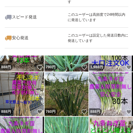
す
このユーザーは高頻度で24時間以内
スピード発送
に発送しています
いいね！
いいね！
888
円
1,188
円
888
円
このユーザーは設定した発送日数内に
安心発送
発送しています
いいね！
いいね！
888
円
790
円
1,988
円
いいね！
いいね！
888
円
760
円
888
円