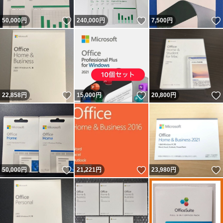
いいね！
いいね！
50,000
円
240,000
円
7,500
円
いいね！
いいね！
22,858
円
15,000
円
20,800
円
いいね！
いいね！
50,000
円
21,221
円
23,980
円