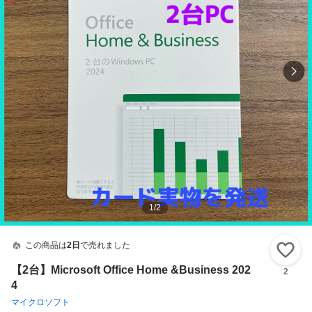
1
/
2
この商品は
2日
で売れました
い
【2台】Microsoft Office Home &Business 202
2
4
マイクロソフト