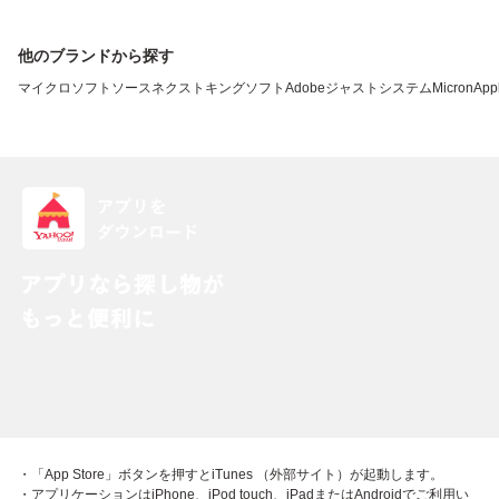
他のブランドから探す
マイクロソフト
ソースネクスト
キングソフト
Adobe
ジャストシステム
Micron
App
・「App Store」ボタンを押すとiTunes （外部サイト）が起動します。
・アプリケーションはiPhone、iPod touch、iPadまたはAndroidでご利用い