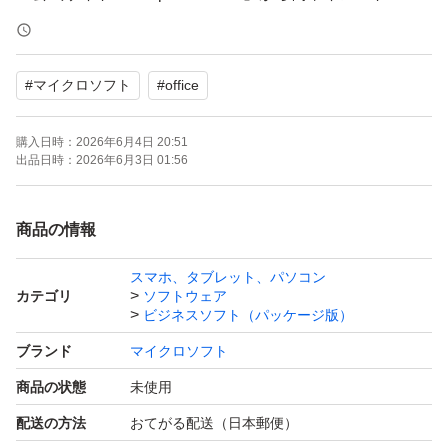
・電話認証のみに対応 ※専用サポートにより、自動認証
システムを利用してスムーズに認証可能（お客様ご自身で
#
マイクロソフト
#
office
の電話対応は不要です）
・再インストール可能
購入日時：
2026年6月4日 20:51
◆ 内容物
出品日時：
2026年6月3日 01:56
・未使用未開封 POSAカード（写真のカードを発送しま
す）
商品の情報
・初心者向けセットアップ手順書（同梱）
スマホ、タブレット、パソコン
◆ 発送・サポート
カテゴリ
ソフトウェア
お支払い確認後、24時間以内に発送いたします。
ビジネスソフト（パッケージ版）
インストール・認証完了まで丁寧にサポートいたしますの
ブランド
マイクロソフト
で、初めての方もご安心ください。
商品の状態
未使用
※すり替え防止のため、購入後の返品・返金はご遠慮くだ
配送の方法
おてがる配送（日本郵便）
さい。