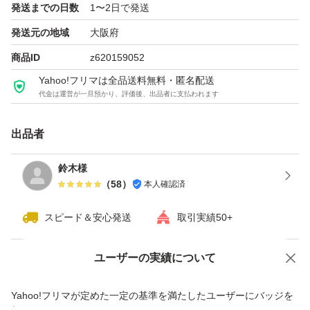
発送までの日数
1〜2日で発送
即購入OKです。よろしくお願いいたします。
発送元の地域
大阪府
#MicrosoftOffice
商品ID
z620159052
#Office2024
Yahoo!フリマは全品送料無料・匿名配送
#OfficeHomeBusiness2024
代金は運営が一旦預かり、評価後、出品者に支払われます
#POSAカード
#正規品
出品者
#永続ライセンス
鈴木様
#買い切り
（
58
）
本人確認済
#カード版
#未使用未開封
スピード＆安心発送
取引実績50+
#プロダクトキー
ユーザーの実績について
#Windows
価格の相談
商品への質問
#Mac
商品への質問からの値下げ交渉、不適切なカテゴリ変更依頼は禁止です
Yahoo!フリマが定めた一定の基準を満たしたユーザーにバッジを
#日本語版