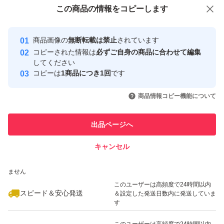
付与しています
この商品をみている人にオススメ
この商品の情報をコピーします
#Word
安心取引出品者
最大10%対象
最大10%対象
#Excel
Yahoo!フリマの基準をクリアした安
安心取引出品者
商品画像の
無断転載は禁止
されています
心・安全なユーザーです
#Outlook
コピーされた情報は
必ずご自身の商品に合わせて編集
#PowerPoint
取引実績
してください
コピーは
1商品につき1回
です
#OneNote
このユーザーはYahoo!フリマの取
取引実績◯+
いいね！
いいね！
29,500
円
24,800
円
22,800
円
引を完了させた実績があります
商品情報コピー機能について
このユーザーは他フリマサービス
他フリマ実績◯+
出品ページへ
での取引実績があります
キャンセル
スピード&安心発送
いいね！
いいね！
8,900
※このバッジは実績に基づく表示であり、発送を保証しているものではあり
円
25,000
円
9,800
円
ません
このユーザーは高頻度で24時間以内
スピード＆安心発送
＆設定した発送日数内に発送していま
す
このユーザーは高頻度で24時間以内