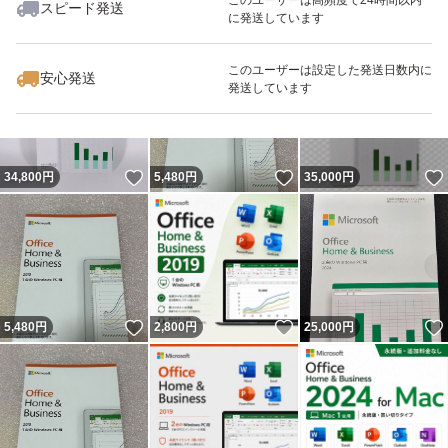
スピード発送
に発送しています
いいね！
いいね！
25,500
円
7,500
円
9,800
円
このユーザーは設定した発送日数内に
安心発送
発送しています
いいね！
いいね！
34,800
円
5,480
円
35,000
円
いいね！
いいね！
5,480
円
2,800
円
25,000
円