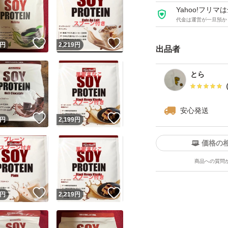
Yahoo!フリ
OgarMade ソイ
代金は運営が一旦預か
性プロテイン (抹茶, 
！
いいね！
いいね！
円
2,219
円
出品者
とら
安心発送
！
いいね！
いいね！
円
2,199
円
価格の
商品への質問
！
いいね！
いいね！
円
2,219
円