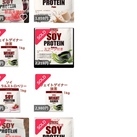
！
いいね！
円
1,659
円
円
2,219
円
円
2,980
円