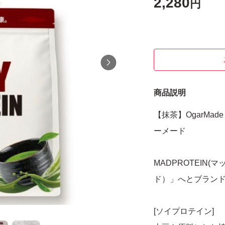
2,280
円
商品説明
【抹茶】OgarMad
ーメード
MADPROTEIN(
ド）」へとブラン
[ソイプロテイン]