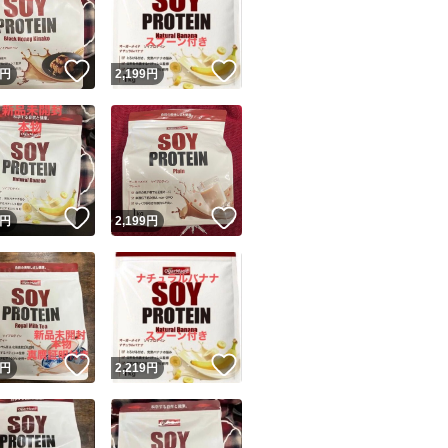
商品情報コピー機
リマ実績◯+
このユーザーは他フリマサービスでの取引実績があります
！
いいね！
いいね！
円
2,199
円
出品ページへ
&安心発送
キャンセル
ジは実績に基づく表示であり、発送を保証しているものではありません
このユーザーは高頻度で24時間以内＆設定した発送日数内に
ード＆安心発送
ます
！
いいね！
いいね！
円
2,199
円
ード発送
このユーザーは高頻度で24時間以内に発送しています
発送
このユーザーは設定した発送日数内に発送しています
！
いいね！
いいね！
円
2,219
円