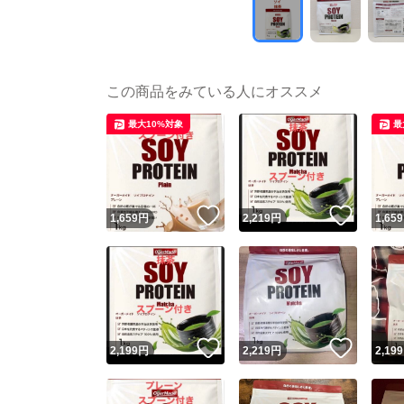
この商品をみている人にオススメ
最大10%対象
最
いいね！
いいね
1,659
円
2,219
円
1,659
いいね！
いいね
2,199
円
2,219
円
2,199