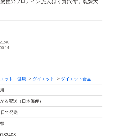
物性のプロテイン(たんぱく質)です。乾燥大
パク質であり、9種類の必須アミノ酸が含まれ
す。
21:40
00:14
テビアを使用しております。
エット、健康
ダイエット
ダイエット食品
食物繊維が豊富で腹持ちがよく満足感を得やす
用
したい方にもオススメです。
がる配送（日本郵便）
2日で発送
1杯(1食20g)に水や牛乳、お好きな飲料に混ぜ
県
さい。
0133408