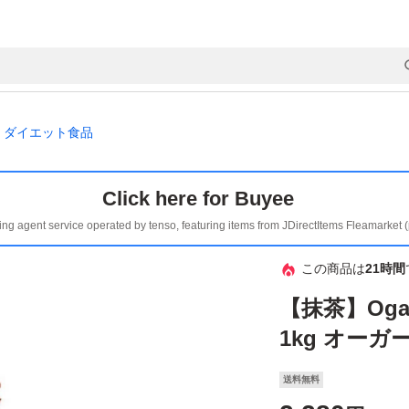
ダイエット食品
Click here for Buyee
ing agent service operated by tenso, featuring items from JDirectItems Fleamarket 
この商品は
21時間
【抹茶】Oga
1kg オー
送料無料