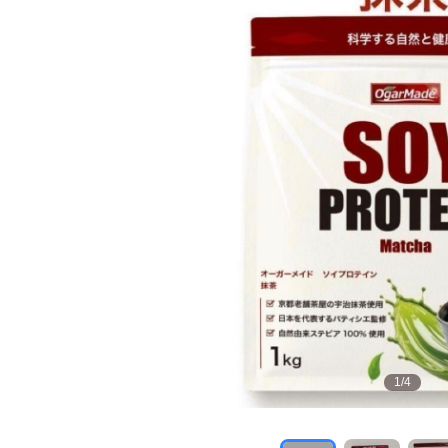
1
/
4