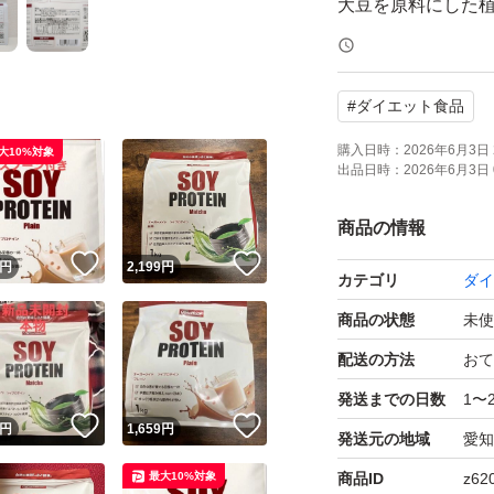
大豆を原料にした植
豆の約30％がタン
ているのが特徴で
#
ダイエット食品
[原料へのこだわり]
購入日時：
2026年6月3日 
大10%対象
出品日時：
2026年6月3日 
植物由来であるス
商品の情報
[ダイエット]
！
いいね！
いいね！
円
2,199
円
カテゴリ
ダイ
ソイプロテインは
商品の状態
未使
い為、ダイエット
配送の方法
おて
[お召し上がり方]
発送までの日数
1〜
！
いいね！
いいね！
付属スプーン山盛り
円
1,659
円
発送元の地域
愛知
てお召し上がり下
最大10%対象
商品ID
z62