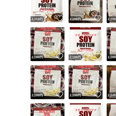
他フ
いいね！
いいね
2,219
円
2,199
円
2,199
スピード
※このバッ
スピ
いいね！
いいね
2,199
円
2,199
円
2,199
スピ
安心
いいね！
いいね
2,199
円
2,199
円
2,249