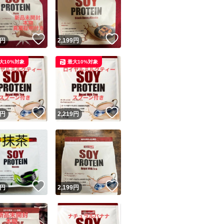
！
いいね！
いいね！
円
2,199
円
大10%対象
最大10%対象
ユーザーの実績について
！
いいね！
いいね！
円
2,219
円
o!フリマが定めた一定の基準を満たしたユーザーにバッジを付与しています
出品者
この商品の情報をコピーします
取引出品者
Yahoo!フリマの基準をクリアした安心・安全なユーザーです
！
いいね！
いいね！
商品画像の
無断転載は禁止
されています
円
2,199
円
コピーされた情報は
必ずご自身の商品に合わせて編集
してください
コピーは
1商品につき1回
です
実績◯+
このユーザーはYahoo!フリマの取引を完了させた実績があり