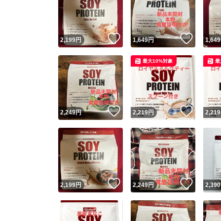
いいね！
いいね
2,199
円
1,649
円
1,649
最大10%対象
最
いいね！
いいね
2,249
円
2,219
円
2,219
Yaho
安心取引
安心
いいね！
いいね
2,199
円
2,249
円
2,390
取引実績
取引