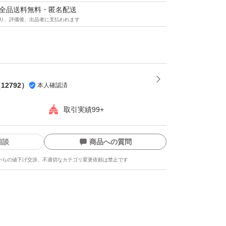
マは全品送料無料・匿名配送
プロテイン 人工甘味料不使用 国内製造 大豆 植物
り、評価後、出品者に支払われます
1kg)
（
12792
）
本人確認済
取引実績99+
相談
商品への質問
からの値下げ交渉、不適切なカテゴリ変更依頼は禁止です