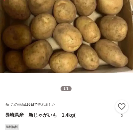
1
/
1
この商品は
6日
で売れました
い
長崎県産 新じゃがいも 1.4kg(
2
送料無料