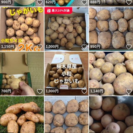
いいね！
いいね！
900
円
620
円
888
円
最大10%対象
いいね！
いいね！
1,150
円
1,000
円
950
円
いいね！
いいね！
700
円
1,000
円
1,140
円