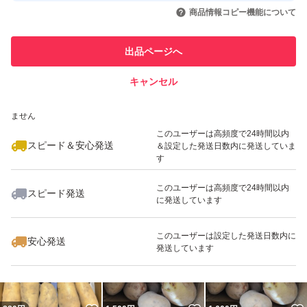
いいね！
いいね！
900
円
850
円
700
円
引を完了させた実績があります
商品情報コピー機能について
最大10%対象
最大10%対象
最大10%対象
このユーザーは他フリマサービス
他フリマ実績◯+
出品ページへ
での取引実績があります
キャンセル
スピード&安心発送
いいね！
いいね！
700
※このバッジは実績に基づく表示であり、発送を保証しているものではあり
円
1,380
円
1,000
円
ません
最大10%対象
このユーザーは高頻度で24時間以内
スピード＆安心発送
＆設定した発送日数内に発送していま
す
このユーザーは高頻度で24時間以内
スピード発送
に発送しています
いいね！
いいね！
880
円
1,600
円
650
円
最大10%対象
このユーザーは設定した発送日数内に
安心発送
発送しています