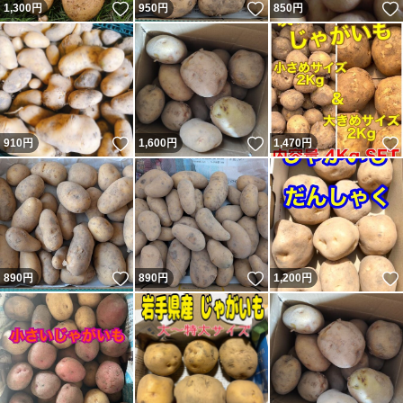
いいね！
いいね！
1,300
円
950
円
850
円
いいね！
いいね！
910
円
1,600
円
1,470
円
いいね！
いいね！
890
円
890
円
1,200
円