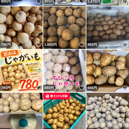
いいね！
いいね！
880
円
900
円
1,470
円
いいね！
いいね！
790
円
1,000
円
980
円
いいね！
いいね！
780
円
880
円
666
円
最大10%対象