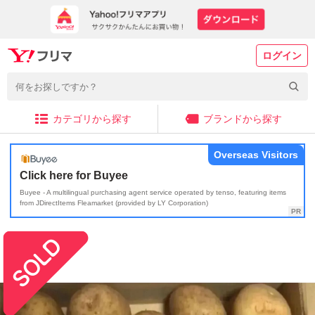
ログイン
カテゴリから探す
ブランドから探す
Overseas Visitors
Click here for Buyee
Buyee - A multilingual purchasing agent service operated by tenso, featuring items
from JDirectItems Fleamarket (provided by LY Corporation)