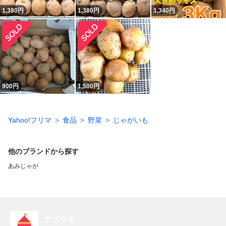
1,380
円
1,380
円
1,340
円
900
円
1,500
円
Yahoo!フリマ
食品
野菜
じゃがいも
他のブランドから探す
あみじゃが