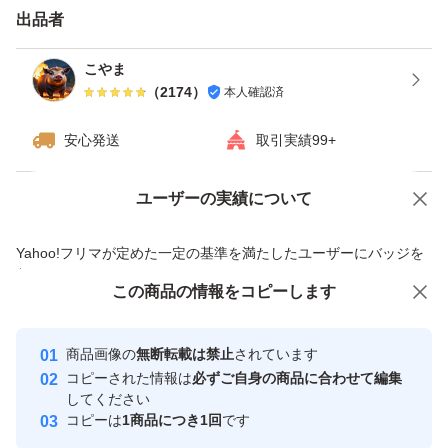
出品者
こやま
（
2174
）
本人確認済
安心発送
取引実績99+
ユーザーの実績について
価格の相談
商品への質問
商品への質問からの値下げ交渉、不適切なカテゴリ変更依頼は禁止です
Yahoo!フリマが定めた一定の基準を満たしたユーザーにバッジを
付与しています
この商品をみている人にオススメ
この商品の情報をコピーします
安心取引出品者
最大10%対象
最大10%対象
Yahoo!フリマの基準をクリアした安
安心取引出品者
商品画像の
無断転載は禁止
されています
心・安全なユーザーです
コピーされた情報は
必ずご自身の商品に合わせて編集
取引実績
してください
コピーは
1商品につき1回
です
このユーザーはYahoo!フリマの取
取引実績◯+