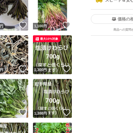
スピード＆安
価格の
！
いいね！
いいね！
円
1,100
円
商品への質問
最大10%対象
！
いいね！
いいね！
円
1,300
円
！
いいね！
いいね！
円
1,300
円