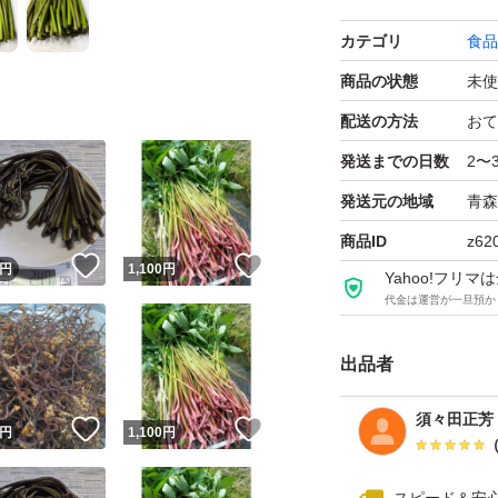
カテゴリ
食品
商品の状態
未使
配送の方法
おて
発送までの日数
2〜
発送元の地域
青森
商品ID
z62
！
いいね！
いいね！
円
1,100
円
Yahoo!フリ
代金は運営が一旦預か
出品者
須々田正芳
！
いいね！
いいね！
円
1,100
円