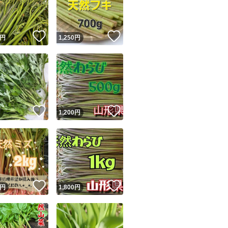
商品情報コピー機
リマ実績◯+
このユーザーは他フリマサービスでの取引実績があります
！
いいね！
いいね！
円
1,250
円
出品ページへ
&安心発送
キャンセル
ジは実績に基づく表示であり、発送を保証しているものではありません
このユーザーは高頻度で24時間以内＆設定した発送日数内に
ード＆安心発送
ます
！
いいね！
いいね！
円
1,200
円
ード発送
このユーザーは高頻度で24時間以内に発送しています
発送
このユーザーは設定した発送日数内に発送しています
！
いいね！
いいね！
円
1,800
円