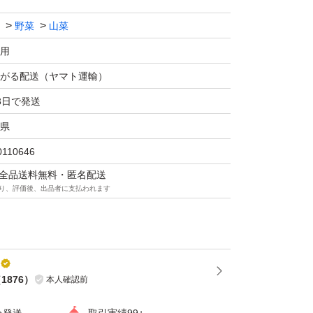
野菜
山菜
用
がる配送（ヤマト運輸）
3日で発送
県
0110646
マは全品送料無料・匿名配送
り、評価後、出品者に支払われます
（
1876
）
本人確認前