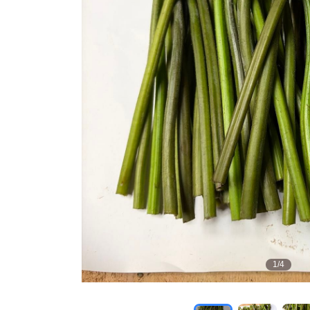
1
/
4