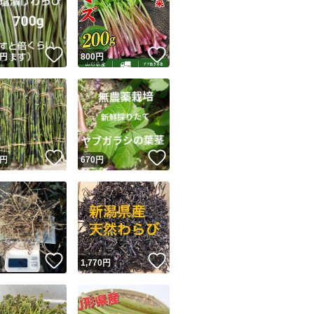
！
いいね！
いいね！
円
800
円
ユーザーの実績について
！
いいね！
いいね！
円
670
円
o!フリマが定めた一定の基準を満たしたユーザーにバッジを付与しています
出品者
この商品の情報をコピーします
取引出品者
Yahoo!フリマの基準をクリアした安心・安全なユーザーです
！
いいね！
いいね！
商品画像の
無断転載は禁止
されています
円
1,770
円
コピーされた情報は
必ずご自身の商品に合わせて編集
してください
コピーは
1商品につき1回
です
実績◯+
このユーザーはYahoo!フリマの取引を完了させた実績があり