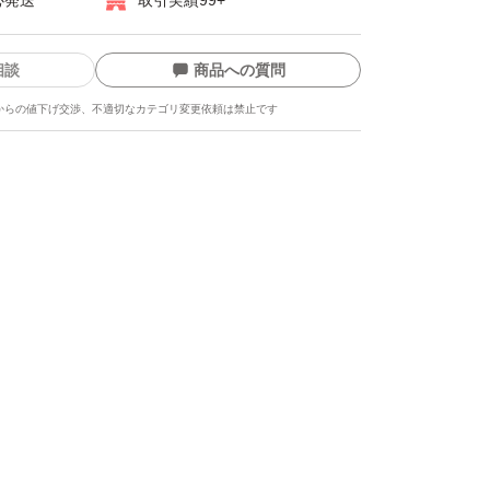
心発送
取引実績99+
相談
商品への質問
からの値下げ交渉、不適切なカテゴリ変更依頼は禁止です