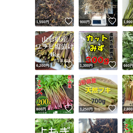
他フ
いいね！
いいね
1,550
円
900
円
1,900
スピード
※このバッ
スピ
いいね！
いいね
6,200
円
1,300
円
660
スピ
安心
いいね！
いいね
800
円
1,250
円
2,800