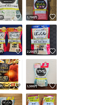
商品情報コピー機
リマ実績◯+
このユーザーは他フリマサービスでの取引実績があります
！
いいね！
いいね！
円
1,700
円
出品ページへ
&安心発送
キャンセル
ジは実績に基づく表示であり、発送を保証しているものではありません
このユーザーは高頻度で24時間以内＆設定した発送日数内に
ード＆安心発送
ます
！
いいね！
いいね！
円
2,200
円
ード発送
このユーザーは高頻度で24時間以内に発送しています
発送
このユーザーは設定した発送日数内に発送しています
！
いいね！
いいね！
円
1,500
円