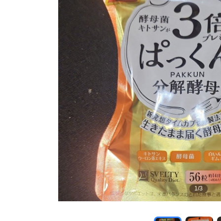
1
/
3