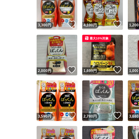
いいね！
いいね
3,300
円
4,100
円
1,200
最大10%対象
いいね！
いいね
2,000
円
1,699
円
1,000
Yaho
安心取引
安心
いいね！
いいね
3,590
円
2,780
円
3,680
取引実績
取引