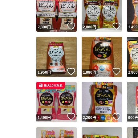
いいね！
いいね
2,300
円
2,880
円
1,499
いいね！
いいね
1,950
円
1,880
円
2,860
最大10%対象
いいね！
いいね
1,490
円
2,200
円
900