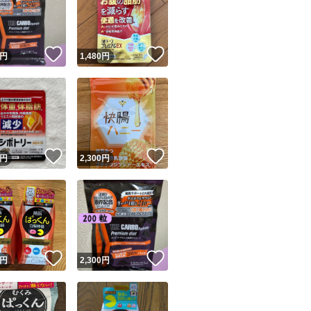
！
いいね！
いいね！
円
1,480
円
ユーザーの実績について
！
いいね！
いいね！
円
2,300
円
o!フリマが定めた一定の基準を満たしたユーザーにバッジを付与しています
出品者
この商品の情報をコピーします
取引出品者
Yahoo!フリマの基準をクリアした安心・安全なユーザーです
！
いいね！
いいね！
商品画像の
無断転載は禁止
されています
円
2,300
円
コピーされた情報は
必ずご自身の商品に合わせて編集
してください
コピーは
1商品につき1回
です
実績◯+
このユーザーはYahoo!フリマの取引を完了させた実績があり