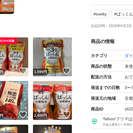
#
svelty
#
ぱっく
出品日時：
2026年6月2日 
商品の情報
大10%対象
カテゴリ
ダイ
商品の状態
未使
！
いいね！
いいね！
円
1,599
円
配送の方法
おて
発送までの日数
3〜
発送元の地域
京都
商品ID
z62
！
いいね！
いいね！
円
2,400
円
Yahoo!フリ
代金は運営が一旦預か