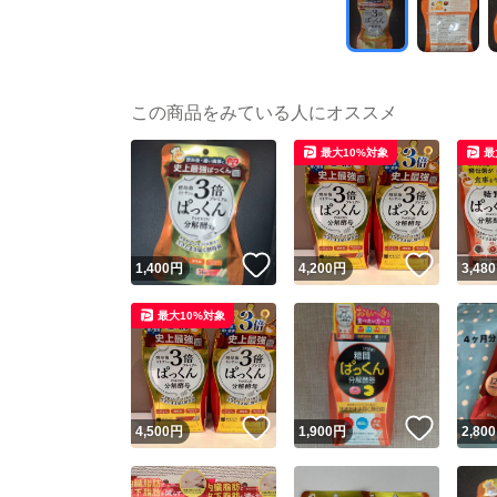
この商品をみている人にオススメ
最大10%対象
最
いいね！
いいね
1,400
円
4,200
円
3,480
最大10%対象
いいね！
いいね
4,500
円
1,900
円
2,800