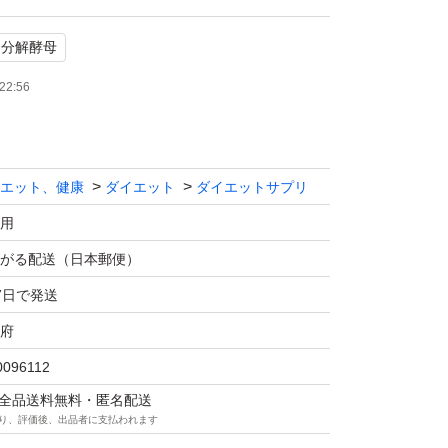
ん分解酵母
22:56
エット、健康
ダイエット
ダイエットサプリ
用
がる配送（日本郵便）
7日で発送
府
0096112
マは全品送料無料・匿名配送
り、評価後、出品者に支払われます