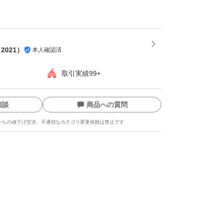
（
2021
）
本人確認済
取引実績99+
相談
商品への質問
からの値下げ交渉、不適切なカテゴリ変更依頼は禁止です