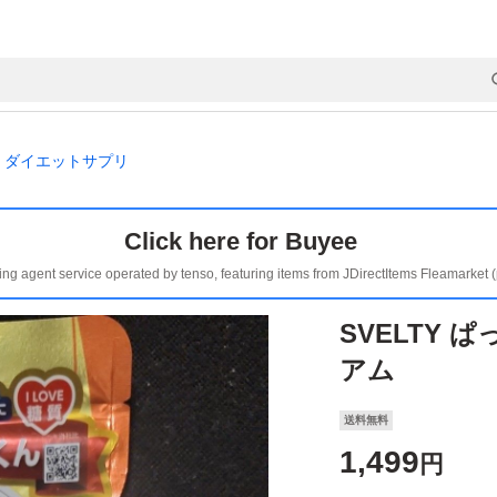
ダイエットサプリ
Click here for Buyee
ing agent service operated by tenso, featuring items from JDirectItems Fleamarket 
SVELTY
アム
送料無料
1,499
円