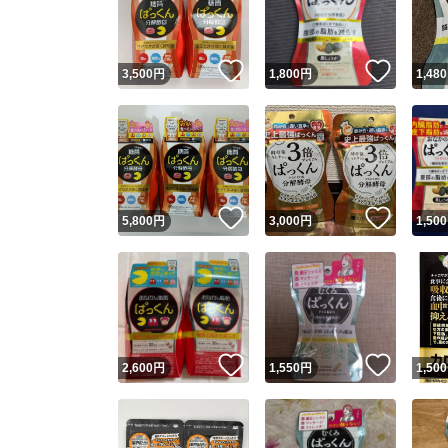
他フ
いいね！
いいね
3,500
円
1,800
円
1,480
スピード
※このバッ
スピ
いいね！
いいね
5,800
円
3,000
円
1,500
スピ
安心
いいね！
いいね
2,600
円
1,550
円
1,500