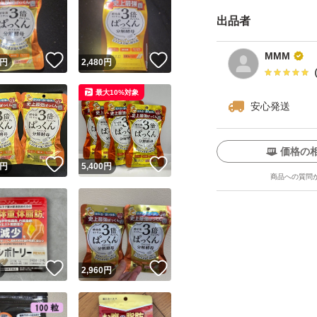
出品者
MMM
！
いいね！
いいね！
円
2,480
円
最大10%対象
安心発送
価格の
！
いいね！
いいね！
円
5,400
円
商品への質問
！
いいね！
いいね！
円
2,960
円