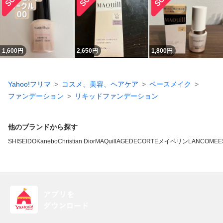
1,600
円
2,650
円
1,800
円
Yahoo!フリマ
コスメ、美容、ヘアケア
ベースメイク
ファンデーション
リキッドファンデーション
他のブランドから探す
SHISEIDO
Kanebo
Christian Dior
MAQuillAGE
DECORTE
メイベリン
LANCOME
E