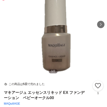
1
/
2
この商品は
5日
で売れました
い
マキアージュ エッセンスリキッド EX ファンデ
1
ーション ベビーオークル00
MAQuillAGE