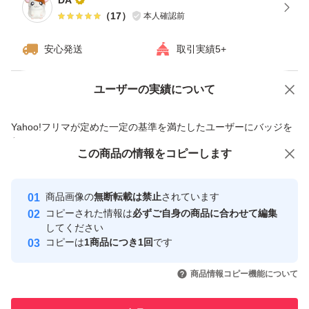
DA
（
17
）
本人確認前
安心発送
取引実績5+
ユーザーの実績について
価格の相談
商品への質問
商品への質問からの値下げ交渉、不適切なカテゴリ変更依頼は禁止です
Yahoo!フリマが定めた一定の基準を満たしたユーザーにバッジを
付与しています
この商品をみている人にオススメ
この商品の情報をコピーします
安心取引出品者
Yahoo!フリマの基準をクリアした安
安心取引出品者
商品画像の
無断転載は禁止
されています
心・安全なユーザーです
コピーされた情報は
必ずご自身の商品に合わせて編集
取引実績
してください
コピーは
1商品につき1回
です
このユーザーはYahoo!フリマの取
取引実績◯+
いいね！
いいね！
2,499
円
1,800
円
2,500
円
引を完了させた実績があります
商品情報コピー機能について
このユーザーは他フリマサービス