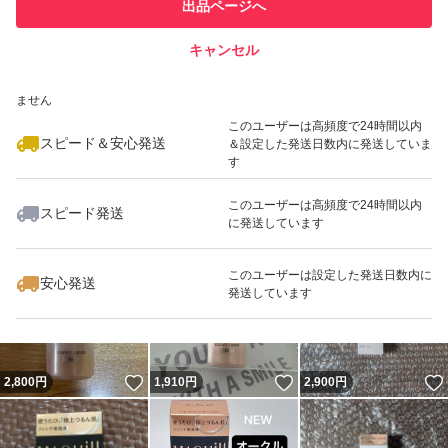
他フリマ実績◯+
出品ページへ
での取引実績があります
キャンセル
スピード&安心発送
いいね！
いいね！
2,800
※このバッジは実績に基づく表示であり、発送を保証しているものではあり
円
3,000
円
2,100
円
ません
このユーザーは高頻度で24時間以内
スピード＆安心発送
＆設定した発送日数内に発送していま
す
このユーザーは高頻度で24時間以内
スピード発送
に発送しています
いいね！
いいね！
2,500
円
2,200
円
2,300
円
このユーザーは設定した発送日数内に
安心発送
発送しています
いいね！
いいね！
2,800
円
1,910
円
2,900
円