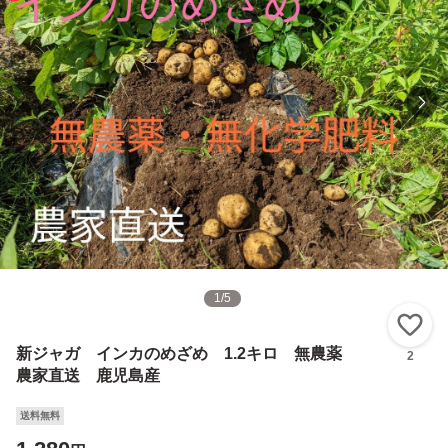
1
/
5
い
新ジャガ インカのめざめ 1.2キロ 無農薬
2
農家直送 鹿児島産
送料無料