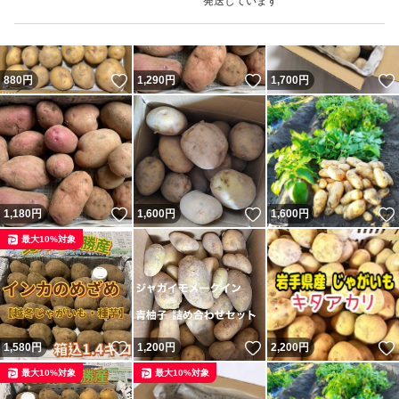
発送しています
いいね！
いいね！
880
円
1,290
円
1,700
円
いいね！
いいね！
1,180
円
1,600
円
1,600
円
最大10%対象
いいね！
いいね！
1,580
円
1,200
円
2,200
円
最大10%対象
最大10%対象