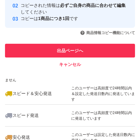
コピーされた情報は
必ずご自身の商品に合わせて編集
取引実績
してください
コピーは
1商品につき1回
です
このユーザーはYahoo!フリマの取
取引実績◯+
いいね！
いいね！
1,380
円
1,400
円
1,500
円
引を完了させた実績があります
商品情報コピー機能について
最大10%対象
最大10%対象
このユーザーは他フリマサービス
他フリマ実績◯+
出品ページへ
での取引実績があります
キャンセル
スピード&安心発送
いいね！
いいね！
1,500
※このバッジは実績に基づく表示であり、発送を保証しているものではあり
円
2,000
円
1,470
円
ません
最大10%対象
最大10%対象
このユーザーは高頻度で24時間以内
スピード＆安心発送
＆設定した発送日数内に発送していま
す
このユーザーは高頻度で24時間以内
スピード発送
に発送しています
いいね！
いいね！
1,480
円
2,000
円
1,600
円
最大10%対象
このユーザーは設定した発送日数内に
安心発送