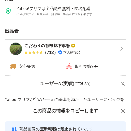
お願いします。
Yahoo!フリマは全品送料無料・匿名配送
代金は運営が一旦預かり、評価後、出品者に支払われます
大小混合箱込み約1.2Ｋg 鮮度維持のため土付きで
発送致します。
出品者
こだわりの有機栽培市場
（
712
）
本人確認済
安心発送
取引実績99+
ユーザーの実績について
価格の相談
商品への質問
商品への質問からの値下げ交渉、不適切なカテゴリ変更依頼は禁止です
Yahoo!フリマが定めた一定の基準を満たしたユーザーにバッジを
付与しています
この商品をみている人にオススメ
この商品の情報をコピーします
安心取引出品者
最大10%対象
最大10%対象
最大10%対象
Yahoo!フリマの基準をクリアした安
安心取引出品者
商品画像の
無断転載は禁止
されています
心・安全なユーザーです