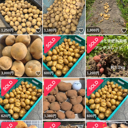
いいね！
いいね！
1,250
円
1,180
円
1,900
円
いいね！
3,000
円
600
円
1,200
円
620
円
1,380
円
600
円