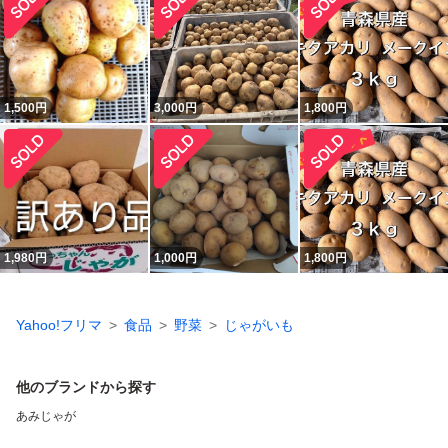
1,500
円
3,000
円
1,800
円
1,980
円
1,000
円
1,800
円
Yahoo!フリマ
食品
野菜
じゃがいも
他のブランドから探す
あみじゃが