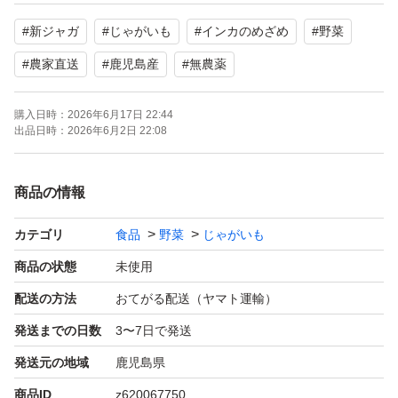
インカのめざめは、生産量が少なく希少！
#
新ジャガ
#
じゃがいも
#
インカのめざめ
#
野菜
大きさは普通のじゃがいもより小さいです。
無農薬なので皮むき不要で皮ごと食べて下さい。
#
農家直送
#
鹿児島産
#
無農薬
購入日時：
2026年6月17日 22:44
中身は黄色でホクホクと栗の様に甘みが強く
出品日時：
2026年6月2日 22:08
普通のじゃがいもは糖度4に対し6程度と
甘みが有ります。
商品の情報
5月17日に収穫しました。
カテゴリ
食品
野菜
じゃがいも
煮崩れしにくいので肉じゃが、無農薬なので
商品の状態
未使用
皮ごとポテトフライ、色どりでポテトサラダに
配送の方法
おてがる配送（ヤマト運輸）
如何でしょうか!
発送までの日数
3〜7日で発送
発送元の地域
鹿児島県
芽が出ているので芽の部分を取って調理を
商品ID
z620067750